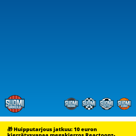
🎁 Huipputarjous jatkuu: 10 euron
kierrätysvapaa megakierros Reactoonz-