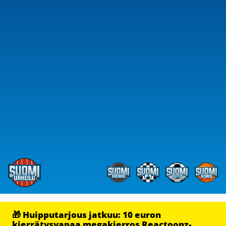
🎁 Huipputarjous jatkuu: 10 euron
kierrätysvapaa megakierros Reactoonz-