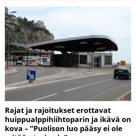
Rajat ja rajoitukset erottavat
huippualppihiihtoparin ja ikävä on
kova – ”Puolison luo pääsy ei ole