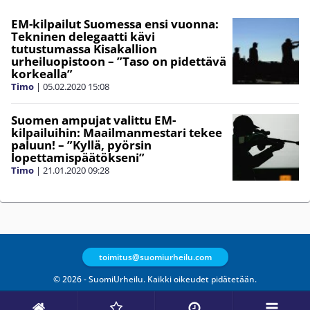
EM-kilpailut Suomessa ensi vuonna:
Tekninen delegaatti kävi
tutustumassa Kisakallion
urheiluopistoon – ”Taso on pidettävä
korkealla”
Timo
|
05.02.2020
15:08
Suomen ampujat valittu EM-
kilpailuihin: Maailmanmestari tekee
paluun! – ”Kyllä, pyörsin
lopettamispäätökseni”
Timo
|
21.01.2020
09:28
toimitus@suomiurheilu.com
© 2026 - SuomiUrheilu. Kaikki oikeudet pidätetään.