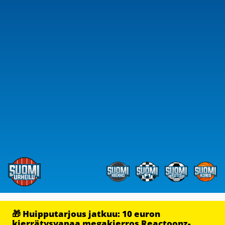
🎁 Huipputarjous jatkuu: 10 euron
kierrätysvapaa megakierros Reactoonz-