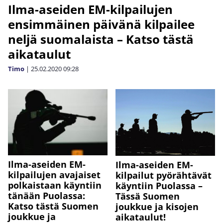
Ilma-aseiden EM-kilpailujen
ensimmäinen päivänä kilpailee
neljä suomalaista – Katso tästä
aikataulut
Timo
|
25.02.2020
09:28
Ilma-aseiden EM-
Ilma-aseiden EM-
kilpailujen avajaiset
kilpailut pyörähtävät
polkaistaan käyntiin
käyntiin Puolassa –
tänään Puolassa:
Tässä Suomen
Katso tästä Suomen
joukkue ja kisojen
joukkue ja
aikataulut!