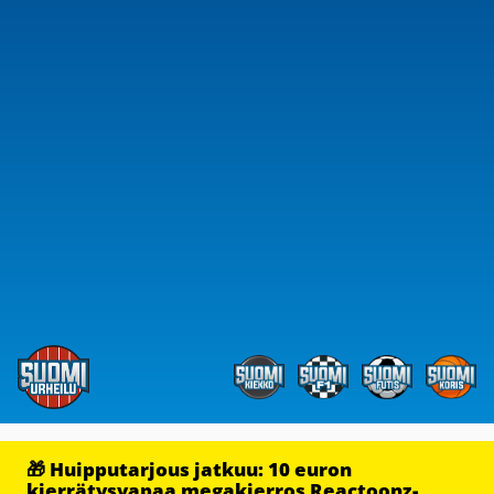
🎁 Huipputarjous jatkuu: 10 euron
kierrätysvapaa megakierros Reactoonz-