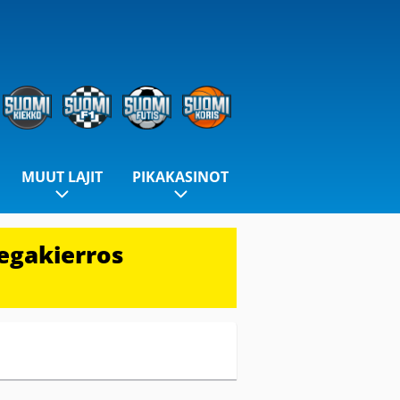
MUUT LAJIT
PIKAKASINOT
egakierros