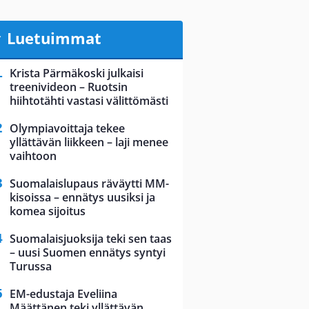
Luetuimmat
Krista Pärmäkoski julkaisi
treenivideon – Ruotsin
hiihtotähti vastasi välittömästi
Olympiavoittaja tekee
yllättävän liikkeen – laji menee
vaihtoon
Suomalaislupaus räväytti MM-
kisoissa – ennätys uusiksi ja
komea sijoitus
Suomalaisjuoksija teki sen taas
– uusi Suomen ennätys syntyi
Turussa
EM-edustaja Eveliina
Määttänen teki yllättävän