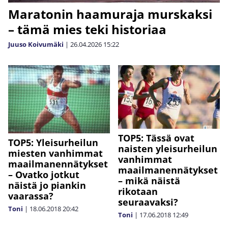
Maratonin haamuraja murskaksi
– tämä mies teki historiaa
Juuso Koivumäki
|
26.04.2026
15:22
TOP5: Tässä ovat
TOP5: Yleisurheilun
naisten yleisurheilun
miesten vanhimmat
vanhimmat
maailmanennätykset
maailmanennätykset
– Ovatko jotkut
– mikä näistä
näistä jo piankin
rikotaan
vaarassa?
seuraavaksi?
Toni
|
18.06.2018
20:42
Toni
|
17.06.2018
12:49