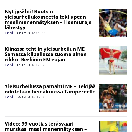
Nyt jysähti! Ruotsin
yleisurheilukomeetta teki upean
maailmanennätyksen – Haamuraja
lähestyy
Toni
|
06.05.2018
09:22
Kiinassa tehtiin yleisurheilun ME –
Samassa kilpailussa suomalainen
rikkoi Berliinin EM-rajan
Toni
|
05.05.2018
08:28
Yleisurheilussa pamahti ME – Tekijää
odotetaan heinäkuussa Tampereelle
Toni
|
29.04.2018
12:50
Video: 99-vuotias teräsvaari
murskasi maailmanennätyksen –