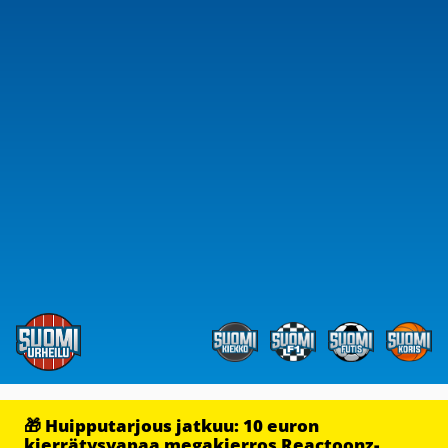
🎁 Huipputarjous jatkuu: 10 euron
kierrätysvapaa megakierros Reactoonz-