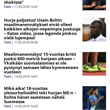
shokissa”
Toni
|
17.05.2018
12:41
Hurja paljastus! Usain Boltin
maailmanennätykset eivät olleet
kaikkien aikojen nopeimpia juoksuja
– Katso video, jossa legenda pinkoo
vielä lujempaa!
Toni
|
17.05.2018
09:30
Maailmanennätys! 15-vuotias britti
juoksi 800 metriä hurjaan aikaan –
Yksikään suomalaismies ei ole
pystynyt samaan lähes kymmeneen
vuoteen
Toni
|
14.05.2018
14:41
Mikä aika! 18-vuotias
yleisurheilutähti teki hurjan ME:n –
Kohta hänet saatetaan nähdä
Suomessa
Toni
|
14.05.2018
10:20