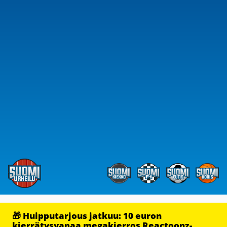
🎁 Huipputarjous jatkuu: 10 euron
kierrätysvapaa megakierros Reactoonz-