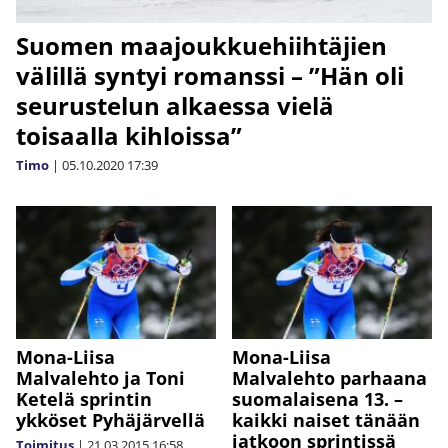
Suomen maajoukkuehiihtäjien
välillä syntyi romanssi – ”Hän oli
seurustelun alkaessa vielä
toisaalla kihloissa”
Timo
|
05.10.2020
17:39
Mona-Liisa
Mona-Liisa
Malvalehto ja Toni
Malvalehto parhaana
Ketelä sprintin
suomalaisena 13. –
ykköset Pyhäjärvellä
kaikki naiset tänään
jatkoon sprintissä
Toimitus
|
21.03.2015
16:58