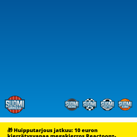
🎁 Huipputarjous jatkuu: 10 euron
kierrätysvapaa megakierros Reactoonz-