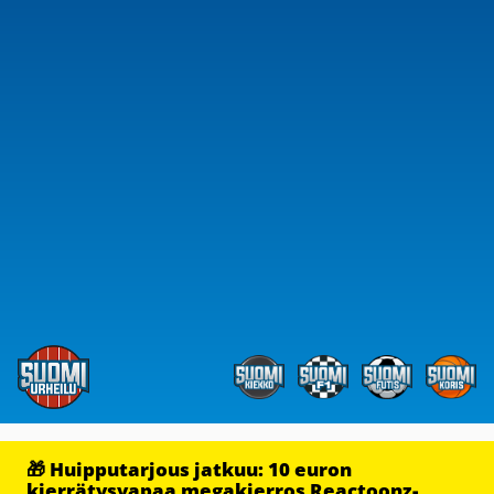
🎁 Huipputarjous jatkuu: 10 euron
kierrätysvapaa megakierros Reactoonz-