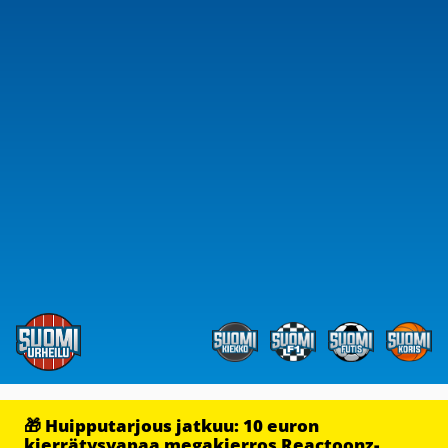
🎁 Huipputarjous jatkuu: 10 euron
kierrätysvapaa megakierros Reactoonz-