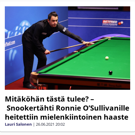
Mitäköhän tästä tulee? –
Snookertähti Ronnie O’Sullivanille
heitettiin mielenkiintoinen haaste
Lauri Salonen
|
26.06.2021
20:02