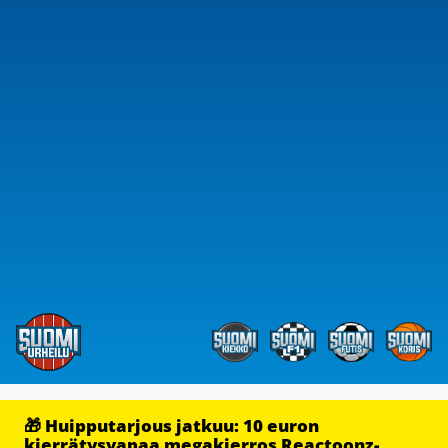
🎁 Huipputarjous jatkuu: 10 euron
kierrätysvapaa megakierros Reactoonz-