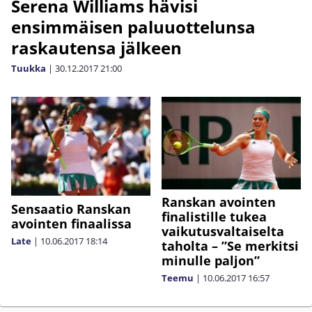
Serena Williams hävisi
ensimmäisen paluuottelunsa
raskautensa jälkeen
Tuukka
|
30.12.2017
21:00
Ranskan avointen
Sensaatio Ranskan
finalistille tukea
avointen finaalissa
vaikutusvaltaiselta
Late
|
10.06.2017
18:14
taholta – ”Se merkitsi
minulle paljon”
Teemu
|
10.06.2017
16:57