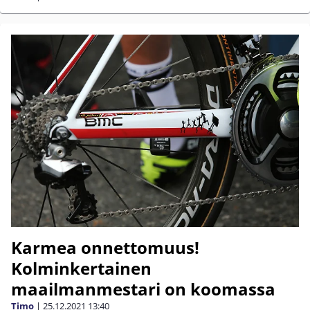
Karmea onnettomuus!
Kolminkertainen
maailmanmestari on koomassa
Timo
|
25.12.2021
13:40