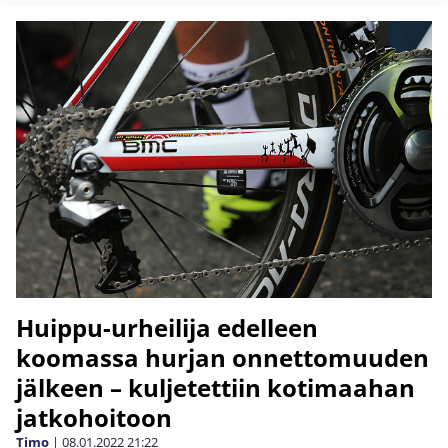
Huippu-urheilija edelleen
koomassa hurjan onnettomuuden
jälkeen – kuljetettiin kotimaahan
jatkohoitoon
Timo
|
08.01.2022
21:22