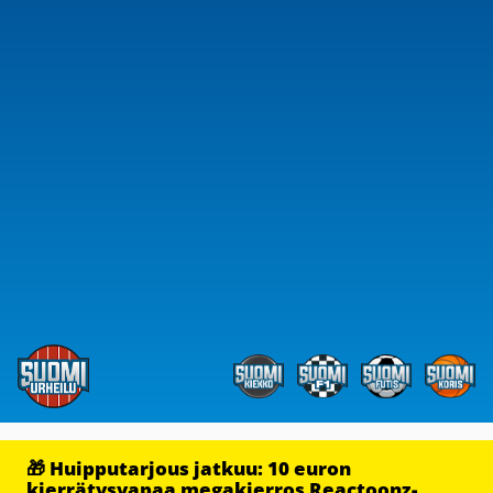
🎁 Huipputarjous jatkuu: 10 euron
kierrätysvapaa megakierros Reactoonz-