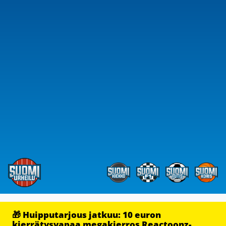
🎁 Huipputarjous jatkuu: 10 euron
kierrätysvapaa megakierros Reactoonz-