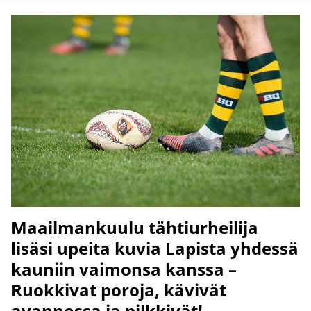
Maailmankuulu tähtiurheilija
lisäsi upeita kuvia Lapista yhdessä
kauniin vaimonsa kanssa –
Ruokkivat poroja, kävivät
avannossa ja pilkkivät!