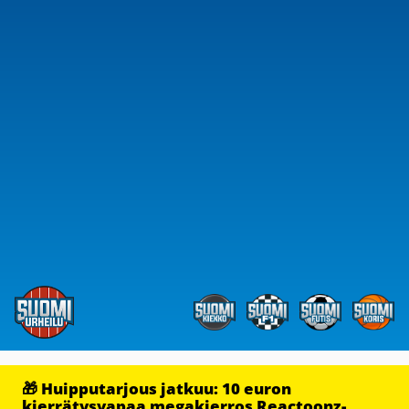
🎁 Huipputarjous jatkuu: 10 euron
kierrätysvapaa megakierros Reactoonz-