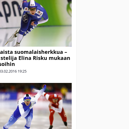
aista suomalaisherkkua –
istelija Elina Risku mukaan
soihin
03.02.2016
19:25