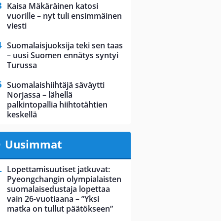
Kaisa Mäkäräinen katosi
vuorille – nyt tuli ensimmäinen
viesti
Suomalaisjuoksija teki sen taas
– uusi Suomen ennätys syntyi
Turussa
Suomalaishiihtäjä säväytti
Norjassa – lähellä
palkintopallia hiihtotähtien
keskellä
Uusimmat
Lopettamisuutiset jatkuvat:
Pyeongchangin olympialaisten
suomalaisedustaja lopettaa
vain 26-vuotiaana – ”Yksi
matka on tullut päätökseen”