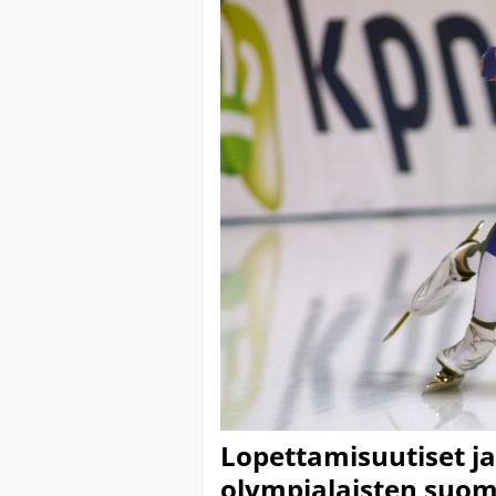
Lopettamisuutiset j
olympialaisten suoma