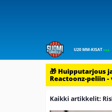
U20 MM-KISAT
5-9.8.
🎁 Huipputarjous 
Reactoonz-peliin - 
Kaikki artikkelit: Ri