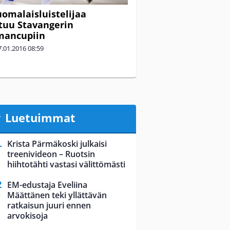
suomalaisluistelijaa
stuu Stavangerin
mancupiin
7.01.2016
08:59
Luetuimmat
Krista Pärmäkoski julkaisi
treenivideon – Ruotsin
hiihtotähti vastasi välittömästi
EM-edustaja Eveliina
Määttänen teki yllättävän
ratkaisun juuri ennen
arvokisoja