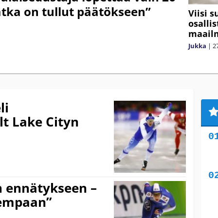
tka on tullut päätökseen”
Viisi 
osalli
maail
Jukka
|
2
li
t Lake Cityn
n ennätykseen –
rempaan”