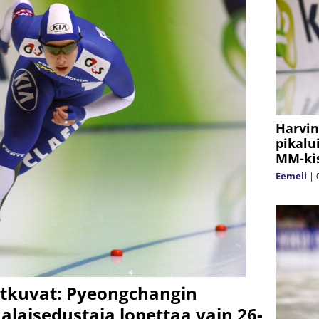
Harvin
pikalu
MM-ki
Eemeli
|
atkuvat: Pyeongchangin
laisedustaja lopettaa vain 26-