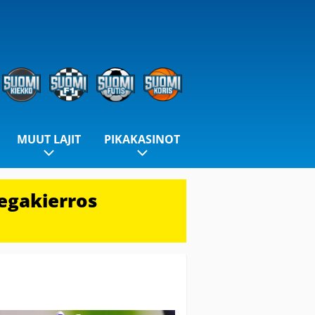
MUUT LAJIT
PIKAKASINOT
egakierros