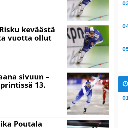
a Risku keväästä
a vuotta ollut
aana sivuun –
rintissä 13.
ika Poutala