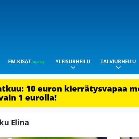
EM-KISAT
YLEISURHEILU
TALVIURHEILU
10.-16.8.
jatkuu: 10 euron kierrätysvapaa m
vain 1 eurolla!
sku Elina