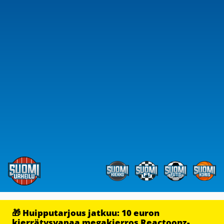
🎁 Huipputarjous jatkuu: 10 euron
kierrätysvapaa megakierros Reactoonz-