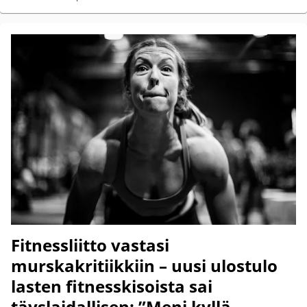
Fitnessliitto vastasi
murskakritiikkiin – uusi ulostulo
lasten fitnesskisoista sai
täyslaidallisen: ”Meni kyllä