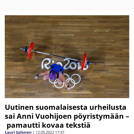
Uutinen suomalaisesta urheilusta
sai Anni Vuohijoen pöyristymään –
pamautti kovaa tekstiä
Lauri Salonen
|
12.05.2022
17:37