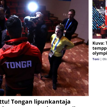
Kuva: 
temppu
olympi
Toni
|
09.
ttu! Tongan lipunkantaja