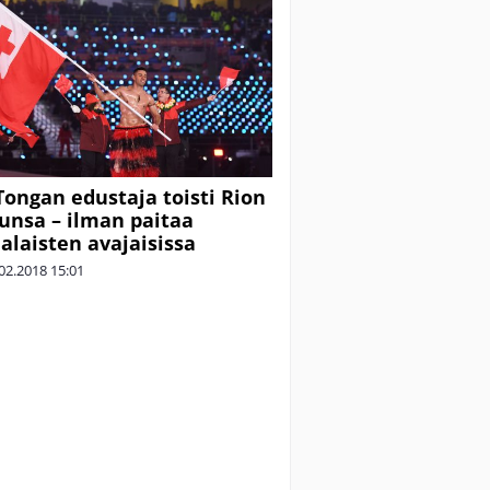
Tongan edustaja toisti Rion
nsa – ilman paitaa
alaisten avajaisissa
02.2018
15:01