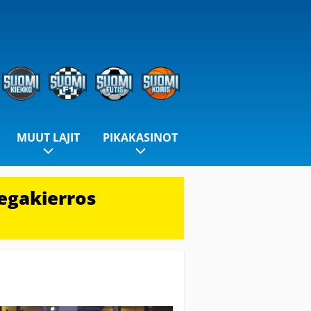
MUUT LAJIT
PIKAKASINOT
egakierros