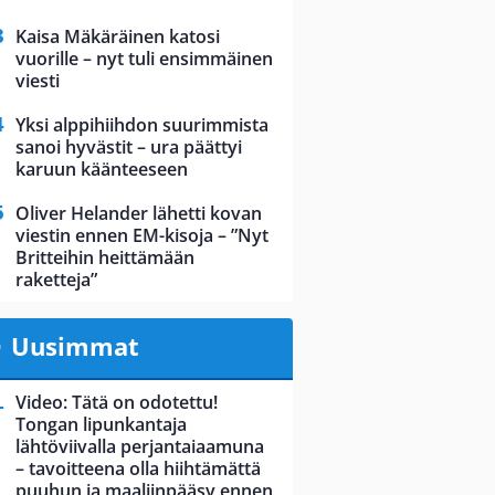
Kaisa Mäkäräinen katosi
vuorille – nyt tuli ensimmäinen
viesti
Yksi alppihiihdon suurimmista
sanoi hyvästit – ura päättyi
karuun käänteeseen
Oliver Helander lähetti kovan
viestin ennen EM-kisoja – ”Nyt
Britteihin heittämään
raketteja”
Uusimmat
Video: Tätä on odotettu!
Tongan lipunkantaja
lähtöviivalla perjantaiaamuna
– tavoitteena olla hiihtämättä
puuhun ja maaliinpääsy ennen