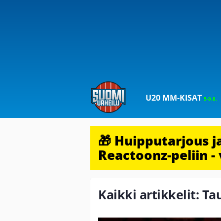
U20 MM-KISAT
5-9.8.
🎁 Huipputarjous 
Reactoonz-peliin - 
Kaikki artikkelit: Ta