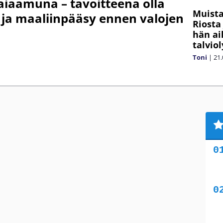
taiaamuna – tavoitteena olla
Muista
ja maaliinpääsy ennen valojen
Riosta
hän ai
talvio
Toni
|
21.