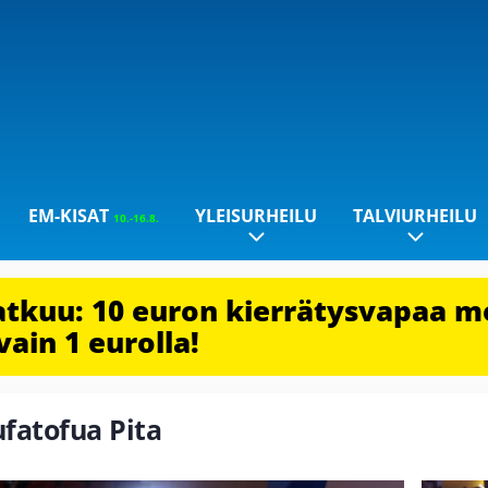
EM-KISAT
YLEISURHEILU
TALVIURHEILU
10.-16.8.
jatkuu: 10 euron kierrätysvapaa m
vain 1 eurolla!
ufatofua Pita