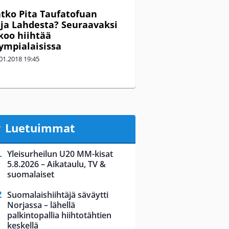
tko Pita Taufatofuan
 ja Lahdesta? Seuraavaksi
koo hiihtää
lympialaisissa
01.2018
19:45
Luetuimmat
Yleisurheilun U20 MM-kisat
5.8.2026 – Aikataulu, TV &
suomalaiset
Suomalaishiihtäjä säväytti
Norjassa – lähellä
palkintopallia hiihtotähtien
keskellä