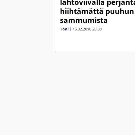
lähtöviivalla perjan
hiihtämättä puuhun 
sammumista
Toni
|
15.02.2018
20:30