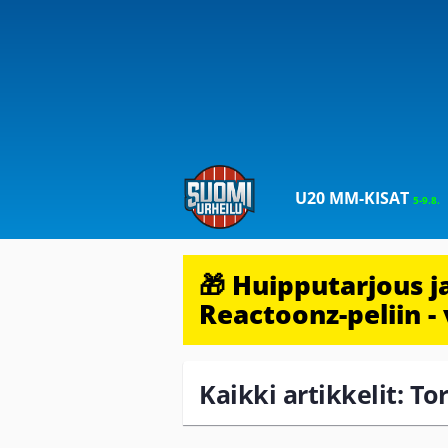
U20 MM-KISAT
5-9.8.
🎁 Huipputarjous 
Reactoonz-peliin - 
Kaikki artikkelit: Tor