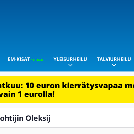
EM-KISAT
YLEISURHEILU
TALVIURHEILU
10.-16.8.
jatkuu: 10 euron kierrätysvapaa m
vain 1 eurolla!
ohtijin Oleksij