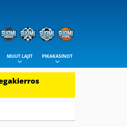
MUUT LAJIT
PIKAKASINOT
egakierros