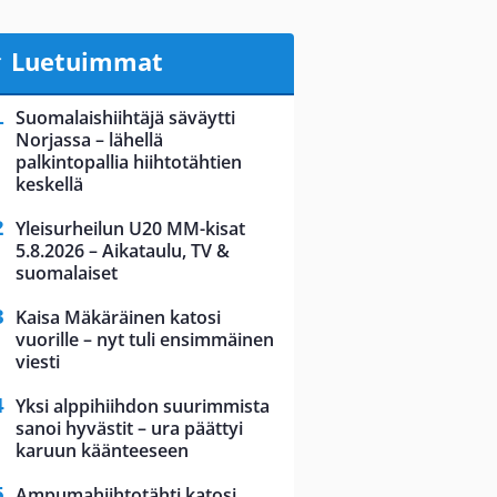
Luetuimmat
Suomalaishiihtäjä säväytti
Norjassa – lähellä
palkintopallia hiihtotähtien
keskellä
Yleisurheilun U20 MM-kisat
5.8.2026 – Aikataulu, TV &
suomalaiset
Kaisa Mäkäräinen katosi
vuorille – nyt tuli ensimmäinen
viesti
Yksi alppihiihdon suurimmista
sanoi hyvästit – ura päättyi
karuun käänteeseen
Ampumahiihtotähti katosi