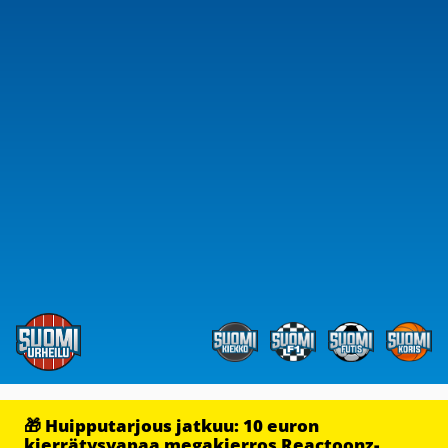
🎁 Huipputarjous jatkuu: 10 euron
kierrätysvapaa megakierros Reactoonz-