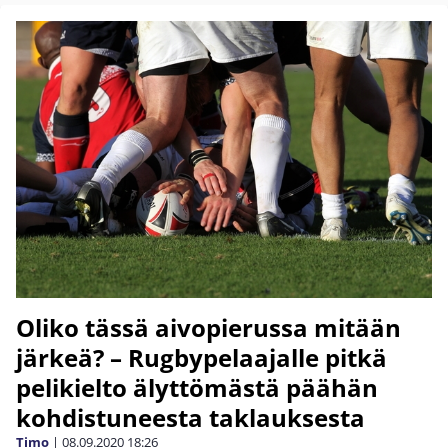
Oliko tässä aivopierussa mitään
järkeä? – Rugbypelaajalle pitkä
pelikielto älyttömästä päähän
kohdistuneesta taklauksesta
Timo
|
08.09.2020
18:26