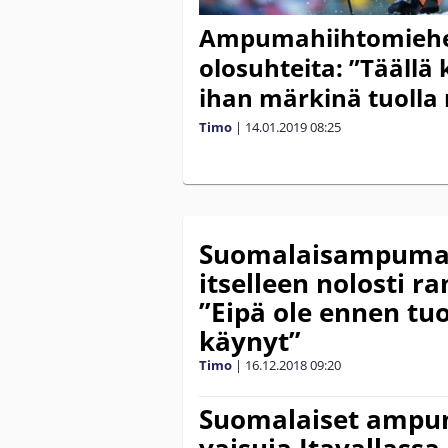
Ampumahiihtomiehet 
olosuhteita: ”Täällä
ihan märkinä tuolla 
Timo
|
14.01.2019
08:25
Suomalaisampumahi
itselleen nolosti r
”Eipä ole ennen t
käynyt”
Timo
|
16.12.2018
09:20
Suomalaiset ampu
vaisuja Itavallassa 