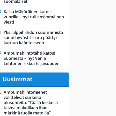
suomalaiset
Kaisa Mäkäräinen katosi
vuorille – nyt tuli ensimmäinen
viesti
Yksi alppihiihdon suurimmista
sanoi hyvästit – ura päättyi
karuun käänteeseen
Ampumahiihtotähti katosi
Suomesta – nyt Venla
Lehtonen rikkoi hiljaisuuden
Uusimmat
Ampumahiihtomiehet
valittelivat surkeita
olosuhteita: ”Täällä keskellä
talvea makoillaan ihan
märkinä tuolla matoilla”