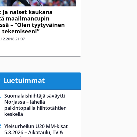
 ja naiset kaukana
tä maailmancupin
issä – ”Olen tyytyväinen
 tekemiseeni”
.12.2018
21:07
Luetuimmat
Suomalaishiihtäjä säväytti
Norjassa – lähellä
palkintopallia hiihtotähtien
keskellä
Yleisurheilun U20 MM-kisat
5.8.2026 – Aikataulu, TV &