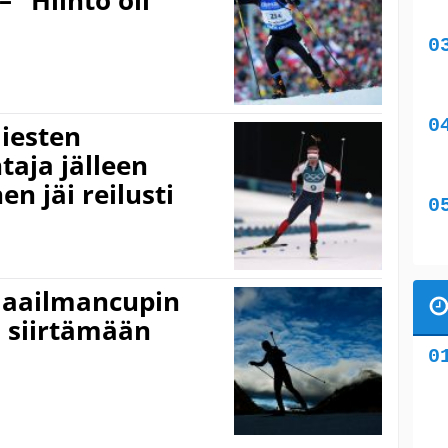
iesten
aja jälleen
n jäi reilusti
aailmancupin
 siirtämään