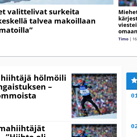
valittelivat surkeita
Miehet
kärjes
 keskellä talvea makoillaan
vieste
matoilla”
omaan
Timo
|
16
ihtäjä hölmöili
angaistuksen –
uommoista
mahiihtäjät
– ”Hiihto oli