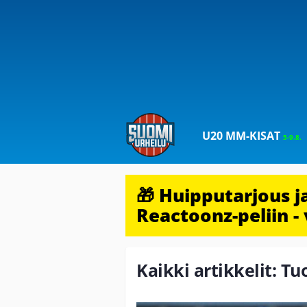
U20 MM-KISAT
5-9.8.
🎁 Huipputarjous 
Reactoonz-peliin - 
Kaikki artikkelit: 