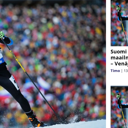
Suomi
maailm
– Venä
Timo
|
13