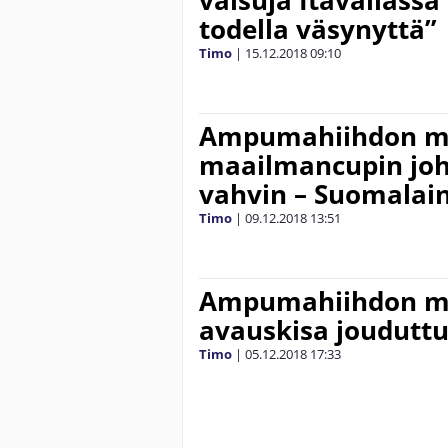
todella väsynyttä”
Timo
|
15.12.2018
09:10
Ampumahiihdon m
maailmancupin joht
vahvin – Suomalaine
Timo
|
09.12.2018
13:51
Ampumahiihdon m
avauskisa jouduttu
Timo
|
05.12.2018
17:33