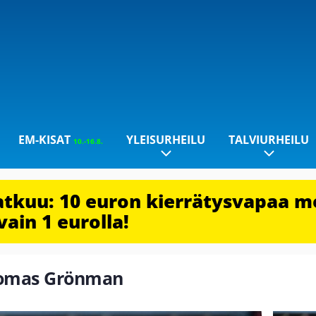
EM-KISAT
YLEISURHEILU
TALVIURHEILU
10.-16.8.
jatkuu: 10 euron kierrätysvapaa m
vain 1 eurolla!
Tuomas Grönman