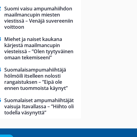
Suomi vaisu ampumahiihdon
maailmancupin miesten
viestissä – Venäjä suvereeniin
voittoon
Miehet ja naiset kaukana
kärjestä maailmancupin
viesteissä – ”Olen tyytyväinen
omaan tekemiseeni”
Suomalaisampumahiihtäjä
hölmöili itselleen nolosti
rangaistuksen – ”Eipä ole
ennen tuommoista käynyt”
Suomalaiset ampumahiihtäjät
vaisuja Itavallassa – ”Hiihto oli
todella väsynyttä”