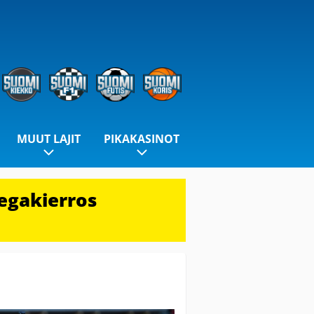
MUUT LAJIT
PIKAKASINOT
egakierros