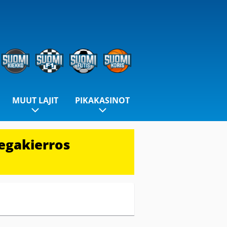
MUUT LAJIT
PIKAKASINOT
egakierros