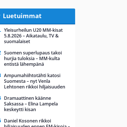
Luetuimmat
Yleisurheilun U20 MM-kisat
5.8.2026 – Aikataulu, TV &
suomalaiset
Suomen superlupaus takoi
hurjia tuloksia – MM-kulta
entistä lähempänä
Ampumahiihtotähti katosi
Suomesta – nyt Venla
Lehtonen rikkoi hiljaisuuden
Dramaattinen käänne
Saksassa – Elina Lampela
keskeytti kisan
Daniel Kosonen rikkoi
hiljaisuuden ennen EM-kisoja –