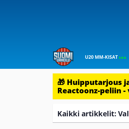
U20 MM-KISAT
5-9.8.
🎁 Huipputarjous 
Reactoonz-peliin - 
Kaikki artikkelit: V