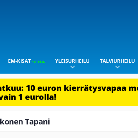
EM-KISAT
YLEISURHEILU
TALVIURHEILU
10.-16.8.
jatkuu: 10 euron kierrätysvapaa m
vain 1 eurolla!
alkonen Tapani