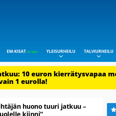
EM-KISAT
YLEISURHEILU
TALVIURHEILU
10.-16.8.
jatkuu: 10 euron kierrätysvapaa m
vain 1 eurolla!
htäjän huono tuuri jatkuu –
uolelle kiinni”