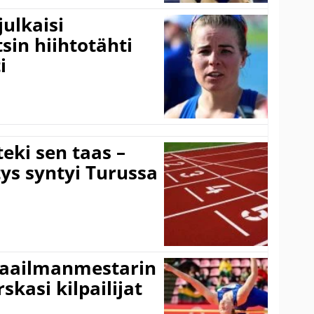
ulkaisi
sin hiihtotähti
i
eki sen taas –
ys syntyi Turussa
maailmanmestarin
skasi kilpailijat