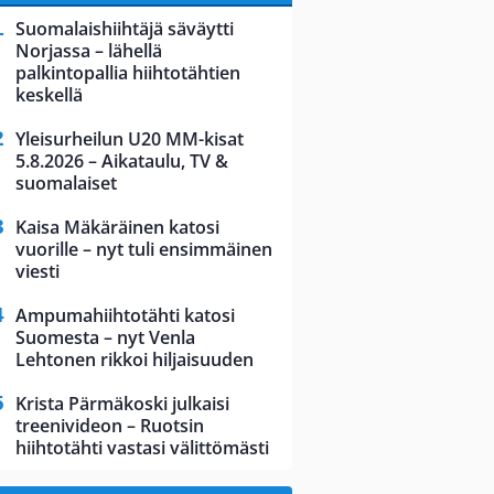
Suomalaishiihtäjä säväytti
Norjassa – lähellä
palkintopallia hiihtotähtien
keskellä
Yleisurheilun U20 MM-kisat
5.8.2026 – Aikataulu, TV &
suomalaiset
Kaisa Mäkäräinen katosi
vuorille – nyt tuli ensimmäinen
viesti
Ampumahiihtotähti katosi
Suomesta – nyt Venla
Lehtonen rikkoi hiljaisuuden
Krista Pärmäkoski julkaisi
treenivideon – Ruotsin
hiihtotähti vastasi välittömästi