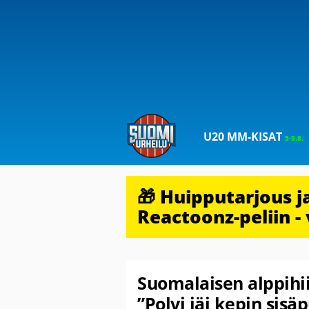
U20 MM-KISAT
5-9.8.
🎁 Huipputarjous 
Reactoonz-peliin - 
Suomalaisen alppihii
”Polvi jäi kepin sisäp