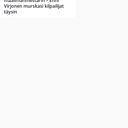
maailmanmestarin – Enni
Virjonen murskasi kilpailijat
täysin