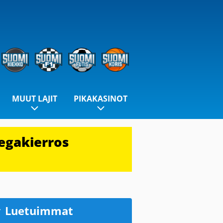
MUUT LAJIT
PIKAKASINOT
egakierros
Luetuimmat