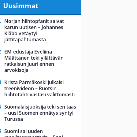
Uusimmat
Norjan hiihtopfanit saivat
karun uutisen – Johannes
Kläbo vetäytyi
jättitapahtumasta
EM-edustaja Eveliina
Määttänen teki yllättävän
ratkaisun juuri ennen
arvokisoja
Krista Pärmäkoski julkaisi
treenivideon – Ruotsin
hiihtotähti vastasi välittömästi
Suomalaisjuoksija teki sen taas
– uusi Suomen ennätys syntyi
Turussa
Suomi sai uuden