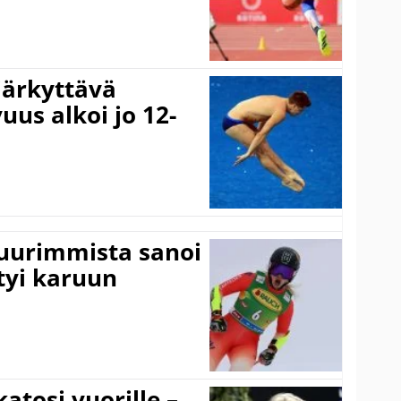
järkyttävä
uus alkoi jo 12-
suurimmista sanoi
tyi karuun
atosi vuorille –