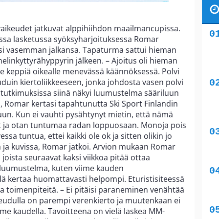
aikeudet jatkuvat alppihiihdon maailmancupissa.
assa lasketussa syöksyharjoituksessa Romar
kasi vasemman jalkansa. Tapaturma sattui hieman
elinkyttyrähyppyrin jälkeen. – Ajoitus oli hieman
le keppiä oikealle menevässä käännöksessä. Polvi
jauduin kiertoliikkeeseen, jonka johdosta vasen polvi
a tutkimuksissa siinä näkyi luumustelma sääriluun
s, Romar kertasi tapahtunutta Ski Sport Finlandin
ppuun. Kun ei vauhti pysähtynyt mietin, että nämä
t ja otan tuntumaa radan loppuosaan. Monoja pois
ssa tuntua, ettei kaikki ole ok ja sitten olikin jo
ja kuvissa, Romar jatkoi. Arvion mukaan Romar
, joista seuraavat kaksi viikkoa pitää ottaa
n luumustelma, kuten viime kauden
lä kertaa huomattavasti helpompi. Eturistisiteessä
a toimenpiteitä. – Ei pitäisi paraneminen venähtää
n seudulla on parempi verenkierto ja muutenkaan ei
ime kaudella. Tavoitteena on vielä laskea MM-