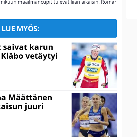
ikuun maailmancupit tulevat liian aikaisin, Romar
LUE MYÖS:
t saivat karun
 Kläbo vetäytyi
ina Määttänen
kaisun juuri