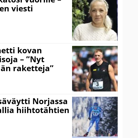
en viesti
hetti kovan
soja – ”Nyt
ään raketteja”
säväytti Norjassa
allia hiihtotähtien