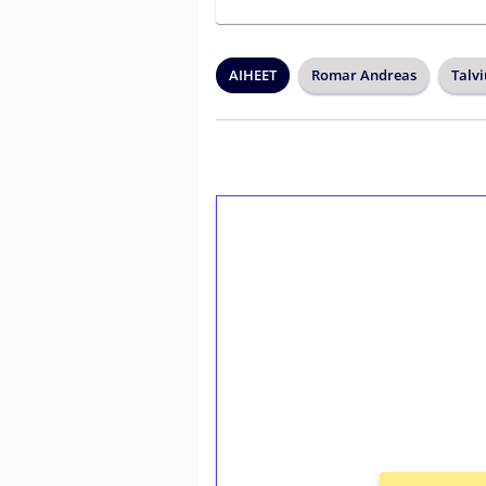
AIHEET
Romar Andreas
Talvi
1€ = 10€ arvosta 
kierrätystä!
Talleta 1€
Saat heti 50 ilmaiskierr
kierros)!
Ei kierrätysvaatimusta!