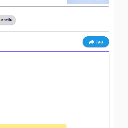
urheilu
Jaa
ilmaiskierroksia ilman
osta Tuohi 1000 -peliin (arvo 0,20€ per