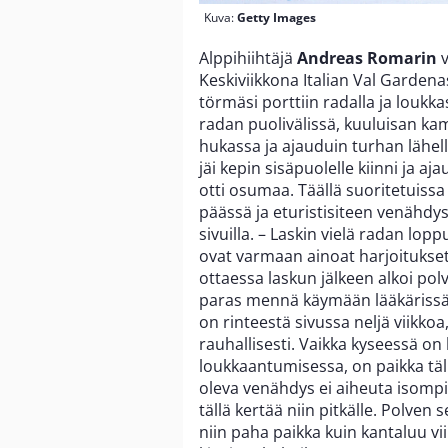
Kuva:
Getty Images
Alppihiihtäjä
Andreas Romarin
v
Keskiviikkona Italian Val Garden
törmäsi porttiin radalla ja louk
radan puolivälissä, kuuluisan kam
hukassa ja ajauduin turhan lähel
jäi kepin sisäpuolelle kiinni ja a
otti osumaa. Täällä suoritetuiss
päässä ja eturistisiteen venähdy
sivuilla. – Laskin vielä radan lo
ovat varmaan ainoat harjoitukse
ottaessa laskun jälkeen alkoi polve
paras mennä käymään lääkärissä 
on rinteestä sivussa neljä viikkoa
rauhallisesti. Vaikka kyseessä o
loukkaantumisessa, on paikka täl
oleva venähdys ei aiheuta isompi
tällä kertää niin pitkälle. Polve
niin paha paikka kuin kantaluu vi