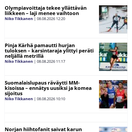
Olympiavoittaja tekee yllättävän
liikkeen – laji menee vaihtoon
Niko Tikkanen
|
08.08.2026
12:20
Pinja Kärhä pamautti hurjan
tuloksen – karsintaraja ylittyi peräti
neljällä metrillä
Niko Tikkanen
|
08.08.2026
11:17
Suomalaislupaus räväytti MM-
kisoissa – ennätys uusiksi ja komea
sijoitus
Niko Tikkanen
|
08.08.2026
10:10
Norjan hiihtofanit saivat karun