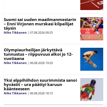
Suomi sai uuden maailmanmestarin
– Enni Virjonen murskasi kilpailijat
täysin
Niko Tikkanen
|
07.08.2026
09:25
Olympiaurheilijan järkyttävä
tunnustus – riippuvuus alkoi jo 12-
vuotiaana
Niko Tikkanen
|
06.08.2026
19:20
Yksi alppihiihdon suurimmista sanoi
hyvästit – ura päättyi karuun
käänteeseen
Niko Tikkanen
|
06.08.2026
18:15