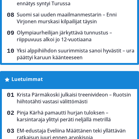
ennätys syntyi Turussa
Suomi sai uuden maailmanmestarin – Enni
Virjonen murskasi kilpailijat täysin
Olympiaurheilijan järkyttävä tunnustus –
riippuvuus alkoi jo 12-vuotiaana
Yksi alppihiihdon suurimmista sanoi hyvästit – ura
päättyi karuun käänteeseen
Luetuimmat
Krista Pärmäkoski julkaisi treenivideon – Ruotsin
hiihtotähti vastasi välittömästi
Pinja Kärhä pamautti hurjan tuloksen –
karsintaraja ylittyi peräti neljällä metrillä
EM-edustaja Eveliina Määttänen teki yllättävän
ratkaisun juuri ennen arvokisoja