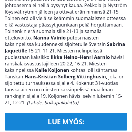
johtoasema ei heillä pysynyt kauaa. Pekkola ja Nyström
löysivät rytmin jälleen ja ottivat erän nimiinsä 21-15.
Toinen erä oli vielä selkeämmin suomalaisten otteessa
eikä vastustaja päässyt juurikaan peliä horjuttamaan.
Toinenkin erä suomalaisille 21-13 ja samalla
otteluvoitto.
Nanna Vainio
putosi naisten
kaksinpelissä kuudenneksi sijoitetulle Sveitsin
Sabrina
Jaquetille
15-21, 11-21. Miesten nelinpelissä
puolestaan kaksikko
Iikka Heino
–
Henri Aarnio
hävisi
ranskalaisvastustajilleen 20-22, 16-21. Miesten
kaksinpelissä
Kalle Koljonen
kohtasi oli isäntämaa
Tanskan
Hans-Kristian Solberg Vittinghusin
, joka on
sijoitettu turnauksessa sijalle 4. Kokenut 31-vuotias
tanskalainen on miesten kaksinpelissä maailman
rankingin sijalla 19. Koljonen hävisi selvin lukemin 15-
21, 12-21.
(Lähde: Sulkapalloliitto)
LUE MYÖS: