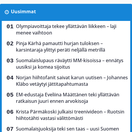
Uusimmat
Olympiavoittaja tekee yllättävän liikkeen – laji
menee vaihtoon
Pinja Kärhä pamautti hurjan tuloksen –
karsintaraja ylittyi peräti neljällä metrillä
Suomalaislupaus räväytti MM-kisoissa – ennätys
uusiksi ja komea sijoitus
Norjan hiihtofanit saivat karun uutisen – Johannes
Kläbo vetäytyi jättitapahtumasta
EM-edustaja Eveliina Määttänen teki yllättävän
ratkaisun juuri ennen arvokisoja
Krista Pärmäkoski julkaisi treenivideon – Ruotsin
hiihtotähti vastasi välittömästi
Suomalaisjuoksija teki sen taas – uusi Suomen