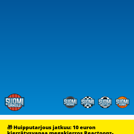
🎁 Huipputarjous jatkuu: 10 euron
kierrätysvapaa megakierros Reactoonz-