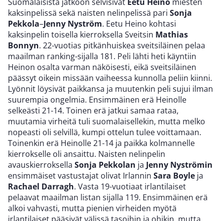
Suomalaisista jatkoon selvisivät
Eetu Heino
miesten
kaksinpelissä sekä naisten nelinpelissä pari
Sonja
Pekkola
–
Jenny Nyström
. Eetu Heino kohtasi
kaksinpelin toisella kierroksella Sveitsin
Mathias
Bonnyn
. 22-vuotias pitkänhuiskea sveitsiläinen pelaa
maailman ranking-sijalla 181. Peli lähti heti käyntiin
Heinon osalta varman näköisesti, eikä sveitsiläinen
päässyt oikein missään vaiheessa kunnolla peliin kiinni.
Lyönnit löysivät paikkansa ja muutenkin peli sujui ilman
suurempia ongelmia. Ensimmäinen erä Heinolle
selkeästi 21-14. Toinen erä jatkui samaa rataa,
muutamia virheitä tuli suomalaisellekin, mutta melko
nopeasti oli selvillä, kumpi ottelun tulee voittamaan.
Toinenkin erä Heinolle 21-14 ja paikka kolmannelle
kierrokselle oli ansaittu. Naisten nelinpelin
avauskierroksella
Sonja Pekkolan
ja
Jenny Nyströmin
ensimmäiset vastustajat olivat Irlannin
Sara Boyle
ja
Rachael Darragh
. Vasta 19-vuotiaat irlantilaiset
pelaavat maailman listan sijalla 119. Ensimmäinen erä
alkoi vahvasti, mutta pienien virheiden myötä
irlantilaiset pääsivät välissä tasoihin ja ohikin, mutta