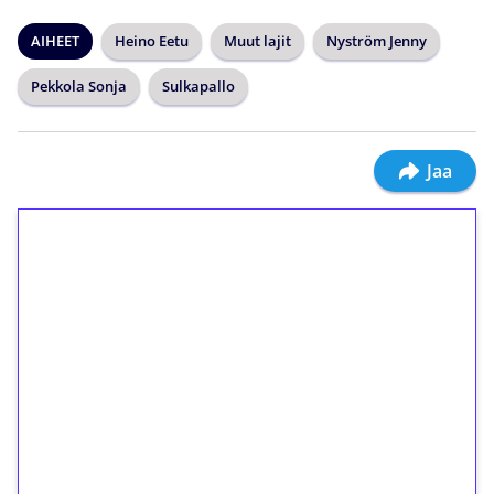
AIHEET
Heino Eetu
Muut lajit
Nyström Jenny
Pekkola Sonja
Sulkapallo
Jaa
1€ = 10€ arvosta
ilmaiskierroksia ilman
kierrätystä!
Talleta 1€
Saat heti 50 ilmaiskierrosta Tuohi 1000 -
peliin (arvo 0,20€ per kierros)!
Ei kierrätysvaatimusta!