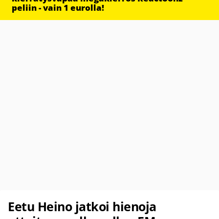
peliin - vain 1 eurolla!
Eetu Heino jatkoi hienoja