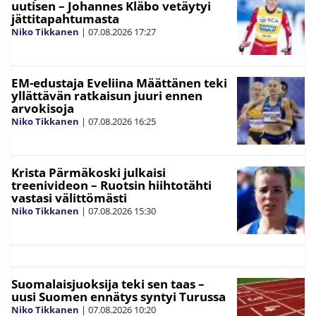
uutisen – Johannes Kläbo vetäytyi
jättitapahtumasta
Niko Tikkanen
|
07.08.2026
17:27
EM-edustaja Eveliina Määttänen teki
yllättävän ratkaisun juuri ennen
arvokisoja
Niko Tikkanen
|
07.08.2026
16:25
Krista Pärmäkoski julkaisi
treenivideon – Ruotsin hiihtotähti
vastasi välittömästi
Niko Tikkanen
|
07.08.2026
15:30
Suomalaisjuoksija teki sen taas –
uusi Suomen ennätys syntyi Turussa
Niko Tikkanen
|
07.08.2026
10:20