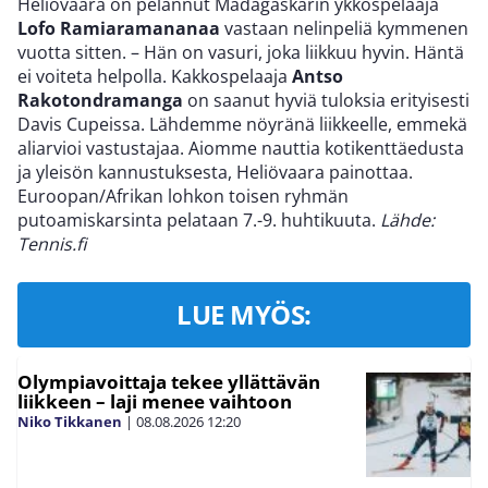
Heliövaara on pelannut Madagaskarin ykköspelaaja
Lofo Ramiaramananaa
vastaan nelinpeliä kymmenen
vuotta sitten. – Hän on vasuri, joka liikkuu hyvin. Häntä
ei voiteta helpolla. Kakkospelaaja
Antso
Rakotondramanga
on saanut hyviä tuloksia erityisesti
Davis Cupeissa. Lähdemme nöyränä liikkeelle, emmekä
aliarvioi vastustajaa. Aiomme nauttia kotikenttäedusta
ja yleisön kannustuksesta, Heliövaara painottaa.
Euroopan/Afrikan lohkon toisen ryhmän
putoamiskarsinta pelataan 7.-9. huhtikuuta.
Lähde:
Tennis.fi
LUE MYÖS:
Olympiavoittaja tekee yllättävän
liikkeen – laji menee vaihtoon
Niko Tikkanen
|
08.08.2026
12:20