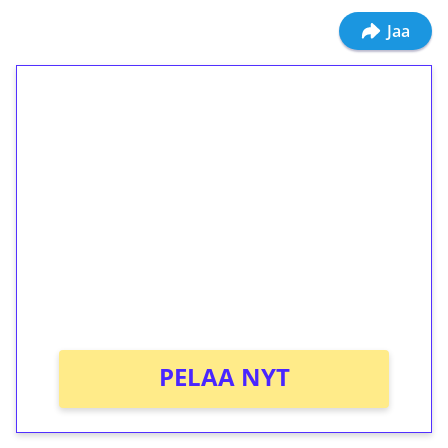
Jaa
1€ = 10€ arvosta
ilmaiskierroksia ilman
kierrätystä!
Talleta 1€
Saat heti 50 ilmaiskierrosta Tuohi 1000 -
peliin (arvo 0,20€ per kierros)!
Ei kierrätysvaatimusta!
PELAA NYT