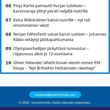
Pinja Kärhä pamautti hurjan tuloksen –
karsintaraja ylittyi peräti neljällä metrillä
Kaisa Mäkäräinen katosi vuorille – nyt tuli
ensimmäinen viesti
Norjan hiihtofanit saivat karun uutisen – Johannes
Kläbo vetäytyi jättitapahtumasta
Olympiaurheilijan järkyttävä tunnustus –
riippuvuus alkoi jo 12-vuotiaana
Oliver Helander lähetti kovan viestin ennen EM-
kisoja – ”Nyt Britteihin heittämään raketteja”
toimitus@suomiurheilu.com
© 2026 - SuomiUrheilu. Kaikki oikeudet pidätetään.