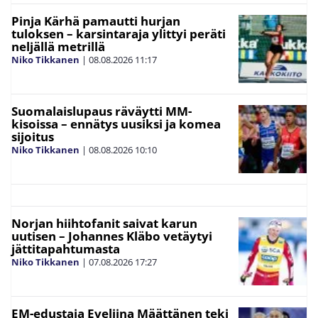
Pinja Kärhä pamautti hurjan
tuloksen – karsintaraja ylittyi peräti
neljällä metrillä
Niko Tikkanen
|
08.08.2026
11:17
Suomalaislupaus räväytti MM-
kisoissa – ennätys uusiksi ja komea
sijoitus
Niko Tikkanen
|
08.08.2026
10:10
Norjan hiihtofanit saivat karun
uutisen – Johannes Kläbo vetäytyi
jättitapahtumasta
Niko Tikkanen
|
07.08.2026
17:27
EM-edustaja Eveliina Määttänen teki