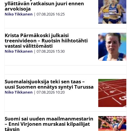
yllättävän ratkaisun juuri ennen
arvokisoja
Niko Tikkanen
|
07.08.2026
16:25
Krista Pärmäkoski julkaisi
treenivideon – Ruotsin hiihtotähti
vastasi välittömästi
Niko Tikkanen
|
07.08.2026
15:30
Suomalaisjuoksija teki sen taas –
uusi Suomen ennätys syntyi Turussa
Niko Tikkanen
|
07.08.2026
10:20
Suomi sai uuden maailmanmestarin
– Enni Virjonen murskasi kilpailijat
täysin