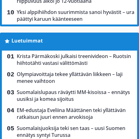
riippuvuus alkoi jo 12-vuotiaana
Yksi alppihiihdon suurimmista sanoi hyvästit – ura
päättyi karuun käänteeseen
Luetuimmat
Krista Pärmäkoski julkaisi treenivideon – Ruotsin
hiihtotähti vastasi välittömästi
Olympiavoittaja tekee yllättävän liikkeen – laji
menee vaihtoon
Suomalaislupaus räväytti MM-kisoissa – ennätys
uusiksi ja komea sijoitus
EM-edustaja Eveliina Määttänen teki yllättävän
ratkaisun juuri ennen arvokisoja
Suomalaisjuoksija teki sen taas – uusi Suomen
ennätys syntyi Turussa