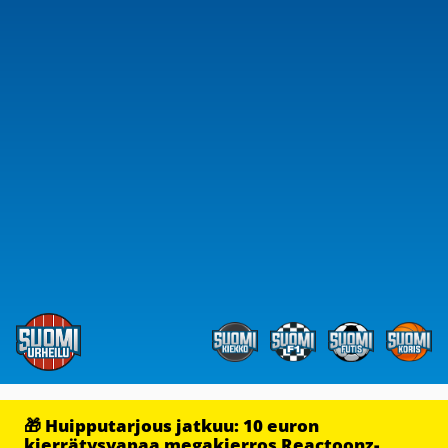
🎁 Huipputarjous jatkuu: 10 euron
kierrätysvapaa megakierros Reactoonz-