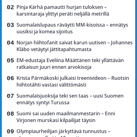
Pinja Kärhä pamautti hurjan tuloksen –
karsintaraja ylittyi peräti neljällä metrillä
Suomalaislupaus räväytti MM-kisoissa – ennätys
uusiksi ja komea sijoitus
Norjan hiihtofanit saivat karun uutisen – Johannes
Kläbo vetäytyi jättitapahtumasta
EM-edustaja Eveliina Määttänen teki yllättävän
ratkaisun juuri ennen arvokisoja
Krista Pärmäkoski julkaisi treenivideon – Ruotsin
hiihtotähti vastasi välittömästi
Suomalaisjuoksija teki sen taas – uusi Suomen
ennätys syntyi Turussa
Suomi sai uuden maailmanmestarin – Enni
Virjonen murskasi kilpailijat täysin
Olympiaurheilijan järkyttävä tunnustus –