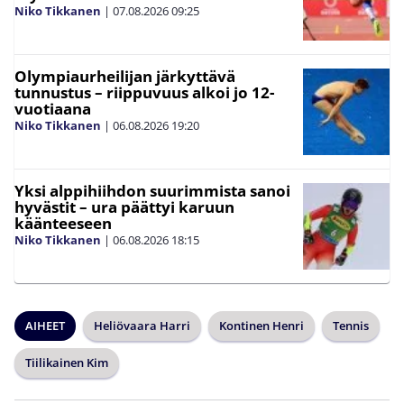
Niko Tikkanen
|
07.08.2026
09:25
Olympiaurheilijan järkyttävä
tunnustus – riippuvuus alkoi jo 12-
vuotiaana
Niko Tikkanen
|
06.08.2026
19:20
Yksi alppihiihdon suurimmista sanoi
hyvästit – ura päättyi karuun
käänteeseen
Niko Tikkanen
|
06.08.2026
18:15
AIHEET
Heliövaara Harri
Kontinen Henri
Tennis
Tiilikainen Kim