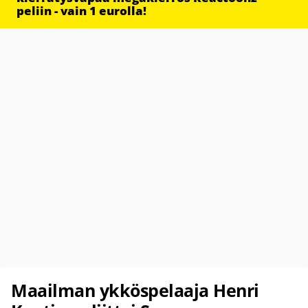
peliin - vain 1 eurolla!
Maailman ykköspelaaja Henri