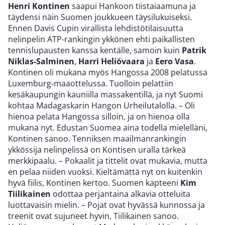
Henri Kontinen
saapui Hankoon tiistaiaamuna ja
täydensi näin Suomen joukkueen täysilukuiseksi.
Ennen Davis Cupin virallista lehdistötilaisuutta
nelinpelin ATP-rankingin ykkönen ehti paikallisten
tennislupausten kanssa kentälle, samoin kuin
Patrik
Niklas-Salminen
,
Harri Heliövaara
ja
Eero Vasa
.
Kontinen oli mukana myös Hangossa 2008 pelatussa
Luxemburg-maaottelussa. Tuolloin pelattiin
kesäkaupungin kauniilla massakentillä, ja nyt Suomi
kohtaa Madagaskarin Hangon Urheilutalolla. – Oli
hienoa pelata Hangossa silloin, ja on hienoa olla
mukana nyt. Edustan Suomea aina todella mielelläni,
Kontinen sanoo. Tenniksen maailmanrankingin
ykkössija nelinpelissä on Kontisen uralla tärkeä
merkkipaalu. – Pokaalit ja tittelit ovat mukavia, mutta
en pelaa niiden vuoksi. Kieltämättä nyt on kuitenkin
hyvä fiilis, Kontinen kertoo. Suomen kapteeni
Kim
Tiilikainen
odottaa perjantaina alkavia otteluita
luottavaisin mielin. – Pojat ovat hyvässä kunnossa ja
treenit ovat sujuneet hyvin, Tiilikainen sanoo.