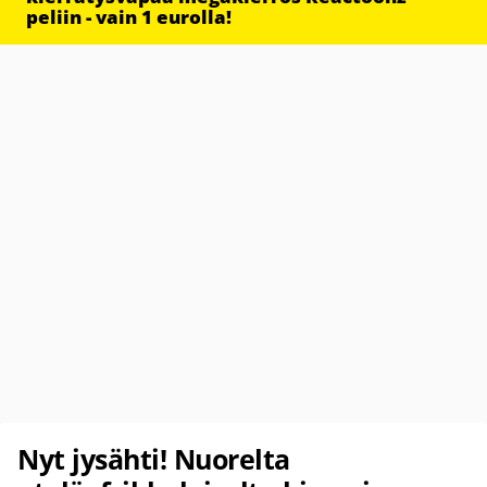
peliin - vain 1 eurolla!
Nyt jysähti! Nuorelta