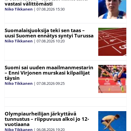
vastasi välittömästi
Niko Tikkanen
|
07.08.2026
15:30
Suomalaisjuoksija teki sen taas –
uusi Suomen ennätys syntyi Turussa
Niko Tikkanen
|
07.08.2026
10:20
Suomi sai uuden maailmanmestarin
– Enni Virjonen murskasi kilpailijat
täysin
Niko Tikkanen
|
07.08.2026
09:25
Olympiaurheilijan järkyttävä
tunnustus – riippuvuus alkoi jo 12-
vuotiaana
Niko Tikkanen
|
06.08.2026
19:20