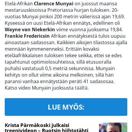
Etelä-Afrikan
Clarence Munyai
on juossut maansa
mestaruuskisoissa Pretoriassa hurjan tuloksen. 20-
vuotias Munyai pinkoi 200 metrin välierissä ajan 19,69.
Kyseessä on uusi Etelä-Afrikan ennätys, edellinen oli
Wayne van Niekerkin
viime vuonna juoksema 19,84.
Frankie Fredericsin
Afrikan ennätyksestä tulos uupuu
ainoastaan sadasosan. Kaikkien aikojen tilastossa ajalla
mennään kymmenenneksi. Erittäin kovaksi
eteläafrikkalaisen tuloksen tekee seikka, ettei se edes
tapahtunut optimiolosuhteissa, sillä etusuoralla
puhalsi vastatuuli 0,5 metriä sekunnissa. Munyain
kehitys on ollut viime aikoina melkoinen, sillä hän
paransi vanhaa ennätystään peräti 41 sadasosaa.
Katso video Munyain juoksusta
täältä
.
LUE MYÖS:
Krista Pärmäkoski julkaisi
treenivideon – Ruotsin hiihtotähti