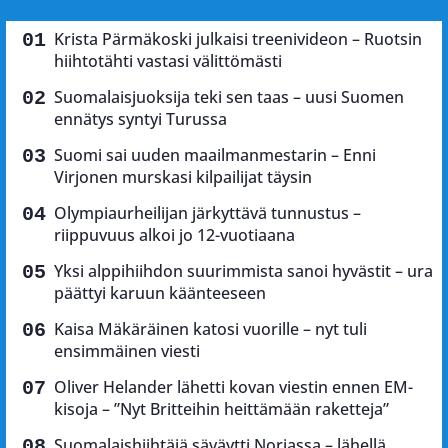
Krista Pärmäkoski julkaisi treenivideon – Ruotsin
hiihtotähti vastasi välittömästi
Suomalaisjuoksija teki sen taas – uusi Suomen
ennätys syntyi Turussa
Suomi sai uuden maailmanmestarin – Enni
Virjonen murskasi kilpailijat täysin
Olympiaurheilijan järkyttävä tunnustus –
riippuvuus alkoi jo 12-vuotiaana
Yksi alppihiihdon suurimmista sanoi hyvästit – ura
päättyi karuun käänteeseen
Kaisa Mäkäräinen katosi vuorille – nyt tuli
ensimmäinen viesti
Oliver Helander lähetti kovan viestin ennen EM-
kisoja – ”Nyt Britteihin heittämään raketteja”
Suomalaishiihtäjä säväytti Norjassa – lähellä