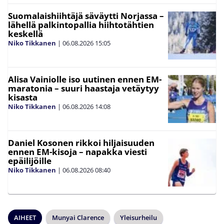
Suomalaishiihtäjä säväytti Norjassa –
lähellä palkintopallia hiihtotähtien
keskellä
Niko Tikkanen
|
06.08.2026
15:05
Alisa Vainiolle iso uutinen ennen EM-
maratonia – suuri haastaja vetäytyy
kisasta
Niko Tikkanen
|
06.08.2026
14:08
Daniel Kosonen rikkoi hiljaisuuden
ennen EM-kisoja – napakka viesti
epäilijöille
Niko Tikkanen
|
06.08.2026
08:40
AIHEET
Munyai Clarence
Yleisurheilu