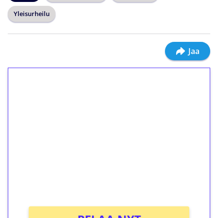
Yleisurheilu
Jaa
1€ = 10€ arvosta
ilmaiskierroksia ilman
kierrätystä!
Talleta 1€
Saat heti 50 ilmaiskierrosta Tuohi 1000 -
peliin (arvo 0,20€ per kierros)!
Ei kierrätysvaatimusta!