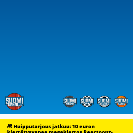
🎁 Huipputarjous jatkuu: 10 euron
kierrätysvapaa megakierros Reactoonz-