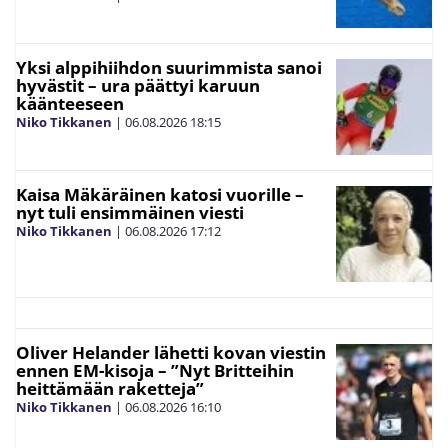
Yksi alppihiihdon suurimmista sanoi
hyvästit – ura päättyi karuun
käänteeseen
Niko Tikkanen
|
06.08.2026
18:15
Kaisa Mäkäräinen katosi vuorille –
nyt tuli ensimmäinen viesti
Niko Tikkanen
|
06.08.2026
17:12
Oliver Helander lähetti kovan viestin
ennen EM-kisoja – ”Nyt Britteihin
heittämään raketteja”
Niko Tikkanen
|
06.08.2026
16:10