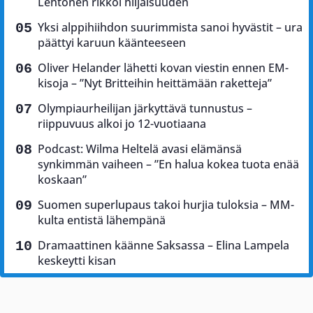
Lehtonen rikkoi hiljaisuuden
Yksi alppihiihdon suurimmista sanoi hyvästit – ura
päättyi karuun käänteeseen
Oliver Helander lähetti kovan viestin ennen EM-
kisoja – ”Nyt Britteihin heittämään raketteja”
Olympiaurheilijan järkyttävä tunnustus –
riippuvuus alkoi jo 12-vuotiaana
Podcast: Wilma Heltelä avasi elämänsä
synkimmän vaiheen – ”En halua kokea tuota enää
koskaan”
Suomen superlupaus takoi hurjia tuloksia – MM-
kulta entistä lähempänä
Dramaattinen käänne Saksassa – Elina Lampela
keskeytti kisan