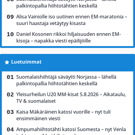
palkintopallia hiihtotähtien keskellä
Alisa Vainiolle iso uutinen ennen EM-maratonia –
suuri haastaja vetäytyy kisasta
Daniel Kosonen rikkoi hiljaisuuden ennen EM-
kisoja – napakka viesti epäilijöille
Luetuimmat
Suomalaishiihtäjä säväytti Norjassa – lähellä
palkintopallia hiihtotähtien keskellä
Yleisurheilun U20 MM-kisat 5.8.2026 – Aikataulu,
TV & suomalaiset
Kaisa Mäkäräinen katosi vuorille – nyt tuli
ensimmäinen viesti
Ampumahiihtotähti katosi Suomesta – nyt Venla