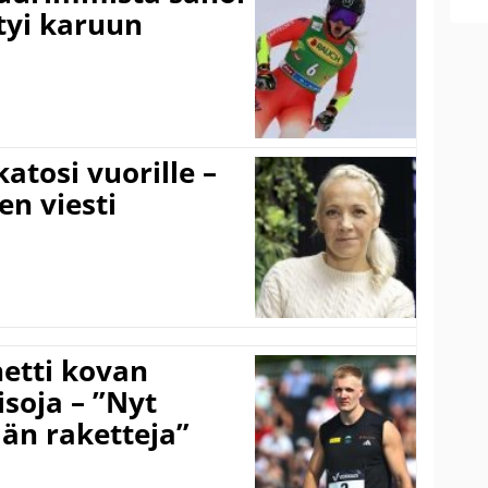
tyi karuun
atosi vuorille –
en viesti
hetti kovan
soja – ”Nyt
ään raketteja”