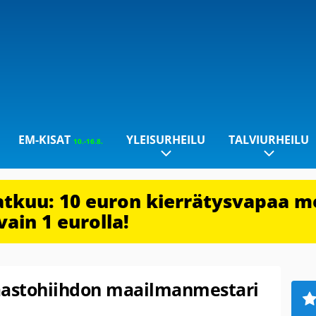
EM-KISAT
YLEISURHEILU
TALVIURHEILU
10.-16.8.
jatkuu: 10 euron kierrätysvapaa m
vain 1 eurolla!
astohiihdon maailmanmestari