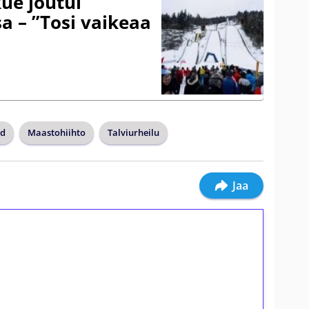
ue joutui
a – ”Tosi vaikeaa
nd
Maastohiihto
Talviurheilu
Jaa
ilmaiskierroksia ilman