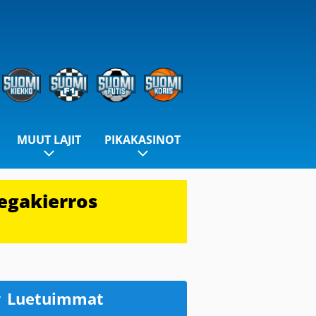
MUUT LAJIT
PIKAKASINOT
egakierros
Luetuimmat