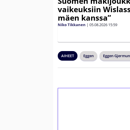
Suomen mäkijoukk
vaikeuksiin Wislass
mäen kanssa”
Niko Tikkanen
|
05.08.2026
15:59
AIHEET
Eggen
Eggen Gjermu
1€ = 10€ arvosta 
kierrätystä!
Talleta 1€