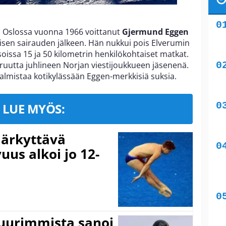
 Oslossa vuonna 1966 voittanut
Gjermund Eggen
aisen sairauden jälkeen. Hän nukkui pois Elverumin
isoissa 15 ja 50 kilometrin henkilökohtaiset matkat.
ruutta juhlineen Norjan viestijoukkueen jäsenenä.
valmistaa kotikylässään Eggen-merkkisiä suksia.
LUE MYÖS:
järkyttävä
uus alkoi jo 12-
suurimmista sanoi