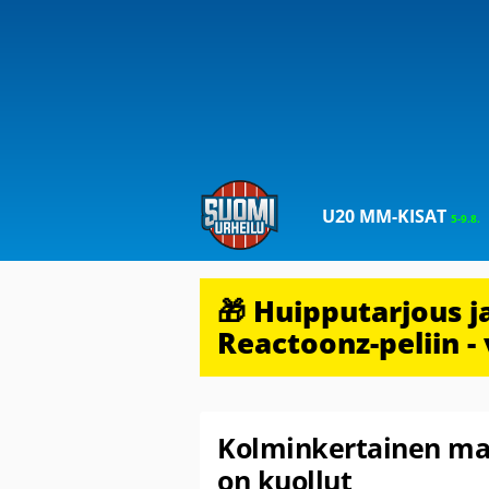
U20 MM-KISAT
5-9.8.
🎁 Huipputarjous 
Reactoonz-peliin - 
Kolminkertainen ma
on kuollut