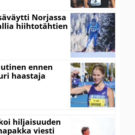
säväytti Norjassa
allia hiihtotähtien
 uutinen ennen
ri haastaja
koi hiljaisuuden
napakka viesti