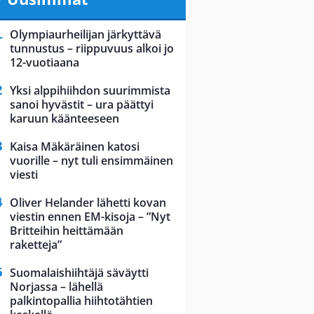
Olympiaurheilijan järkyttävä
tunnustus – riippuvuus alkoi jo
12-vuotiaana
Yksi alppihiihdon suurimmista
sanoi hyvästit – ura päättyi
karuun käänteeseen
Kaisa Mäkäräinen katosi
vuorille – nyt tuli ensimmäinen
viesti
Oliver Helander lähetti kovan
viestin ennen EM-kisoja – ”Nyt
Britteihin heittämään
raketteja”
Suomalaishiihtäjä säväytti
Norjassa – lähellä
palkintopallia hiihtotähtien