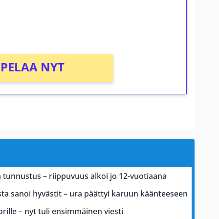
osta Tuohi 1000 -peliin (arvo 0,20€ per
PELAA NYT
ä tunnustus – riippuvuus alkoi jo 12-vuotiaana
ta sanoi hyvästit – ura päättyi karuun käänteeseen
ille – nyt tuli ensimmäinen viesti