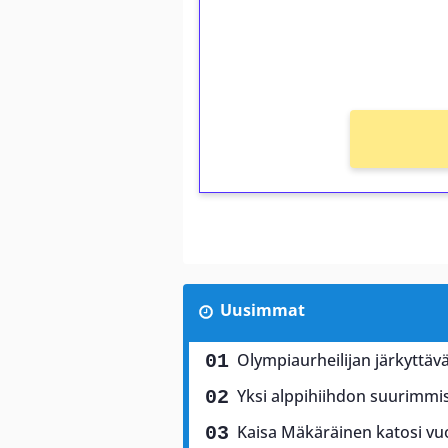
Saat heti 50 ilmaiskierr
kierros)!
Ei kierrätysvaatimusta!
Uusimmat
Olympiaurheilijan järkyttäv
Yksi alppihiihdon suurimmis
Kaisa Mäkäräinen katosi vuor