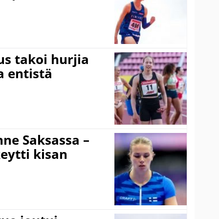
s takoi hurjia
a entistä
ne Saksassa –
eytti kisan