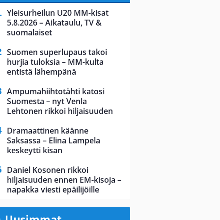
Yleisurheilun U20 MM-kisat
5.8.2026 – Aikataulu, TV &
suomalaiset
Suomen superlupaus takoi
hurjia tuloksia – MM-kulta
entistä lähempänä
Ampumahiihtotähti katosi
Suomesta – nyt Venla
Lehtonen rikkoi hiljaisuuden
Dramaattinen käänne
Saksassa – Elina Lampela
keskeytti kisan
Daniel Kosonen rikkoi
hiljaisuuden ennen EM-kisoja –
napakka viesti epäilijöille
Uusimmat