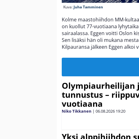
Kuva:
Juha Tamminen
Kolme maastohiihdon MM-kultaa
on kuollut 77-vuotiaana lyhytaik
sairaalassa. Eggen voitti Oslon k
Sen lisäksi hän oli mukana mesta
Kilpauransa jälkeen Eggen alkoi 
Olympiaurheilijan 
tunnustus – riippuv
vuotiaana
Niko Tikkanen
|
06.08.2026
19:20
Yksi alppihiihdon 