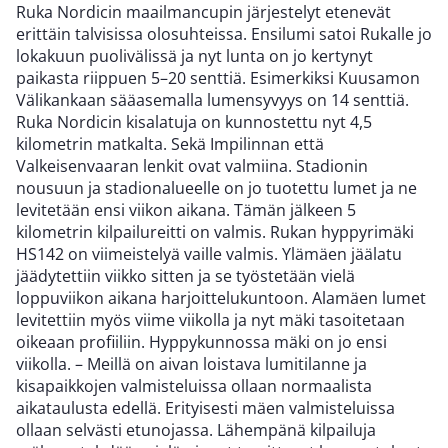
Ruka Nordicin maailmancupin järjestelyt etenevät
erittäin talvisissa olosuhteissa. Ensilumi satoi Rukalle jo
lokakuun puolivälissä ja nyt lunta on jo kertynyt
paikasta riippuen 5–20 senttiä. Esimerkiksi Kuusamon
Välikankaan sääasemalla lumensyvyys on 14 senttiä.
Ruka Nordicin kisalatuja on kunnostettu nyt 4,5
kilometrin matkalta. Sekä Impilinnan että
Valkeisenvaaran lenkit ovat valmiina. Stadionin
nousuun ja stadionalueelle on jo tuotettu lumet ja ne
levitetään ensi viikon aikana. Tämän jälkeen 5
kilometrin kilpailureitti on valmis. Rukan hyppyrimäki
HS142 on viimeistelyä vaille valmis. Ylämäen jäälatu
jäädytettiin viikko sitten ja se työstetään vielä
loppuviikon aikana harjoittelukuntoon. Alamäen lumet
levitettiin myös viime viikolla ja nyt mäki tasoitetaan
oikeaan profiiliin. Hyppykunnossa mäki on jo ensi
viikolla. – Meillä on aivan loistava lumitilanne ja
kisapaikkojen valmisteluissa ollaan normaalista
aikataulusta edellä. Erityisesti mäen valmisteluissa
ollaan selvästi etunojassa. Lähempänä kilpailuja