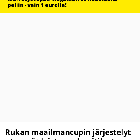
peliin - vain 1 eurolla!
Rukan maailmancupin järjestelyt