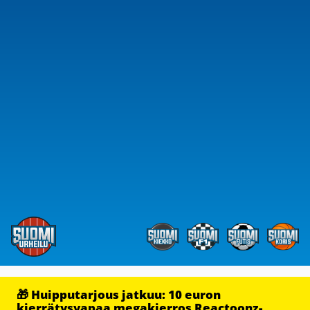
🎁 Huipputarjous jatkuu: 10 euron
kierrätysvapaa megakierros Reactoonz-