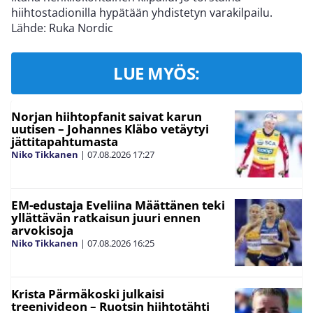
hiihtostadionilla hypätään yhdistetyn varakilpailu.
Lähde: Ruka Nordic
LUE MYÖS:
Norjan hiihtopfanit saivat karun
uutisen – Johannes Kläbo vetäytyi
jättitapahtumasta
Niko Tikkanen
|
07.08.2026
17:27
EM-edustaja Eveliina Määttänen teki
yllättävän ratkaisun juuri ennen
arvokisoja
Niko Tikkanen
|
07.08.2026
16:25
Krista Pärmäkoski julkaisi
treenivideon – Ruotsin hiihtotähti