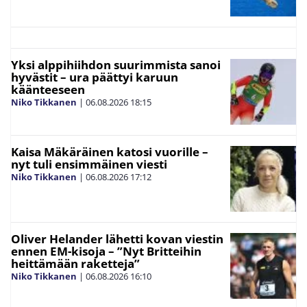
Yksi alppihiihdon suurimmista sanoi
hyvästit – ura päättyi karuun
käänteeseen
Niko Tikkanen
|
06.08.2026
18:15
Kaisa Mäkäräinen katosi vuorille –
nyt tuli ensimmäinen viesti
Niko Tikkanen
|
06.08.2026
17:12
Oliver Helander lähetti kovan viestin
ennen EM-kisoja – ”Nyt Britteihin
heittämään raketteja”
Niko Tikkanen
|
06.08.2026
16:10