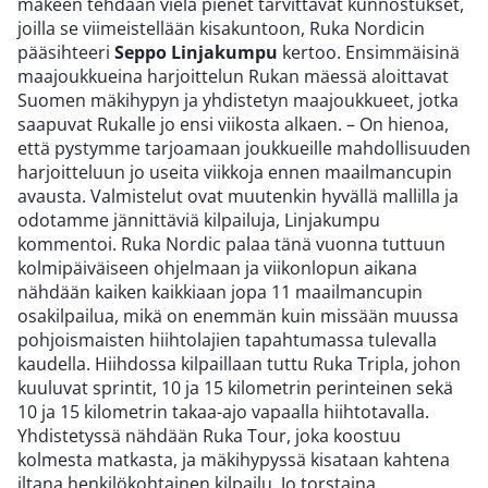
mäkeen tehdään vielä pienet tarvittavat kunnostukset,
joilla se viimeistellään kisakuntoon, Ruka Nordicin
pääsihteeri
Seppo Linjakumpu
kertoo. Ensimmäisinä
maajoukkueina harjoittelun Rukan mäessä aloittavat
Suomen mäkihypyn ja yhdistetyn maajoukkueet, jotka
saapuvat Rukalle jo ensi viikosta alkaen. – On hienoa,
että pystymme tarjoamaan joukkueille mahdollisuuden
harjoitteluun jo useita viikkoja ennen maailmancupin
avausta. Valmistelut ovat muutenkin hyvällä mallilla ja
odotamme jännittäviä kilpailuja, Linjakumpu
kommentoi. Ruka Nordic palaa tänä vuonna tuttuun
kolmipäiväiseen ohjelmaan ja viikonlopun aikana
nähdään kaiken kaikkiaan jopa 11 maailmancupin
osakilpailua, mikä on enemmän kuin missään muussa
pohjoismaisten hiihtolajien tapahtumassa tulevalla
kaudella. Hiihdossa kilpaillaan tuttu Ruka Tripla, johon
kuuluvat sprintit, 10 ja 15 kilometrin perinteinen sekä
10 ja 15 kilometrin takaa-ajo vapaalla hiihtotavalla.
Yhdistetyssä nähdään Ruka Tour, joka koostuu
kolmesta matkasta, ja mäkihypyssä kisataan kahtena
iltana henkilökohtainen kilpailu. Jo torstaina