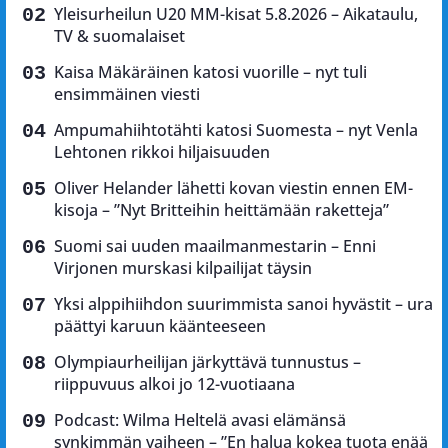
Yleisurheilun U20 MM-kisat 5.8.2026 – Aikataulu,
TV & suomalaiset
Kaisa Mäkäräinen katosi vuorille – nyt tuli
ensimmäinen viesti
Ampumahiihtotähti katosi Suomesta – nyt Venla
Lehtonen rikkoi hiljaisuuden
Oliver Helander lähetti kovan viestin ennen EM-
kisoja – ”Nyt Britteihin heittämään raketteja”
Suomi sai uuden maailmanmestarin – Enni
Virjonen murskasi kilpailijat täysin
Yksi alppihiihdon suurimmista sanoi hyvästit – ura
päättyi karuun käänteeseen
Olympiaurheilijan järkyttävä tunnustus –
riippuvuus alkoi jo 12-vuotiaana
Podcast: Wilma Heltelä avasi elämänsä
synkimmän vaiheen – ”En halua kokea tuota enää