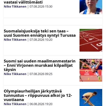
vastasi välittömästi
Niko Tikkanen
|
07.08.2026
15:30
Suomalaisjuoksija teki sen taas –
uusi Suomen ennätys syntyi Turussa
Niko Tikkanen
|
07.08.2026
10:20
Suomi sai uuden maailmanmestarin
– Enni Virjonen murskasi kilpailijat
täysin
Niko Tikkanen
|
07.08.2026
09:25
Olympiaurheilijan järkyttävä
tunnustus – riippuvuus alkoi jo 12-
vuotiaana
Niko Tikkanen
|
06.08.2026
19:20