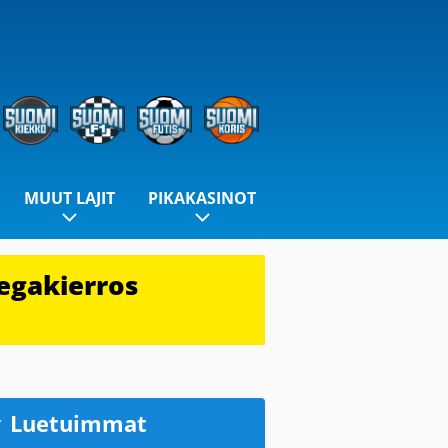
MUUT LAJIT
PIKAKASINOT
egakierros
Luetuimmat