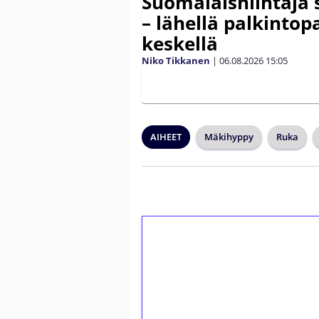
Suomalaishiihtäjä 
– lähellä palkintop
keskellä
Niko Tikkanen
|
06.08.2026
15:05
AIHEET
Mäkihyppy
Ruka
1€ = 10€ arvosta 
kierrätystä!
Talleta 1€