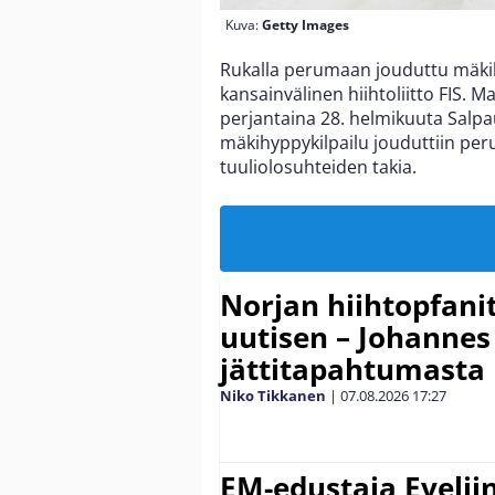
Kuva:
Getty Images
Rukalla perumaan jouduttu mäki
kansainvälinen hiihtoliitto FIS.
perjantaina 28. helmikuuta Salp
mäkihyppykilpailu jouduttiin pe
tuuliolosuhteiden takia.
Norjan hiihtopfani
uutisen – Johannes
jättitapahtumasta
Niko Tikkanen
|
07.08.2026
17:27
EM-edustaja Eveli