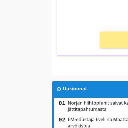
Saat heti 50 ilmaiskierr
kierros)!
Ei kierrätysvaatimusta!
Uusimmat
Norjan hiihtopfanit saivat 
jättitapahtumasta
EM-edustaja Eveliina Määttä
arvokisoja