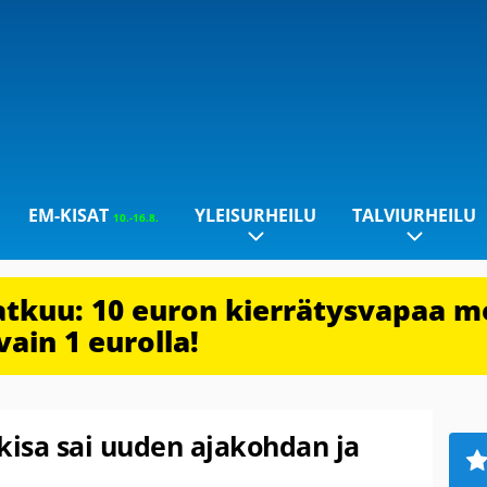
EM-KISAT
YLEISURHEILU
TALVIURHEILU
10.-16.8.
jatkuu: 10 euron kierrätysvapaa m
vain 1 eurolla!
isa sai uuden ajakohdan ja