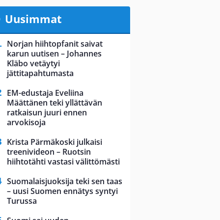
Uusimmat
Norjan hiihtopfanit saivat
karun uutisen – Johannes
Kläbo vetäytyi
jättitapahtumasta
EM-edustaja Eveliina
Määttänen teki yllättävän
ratkaisun juuri ennen
arvokisoja
Krista Pärmäkoski julkaisi
treenivideon – Ruotsin
hiihtotähti vastasi välittömästi
Suomalaisjuoksija teki sen taas
– uusi Suomen ennätys syntyi
Turussa