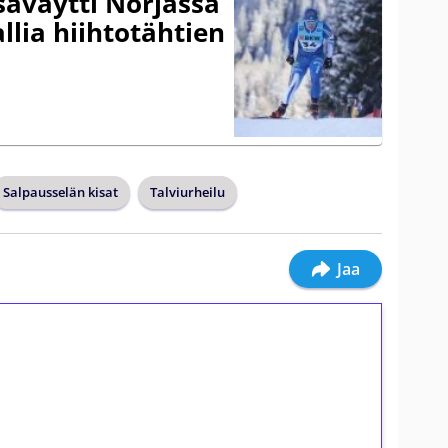
säväytti Norjassa
allia hiihtotähtien
Salpausselän kisat
Talviurheilu
Jaa
ilmaiskierroksia ilman