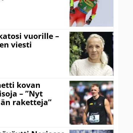
atosi vuorille –
en viesti
hetti kovan
soja – ”Nyt
ään raketteja”