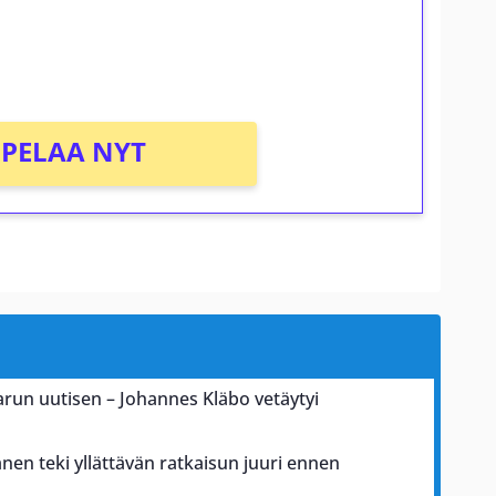
osta Tuohi 1000 -peliin (arvo 0,20€ per
PELAA NYT
karun uutisen – Johannes Kläbo vetäytyi
nen teki yllättävän ratkaisun juuri ennen