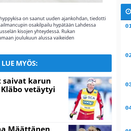
hyppykisa on saanut uuden ajankohdan, tiedotti
 Maailmancupin osakilpailu hypätään Lahdessa
ausselän kisojen yhteydessä. Rukan
rumaan joulukuun alussa vaikeiden
LUE MYÖS:
t saivat karun
 Kläbo vetäytyi
ina Määttänen