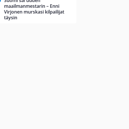
Suomi sai uuden
maailmanmestarin – Enni
Virjonen murskasi kilpailijat
täysin