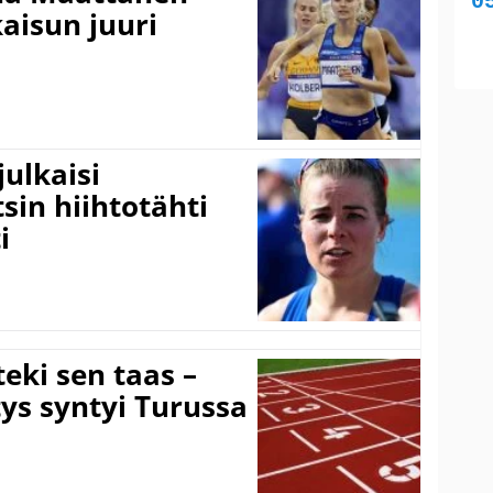
kaisun juuri
ulkaisi
sin hiihtotähti
i
eki sen taas –
ys syntyi Turussa