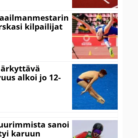
maailmanmestarin
skasi kilpailijat
järkyttävä
uus alkoi jo 12-
suurimmista sanoi
tyi karuun