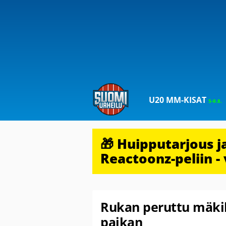
U20 MM-KISAT
5-9.8.
🎁 Huipputarjous 
Reactoonz-peliin - 
Rukan peruttu mäkik
paikan