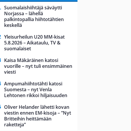
Suomalaishiihtäjä säväytti
Norjassa – lähellä
palkintopallia hiihtotähtien
keskellä
Yleisurheilun U20 MM-kisat
5.8.2026 – Aikataulu, TV &
suomalaiset
Kaisa Mäkäräinen katosi
vuorille – nyt tuli ensimmäinen
viesti
Ampumahiihtotähti katosi
Suomesta – nyt Venla
Lehtonen rikkoi hiljaisuuden
Oliver Helander lähetti kovan
viestin ennen EM-kisoja – ”Nyt
Britteihin heittämään
raketteja”