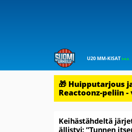
U20 MM-KISAT
5-9.8.
🎁 Huipputarjous 
Reactoonz-peliin - 
Keihästähdeltä järje
ällistyi: ”Tunnen its