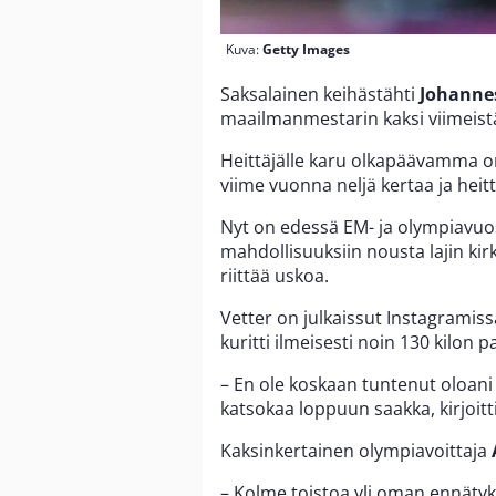
Kuva:
Getty Images
Saksalainen keihästähti
Johanne
maailmanmestarin kaksi viimeist
Heittäjälle karu olkapäävamma o
viime vuonna neljä kertaa ja heit
Nyt on edessä EM- ja olympiavuos
mahdollisuuksiin nousta lajin kir
riittää uskoa.
Vetter on julkaissut Instagramiss
kuritti ilmeisesti noin 130 kilon p
– En ole koskaan tuntenut oloani 
katsokaa loppuun saakka, kirjoitti
Kaksinkertainen olympiavoittaja
– Kolme toistoa yli oman ennätyks