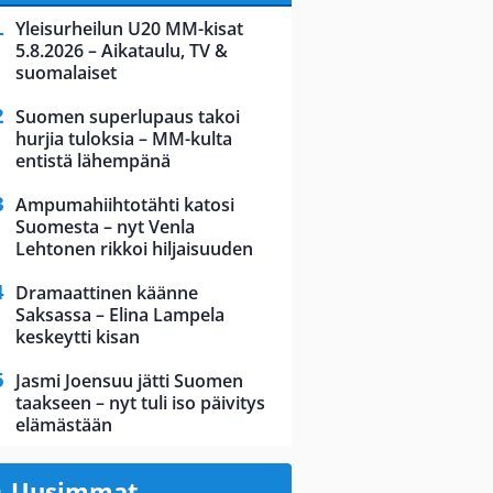
Yleisurheilun U20 MM-kisat
5.8.2026 – Aikataulu, TV &
suomalaiset
Suomen superlupaus takoi
hurjia tuloksia – MM-kulta
entistä lähempänä
Ampumahiihtotähti katosi
Suomesta – nyt Venla
Lehtonen rikkoi hiljaisuuden
Dramaattinen käänne
Saksassa – Elina Lampela
keskeytti kisan
Jasmi Joensuu jätti Suomen
taakseen – nyt tuli iso päivitys
elämästään
Uusimmat