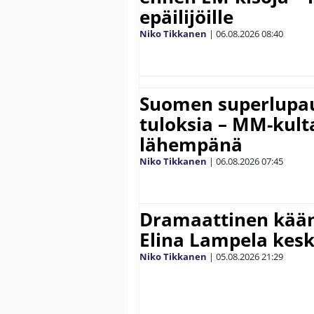
epäilijöille
Niko Tikkanen
|
06.08.2026
08:40
Suomen superlupau
tuloksia – MM-kult
lähempänä
Niko Tikkanen
|
06.08.2026
07:45
Dramaattinen kään
Elina Lampela kesk
Niko Tikkanen
|
05.08.2026
21:29