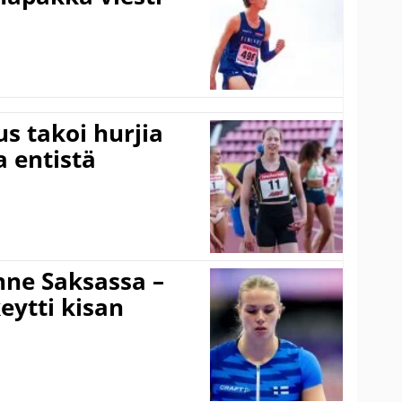
s takoi hurjia
a entistä
ne Saksassa –
eytti kisan