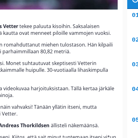
s Vetter
tekee paluuta kisoihin. Saksalaisen
ä kautta ovat menneet piloille vammojen vuoksi.
n romahduttanut miehen tulostason. Hän kilpaili
ti parhaimmillaan 80,82 metriä.
i. Monet suhtautuvat skeptisesti Vetterin
kkaimmalle huipulle. 30-vuotiaalla lihaskimpulla
a videokuvaa harjoituksistaan. Tällä kertaa järkäle
ainoja.
näin vahvaksi! Tänään yllätin itseni, mutta
 Vetter.
Andreas Thorkildsen
ällisteli näkemäänsä.
eni. Kiitos, että sait minut tuntemaan itseni vi*un