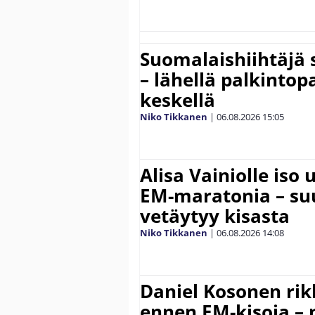
Suomalaishiihtäjä 
– lähellä palkintop
keskellä
Niko Tikkanen
|
06.08.2026
15:05
Alisa Vainiolle iso
EM-maratonia – suu
vetäytyy kisasta
Niko Tikkanen
|
06.08.2026
14:08
Daniel Kosonen rik
ennen EM-kisoja – 