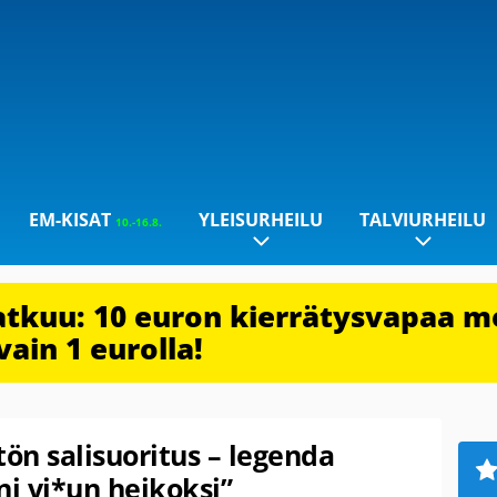
EM-KISAT
YLEISURHEILU
TALVIURHEILU
10.-16.8.
jatkuu: 10 euron kierrätysvapaa m
vain 1 eurolla!
tön salisuoritus – legenda
eni vi*un heikoksi”