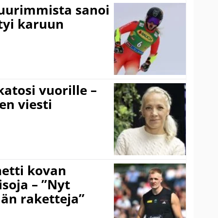
suurimmista sanoi
tyi karuun
atosi vuorille –
en viesti
hetti kovan
soja – ”Nyt
ään raketteja”