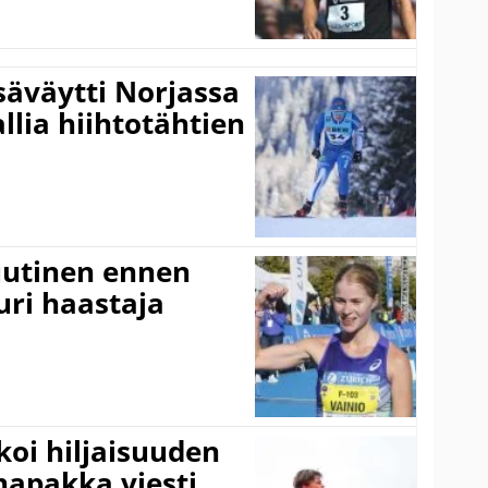
säväytti Norjassa
allia hiihtotähtien
 uutinen ennen
ri haastaja
koi hiljaisuuden
napakka viesti