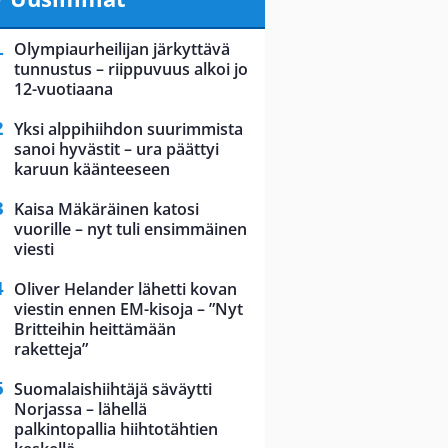
Olympiaurheilijan järkyttävä
tunnustus – riippuvuus alkoi jo
12-vuotiaana
Yksi alppihiihdon suurimmista
sanoi hyvästit – ura päättyi
karuun käänteeseen
Kaisa Mäkäräinen katosi
vuorille – nyt tuli ensimmäinen
viesti
Oliver Helander lähetti kovan
viestin ennen EM-kisoja – ”Nyt
Britteihin heittämään
raketteja”
Suomalaishiihtäjä säväytti
Norjassa – lähellä
palkintopallia hiihtotähtien