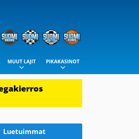
MUUT LAJIT
PIKAKASINOT
egakierros
Luetuimmat