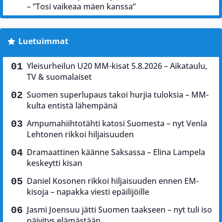
– ”Tosi vaikeaa mäen kanssa”
Luetuimmat
Yleisurheilun U20 MM-kisat 5.8.2026 – Aikataulu,
TV & suomalaiset
Suomen superlupaus takoi hurjia tuloksia – MM-
kulta entistä lähempänä
Ampumahiihtotähti katosi Suomesta – nyt Venla
Lehtonen rikkoi hiljaisuuden
Dramaattinen käänne Saksassa – Elina Lampela
keskeytti kisan
Daniel Kosonen rikkoi hiljaisuuden ennen EM-
kisoja – napakka viesti epäilijöille
Jasmi Joensuu jätti Suomen taakseen – nyt tuli iso
päivitys elämästään