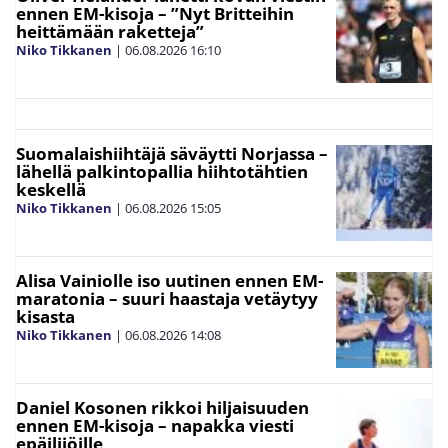
ennen EM-kisoja – ”Nyt Britteihin
heittämään raketteja”
Niko Tikkanen
|
06.08.2026
16:10
Suomalaishiihtäjä säväytti Norjassa –
lähellä palkintopallia hiihtotähtien
keskellä
Niko Tikkanen
|
06.08.2026
15:05
Alisa Vainiolle iso uutinen ennen EM-
maratonia – suuri haastaja vetäytyy
kisasta
Niko Tikkanen
|
06.08.2026
14:08
Daniel Kosonen rikkoi hiljaisuuden
ennen EM-kisoja – napakka viesti
epäilijöille