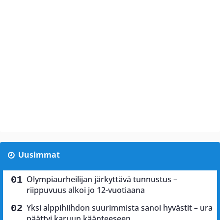
Uusimmat
Olympiaurheilijan järkyttävä tunnustus –
riippuvuus alkoi jo 12-vuotiaana
Yksi alppihiihdon suurimmista sanoi hyvästit – ura
päättyi karuun käänteeseen