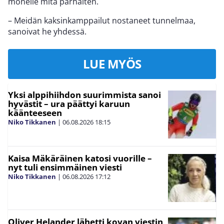
monelle mitä parhaiten.
– Meidän kaksinkamppailut nostaneet tunnelmaa,
sanoivat he yhdessä.
LUE MYÖS
Yksi alppihiihdon suurimmista sanoi
hyvästit – ura päättyi karuun
käänteeseen
Niko Tikkanen
|
06.08.2026
18:15
Kaisa Mäkäräinen katosi vuorille –
nyt tuli ensimmäinen viesti
Niko Tikkanen
|
06.08.2026
17:12
Oliver Helander lähetti kovan viestin