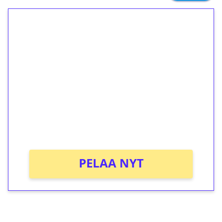
1€ = 10€ arvosta
ilmaiskierroksia ilman
kierrätystä!
Talleta 1€
Saat heti 50 ilmaiskierrosta Tuohi 1000 -
peliin (arvo 0,20€ per kierros)!
Ei kierrätysvaatimusta!
PELAA NYT