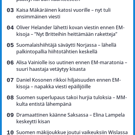
Kaisa Mäkäräinen katosi vuorille – nyt tuli
ensimmäinen viesti
Oliver Helander lähetti kovan viestin ennen EM-
kisoja – ”Nyt Britteihin heittämään raketteja”
Suomalaishiihtäjä säväytti Norjassa – lähellä
palkintopallia hiihtotähtien keskellä
Alisa Vainiolle iso uutinen ennen EM-maratonia –
suuri haastaja vetäytyy kisasta
Daniel Kosonen rikkoi hiljaisuuden ennen EM-
kisoja – napakka viesti epäilijöille
Suomen superlupaus takoi hurjia tuloksia – MM-
kulta entistä lähempänä
Dramaattinen käänne Saksassa – Elina Lampela
keskeytti kisan
Suomen mäkijoukkue joutui vaikeuksiin Wislassa