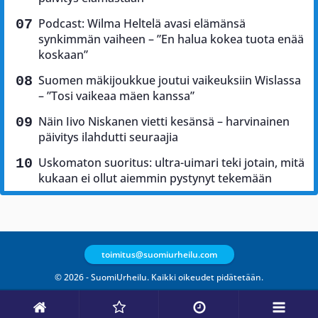
Podcast: Wilma Heltelä avasi elämänsä
synkimmän vaiheen – ”En halua kokea tuota enää
koskaan”
Suomen mäkijoukkue joutui vaikeuksiin Wislassa
– ”Tosi vaikeaa mäen kanssa”
Näin Iivo Niskanen vietti kesänsä – harvinainen
päivitys ilahdutti seuraajia
Uskomaton suoritus: ultra-uimari teki jotain, mitä
kukaan ei ollut aiemmin pystynyt tekemään
toimitus@suomiurheilu.com
© 2026 - SuomiUrheilu. Kaikki oikeudet pidätetään.