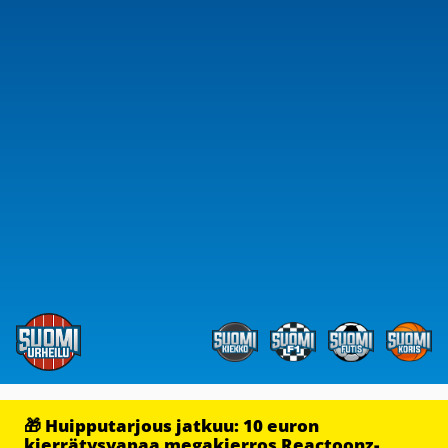
🎁 Huipputarjous jatkuu: 10 euron
kierrätysvapaa megakierros Reactoonz-