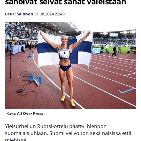
sanoivat selvät sanat väleistään
Lauri Salonen
31.08.2024
22:48
Kuva:
All Over Press
Yleisurheilun Ruotsi-ottelu päättyi hienoon
suomalaisjuhlaan. Suomi vei voiton sekä naisissa että
miehissä.