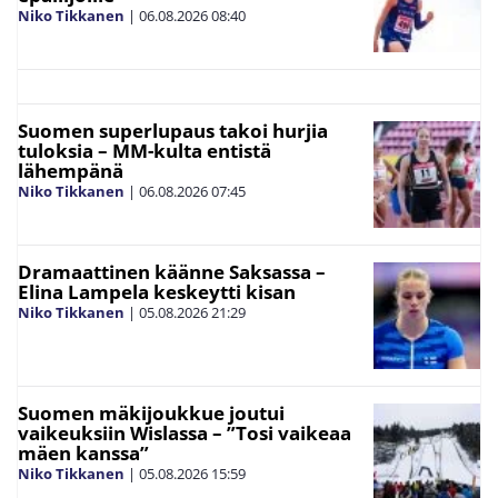
Niko Tikkanen
|
06.08.2026
08:40
Suomen superlupaus takoi hurjia
tuloksia – MM-kulta entistä
lähempänä
Niko Tikkanen
|
06.08.2026
07:45
Dramaattinen käänne Saksassa –
Elina Lampela keskeytti kisan
Niko Tikkanen
|
05.08.2026
21:29
Suomen mäkijoukkue joutui
vaikeuksiin Wislassa – ”Tosi vaikeaa
mäen kanssa”
Niko Tikkanen
|
05.08.2026
15:59