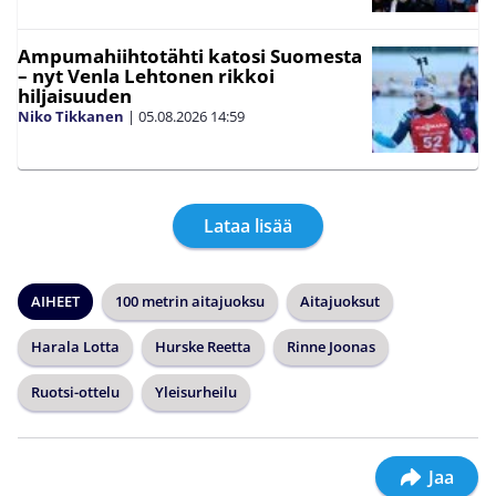
Ampumahiihtotähti katosi Suomesta
– nyt Venla Lehtonen rikkoi
hiljaisuuden
Niko Tikkanen
|
05.08.2026
14:59
Lataa lisää
AIHEET
100 metrin aitajuoksu
Aitajuoksut
Harala Lotta
Hurske Reetta
Rinne Joonas
Ruotsi-ottelu
Yleisurheilu
Jaa