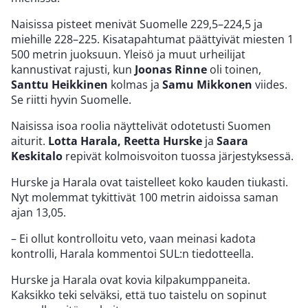
Naisissa pisteet menivät Suomelle 229,5–224,5 ja
miehille 228–225. Kisatapahtumat päättyivät miesten 1
500 metrin juoksuun. Yleisö ja muut urheilijat
kannustivat rajusti, kun
Joonas Rinne
oli toinen,
Santtu Heikkinen
kolmas ja
Samu Mikkonen
viides.
Se riitti hyvin Suomelle.
Naisissa isoa roolia näyttelivät odotetusti Suomen
aiturit.
Lotta Harala, Reetta Hurske
ja
Saara
Keskitalo
repivät kolmoisvoiton tuossa järjestyksessä.
Hurske ja Harala ovat taistelleet koko kauden tiukasti.
Nyt molemmat tykittivät 100 metrin aidoissa saman
ajan 13,05.
– Ei ollut kontrolloitu veto, vaan meinasi kadota
kontrolli, Harala kommentoi SUL:n tiedotteella.
Hurske ja Harala ovat kovia kilpakumppaneita.
Kaksikko teki selväksi, että tuo taistelu on sopinut