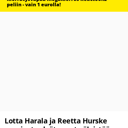
peliin - vain 1 eurolla!
Lotta Harala ja Reetta Hurske