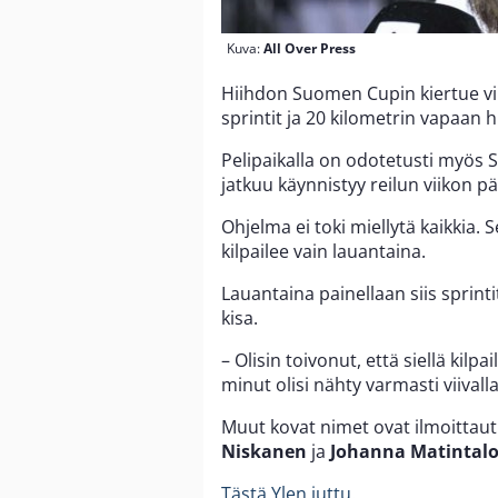
Kuva:
All Over Press
Hiihdon Suomen Cupin kiertue vi
sprintit ja 20 kilometrin vapaan h
Pelipaikalla on odotetusti myö
jatkuu käynnistyy reilun viikon pä
Ohjelma ei toki miellytä kaikkia. 
kilpailee vain lauantaina.
Lauantaina painellaan siis sprin
kisa.
– Olisin toivonut, että siellä kilp
minut olisi nähty varmasti viival
Muut kovat nimet ovat ilmoittau
Niskanen
ja
Johanna Matintal
Tästä Ylen juttu.