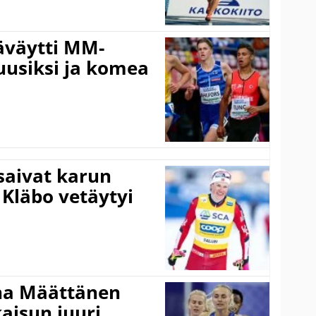
äväytti MM-
 uusiksi ja komea
 saivat karun
 Kläbo vetäytyi
ina Määttänen
kaisun juuri