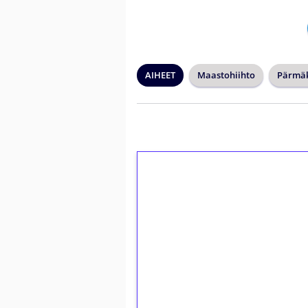
AIHEET
Maastohiihto
Pärmäk
1€ = 10€ arvosta 
kierrätystä!
Talleta 1€
Saat heti 50 ilmaiskierr
kierros)!
Ei kierrätysvaatimusta!