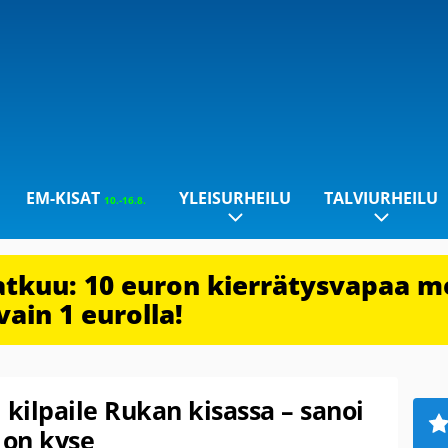
EM-KISAT
YLEISURHEILU
TALVIURHEILU
10.-16.8.
jatkuu: 10 euron kierrätysvapaa m
vain 1 eurolla!
 kilpaile Rukan kisassa – sanoi
 on kyse