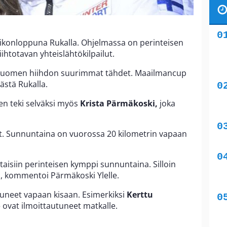
ikonloppuna Rukalla. Ohjelmassa on perinteisen
iihtotavan yhteislähtökilpailut.
s Suomen hiihdon suurimmat tähdet. Maailmancup
ästä Rukalla.
Sen teki selväksi myös
Krista Pärmäkoski,
joka
tit. Sunnuntaina on vuorossa 20 kilometrin vapaan
ailtaisiin perinteisen kymppi sunnuntaina. Silloin
la, kommentoi Pärmäkoski Ylelle.
tuneet vapaan kisaan. Esimerkiksi
Kerttu
o
ovat ilmoittautuneet matkalle.