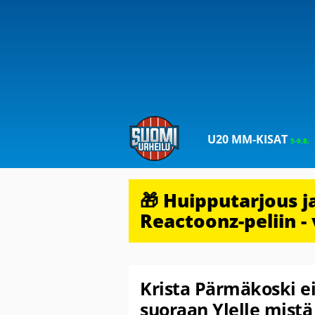
U20 MM-KISAT
5-9.8.
🎁 Huipputarjous 
Reactoonz-peliin - 
Krista Pärmäkoski ei
suoraan Ylelle mistä