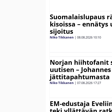
Suomalaislupaus r
kisoissa – ennätys
sijoitus
Niko Tikkanen
|
08.08.2026
10:10
Norjan hiihtofanit
uutisen – Johannes
jättitapahtumasta
Niko Tikkanen
|
07.08.2026
17:27
EM-edustaja Eveli
teki yllättävän rat