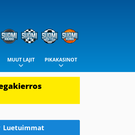
MUUT LAJIT
PIKAKASINOT
egakierros
Luetuimmat