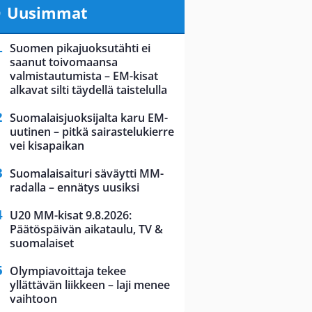
Uusimmat
Suomen pikajuoksutähti ei
saanut toivomaansa
valmistautumista – EM-kisat
alkavat silti täydellä taistelulla
Suomalaisjuoksijalta karu EM-
uutinen – pitkä sairastelukierre
vei kisapaikan
Suomalaisaituri säväytti MM-
radalla – ennätys uusiksi
U20 MM-kisat 9.8.2026:
Päätöspäivän aikataulu, TV &
suomalaiset
Olympiavoittaja tekee
yllättävän liikkeen – laji menee
vaihtoon