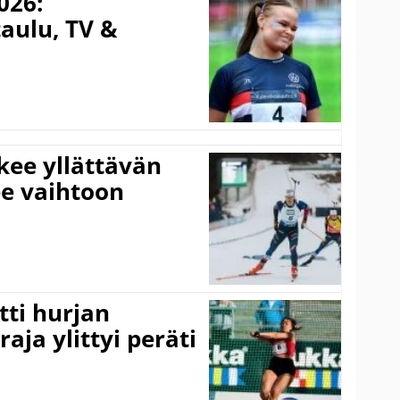
026:
aulu, TV &
kee yllättävän
ee vaihtoon
ti hurjan
aja ylittyi peräti