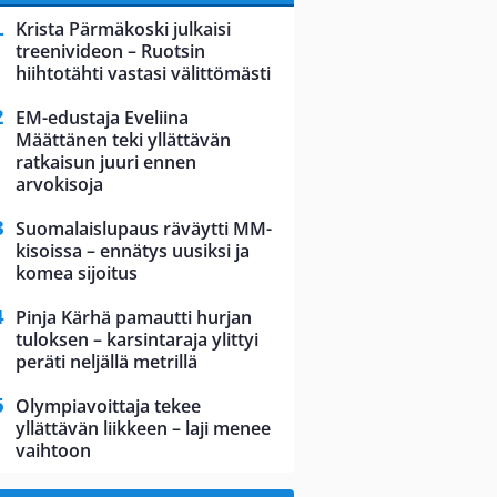
Krista Pärmäkoski julkaisi
treenivideon – Ruotsin
hiihtotähti vastasi välittömästi
EM-edustaja Eveliina
Määttänen teki yllättävän
ratkaisun juuri ennen
arvokisoja
Suomalaislupaus räväytti MM-
kisoissa – ennätys uusiksi ja
komea sijoitus
Pinja Kärhä pamautti hurjan
tuloksen – karsintaraja ylittyi
peräti neljällä metrillä
Olympiavoittaja tekee
yllättävän liikkeen – laji menee
vaihtoon