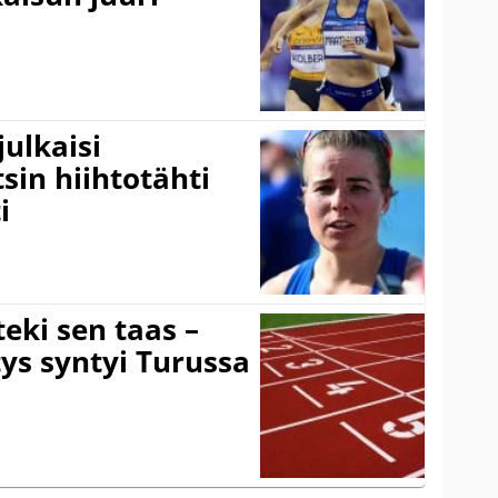
ulkaisi
sin hiihtotähti
i
eki sen taas –
ys syntyi Turussa