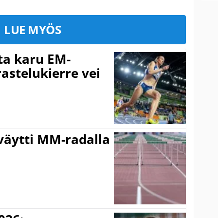
LUE MYÖS
ta karu EM-
rastelukierre vei
väytti MM-radalla