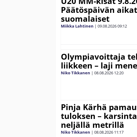
U20 MM-kisat 9.8.2
Päätöspäivän aikat
suomalaiset
Miikka Lahtinen
|
09.08.2026
09:12
Olympiavoittaja te
liikkeen – laji men
Niko Tikkanen
|
08.08.2026
12:20
Pinja Kärhä pamaut
tuloksen – karsintar
neljällä metrillä
Niko Tikkanen
|
08.08.2026
11:17