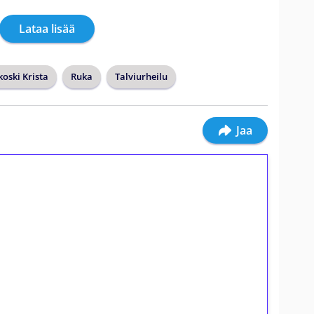
Lataa lisää
oski Krista
Ruka
Talviurheilu
Jaa
ilmaiskierroksia ilman
osta Tuohi 1000 -peliin (arvo 0,20€ per