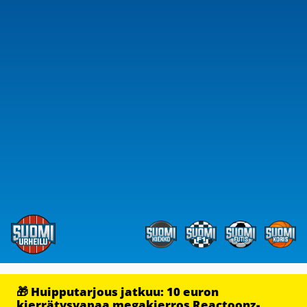
🎁 Huipputarjous jatkuu: 10 euron
kierrätysvapaa megakierros Reactoonz-