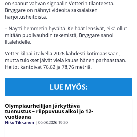
on saanut vahvan signaalin Vetterin tilanteesta.
Bryggare on nähnyt videoita saksalaisen
harjoitusheitoista.
– Näytti hemmetin hyvältä. Keihäät lensivät, eikä ollut
mitään puolivauhdin tekemistä, Bryggare sanoi
Iltalehdelle.
Vetter kilpaili talvella 2026 kahdesti kotimaassaan,
mutta tulokset jäivät vielä kauas hänen parhaastaan.
Heitot kantoivat 76,62 ja 78,76 metriä.
LUE MYÖS:
Olympiaurheilijan järkyttävä
tunnustus – riippuvuus alkoi jo 12-
vuotiaana
Niko Tikkanen
|
06.08.2026
19:20