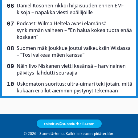
Daniel Kosonen rikkoi hiljaisuuden ennen EM-
kisoja – napakka viesti epäilijöille
Podcast: Wilma Heltelä avasi elämänsä
synkimmän vaiheen – ”En halua kokea tuota enää
koskaan”
Suomen mäkijoukkue joutui vaikeuksiin Wislassa
– ”Tosi vaikeaa mäen kanssa”
Näin Iivo Niskanen vietti kesänsä – harvinainen
päivitys ilahdutti seuraajia
Uskomaton suoritus: ultra-uimari teki jotain, mitä
kukaan ei ollut aiemmin pystynyt tekemään
toimitus@suomiurheilu.com
© 2026 - SuomiUrheilu. Kaikki oikeudet pidätetään.