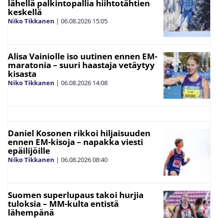
lähellä palkintopallia hiihtotähtien
keskellä
Niko Tikkanen
|
06.08.2026
15:05
Alisa Vainiolle iso uutinen ennen EM-
maratonia – suuri haastaja vetäytyy
kisasta
Niko Tikkanen
|
06.08.2026
14:08
Daniel Kosonen rikkoi hiljaisuuden
ennen EM-kisoja – napakka viesti
epäilijöille
Niko Tikkanen
|
06.08.2026
08:40
Suomen superlupaus takoi hurjia
tuloksia – MM-kulta entistä
lähempänä