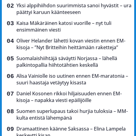
Yksi alppihiihdon suurimmista sanoi hyvästit – ura
päättyi karuun käänteeseen
Kaisa Mäkäräinen katosi vuorille – nyt tuli
ensimmäinen viesti
Oliver Helander lähetti kovan viestin ennen EM-
kisoja – ”Nyt Britteihin heittämään raketteja”
Suomalaishiihtäjä säväytti Norjassa – lähellä
palkintopallia hiihtotähtien keskellä
Alisa Vainiolle iso uutinen ennen EM-maratonia –
suuri haastaja vetäytyy kisasta
Daniel Kosonen rikkoi hiljaisuuden ennen EM-
kisoja – napakka viesti epäilijöille
Suomen superlupaus takoi hurjia tuloksia – MM-
kulta entistä lähempänä
Dramaattinen käänne Saksassa – Elina Lampela
keskeytti kisan