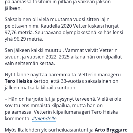
palaamassa tositoimiin pitkän ja vaikean jakson
jälkeen.
Saksalainen oli vielä muutama vuosi sitten lajin
pelottavin nimi. Kaudella 2020 Vetter kiskaisi hurjat
97,76 metriä. Seuraavana olympiakesänä keihäs lensi
yhä 96,29 metriä.
Sen jälkeen kaikki muuttui. Vammat veivät Vetterin
sivuun, ja vuosien 2022–2025 aikana hän on kilpaillut
vain seitsemän kertaa.
Nyt tilanne näyttää paremmalta. Vetterin manageru
Tero Heiska
kertoo, että 33-vuotias saksalainen on
jälleen matkalla kilpailukuntoon.
– Hän on harjoitellut ja pysynyt terveenä. Vielä ei ole
sovittu ensimmäistä kilpailua, mutta hän on
palaamassa, Vetterin kilpailumanageri Tero Heiska
kommentoi
Iltalehdelle
.
Myös Iltalehden yleisurheiluasiantuntija
Arto Bryggare