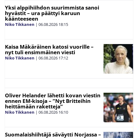
Yksi alppihiihdon suurimmista sanoi
hyvästit – ura päättyi karuun
käänteeseen
Niko Tikkanen
|
06.08.2026
18:15
Kaisa Mäkäräinen katosi vuorille –
nyt tuli ensimmäinen viesti
Niko Tikkanen
|
06.08.2026
17:12
Oliver Helander lähetti kovan viestin
ennen EM-kisoja – ”Nyt Britteihin
heittämään raketteja”
Niko Tikkanen
|
06.08.2026
16:10
Suomalaishiihtäjä säväytti Norjassa –