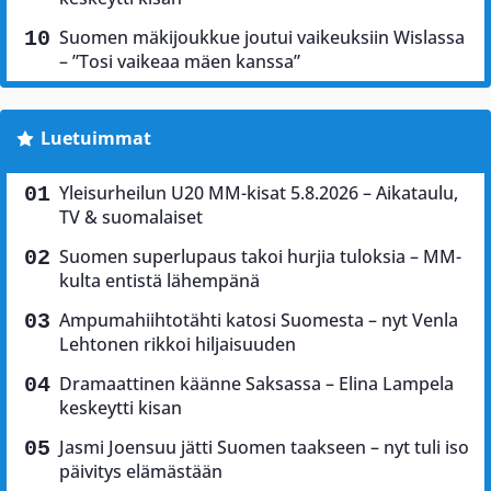
Suomen mäkijoukkue joutui vaikeuksiin Wislassa
– ”Tosi vaikeaa mäen kanssa”
Luetuimmat
Yleisurheilun U20 MM-kisat 5.8.2026 – Aikataulu,
TV & suomalaiset
Suomen superlupaus takoi hurjia tuloksia – MM-
kulta entistä lähempänä
Ampumahiihtotähti katosi Suomesta – nyt Venla
Lehtonen rikkoi hiljaisuuden
Dramaattinen käänne Saksassa – Elina Lampela
keskeytti kisan
Jasmi Joensuu jätti Suomen taakseen – nyt tuli iso
päivitys elämästään