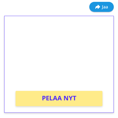
Jaa
1€ = 10€ arvosta
ilmaiskierroksia ilman
kierrätystä!
Talleta 1€
Saat heti 50 ilmaiskierrosta Tuohi 1000 -
peliin (arvo 0,20€ per kierros)!
Ei kierrätysvaatimusta!
PELAA NYT