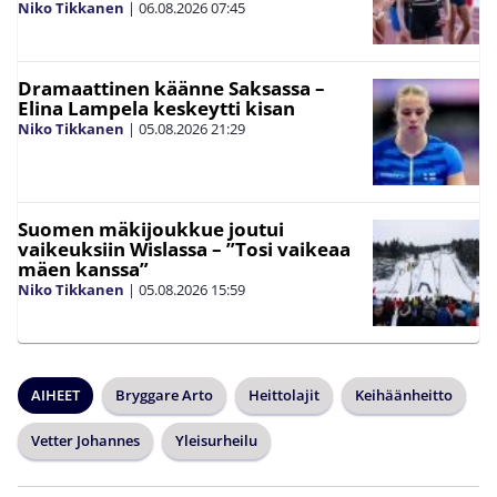
Niko Tikkanen
|
06.08.2026
07:45
Dramaattinen käänne Saksassa –
Elina Lampela keskeytti kisan
Niko Tikkanen
|
05.08.2026
21:29
Suomen mäkijoukkue joutui
vaikeuksiin Wislassa – ”Tosi vaikeaa
mäen kanssa”
Niko Tikkanen
|
05.08.2026
15:59
AIHEET
Bryggare Arto
Heittolajit
Keihäänheitto
Vetter Johannes
Yleisurheilu