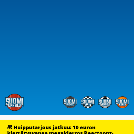
🎁 Huipputarjous jatkuu: 10 euron
kierrätysvapaa megakierros Reactoonz-