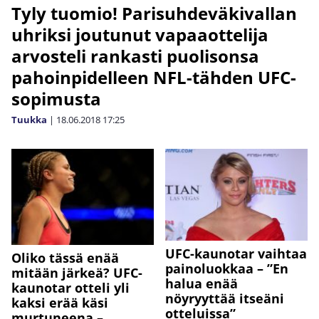
Tyly tuomio! Parisuhdeväkivallan
uhriksi joutunut vapaaottelija
arvosteli rankasti puolisonsa
pahoinpidelleen NFL-tähden UFC-
sopimusta
Tuukka
|
18.06.2018
17:25
UFC-kaunotar vaihtaa
Oliko tässä enää
painoluokkaa – ”En
mitään järkeä? UFC-
halua enää
kaunotar otteli yli
nöyryyttää itseäni
kaksi erää käsi
otteluissa”
murtuneena –