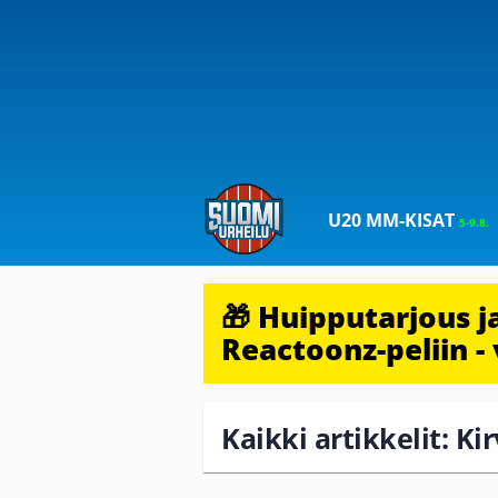
U20 MM-KISAT
5-9.8.
🎁 Huipputarjous 
Reactoonz-peliin - 
Kaikki artikkelit: K