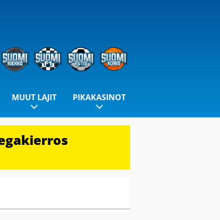
MUUT LAJIT
PIKAKASINOT
egakierros