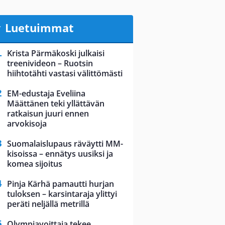
Luetuimmat
Krista Pärmäkoski julkaisi
treenivideon – Ruotsin
hiihtotähti vastasi välittömästi
EM-edustaja Eveliina
Määttänen teki yllättävän
ratkaisun juuri ennen
arvokisoja
Suomalaislupaus räväytti MM-
kisoissa – ennätys uusiksi ja
komea sijoitus
Pinja Kärhä pamautti hurjan
tuloksen – karsintaraja ylittyi
peräti neljällä metrillä
Olympiavoittaja tekee