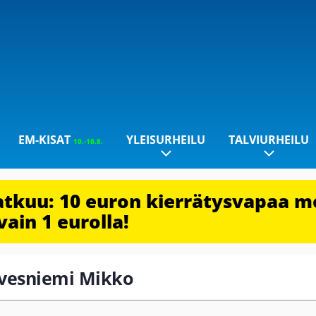
EM-KISAT
YLEISURHEILU
TALVIURHEILU
10.-16.8.
jatkuu: 10 euron kierrätysvapaa m
vain 1 eurolla!
irvesniemi Mikko