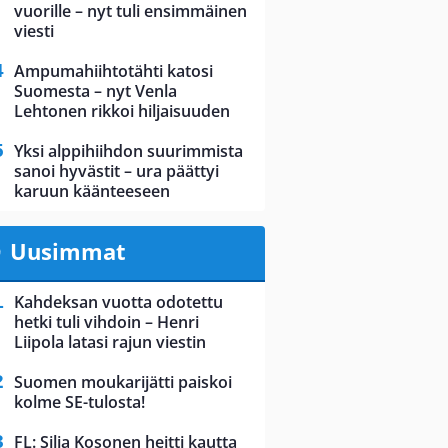
vuorille – nyt tuli ensimmäinen
viesti
Ampumahiihtotähti katosi
Suomesta – nyt Venla
Lehtonen rikkoi hiljaisuuden
Yksi alppihiihdon suurimmista
sanoi hyvästit – ura päättyi
karuun käänteeseen
Uusimmat
Kahdeksan vuotta odotettu
hetki tuli vihdoin – Henri
Liipola latasi rajun viestin
Suomen moukarijätti paiskoi
kolme SE-tulosta!
FL: Silja Kosonen heitti kautta