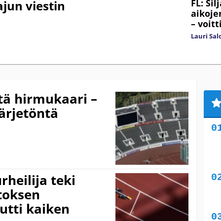
FL: Si
ajun viestin
aikoj
– voit
Lauri Sa
tä hirmukaari –
järjetöntä
heilija teki
toksen
utti kaiken