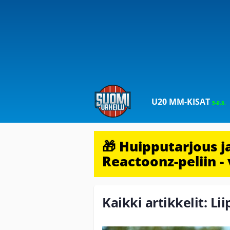
U20 MM-KISAT
5-9.8.
🎁 Huipputarjous 
Reactoonz-peliin - 
Kaikki artikkelit: Li