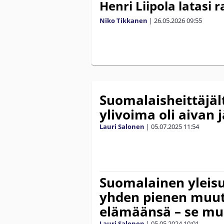
Henri Liipola latasi r
Niko Tikkanen
|
26.05.2026
09:55
Suomalaisheittäjäl
ylivoima oli aivan 
Lauri Salonen
|
05.07.2025
11:54
Suomalainen yleisur
yhden pienen muu
elämäänsä – se mu
Lauri Salonen
|
05.05.2024
10:01