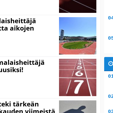
aisheittäjä
ta aikojen
alaisheittäjä
uusiksi!
teki tärkeän
kauden viimeistä