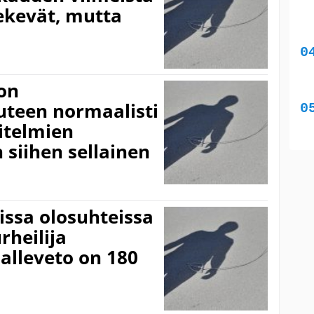
tekevät, mutta
on
uteen normaalisti
nitelmien
 siihen sellainen
sissa olosuhteissa
rheilija
nalleveto on 180