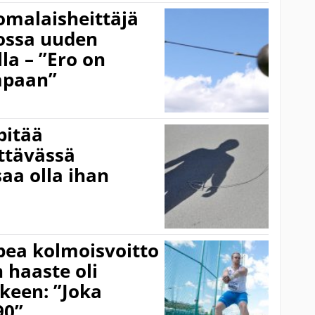
omalaisheittäjä
ossa uuden
la – ”Ero on
mpaan”
pitää
ättävässä
saa olla ihan
pea kolmoisvoitto
 haaste oli
lkeen: ”Joka
90”