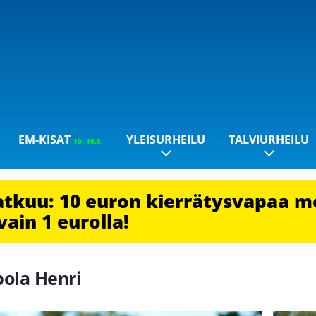
EM-KISAT
YLEISURHEILU
TALVIURHEILU
10.-16.8.
jatkuu: 10 euron kierrätysvapaa m
vain 1 eurolla!
ipola Henri