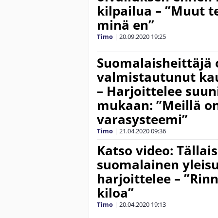
kilpailua – ”Muut 
minä en”
Timo
|
20.09.2020
19:25
Suomalaisheittäjä 
valmistautunut ka
– Harjoittelee suu
mukaan: ”Meillä on
varasysteemi”
Timo
|
21.04.2020
09:36
Katso video: Tällai
suomalainen yleisu
harjoittelee – ”Rin
kiloa”
Timo
|
20.04.2020
19:13