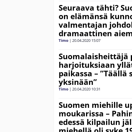
Seuraava tähti? Su
on elämänsä kunn
valmentajan johdol
dramaattinen aie
Timo
|
20.04.2020
15:07
Suomalaisheittäjä 
harjoituksiaan yll
paikassa – ”Täällä 
yksinään”
Timo
|
20.04.2020
10:31
Suomen miehille u
moukarissa – Pahin
edessä kilpailun jä
miehellä oli syke 1