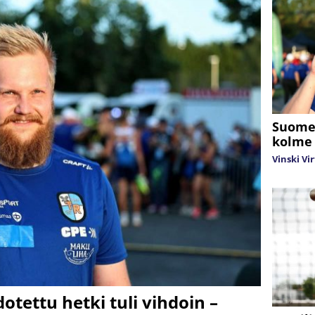
Suomen
kolme 
Vinski Vi
tettu hetki tuli vihdoin –