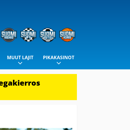
MUUT LAJIT
PIKAKASINOT
egakierros