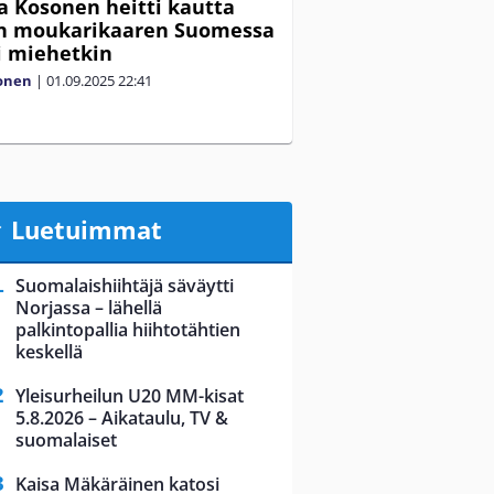
lja Kosonen heitti kautta
en moukarikaaren Suomessa
ti miehetkin
lonen
|
01.09.2025
22:41
Luetuimmat
Suomalaishiihtäjä säväytti
Norjassa – lähellä
palkintopallia hiihtotähtien
keskellä
Yleisurheilun U20 MM-kisat
5.8.2026 – Aikataulu, TV &
suomalaiset
Kaisa Mäkäräinen katosi