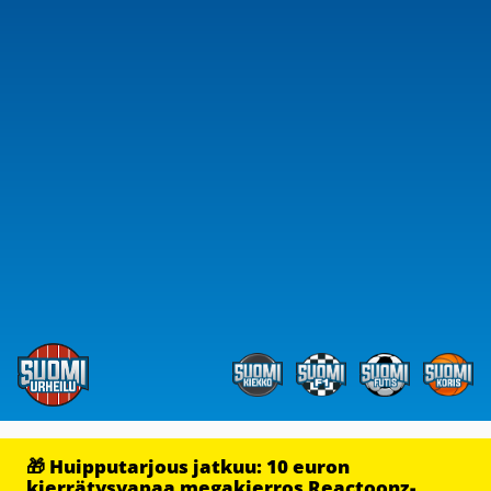
🎁 Huipputarjous jatkuu: 10 euron
kierrätysvapaa megakierros Reactoonz-