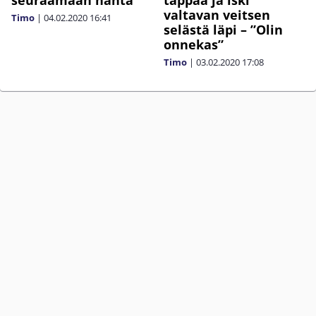
seuraamaan häntä”
tappaa ja iski
valtavan veitsen
Timo
|
04.02.2020
16:41
selästä läpi – ”Olin
onnekas”
Timo
|
03.02.2020
17:08