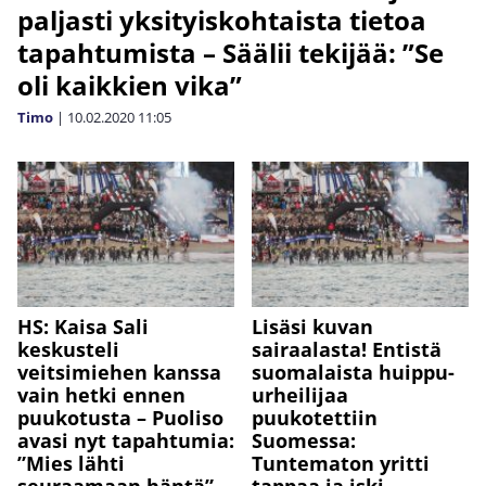
paljasti yksityiskohtaista tietoa
tapahtumista – Säälii tekijää: ”Se
oli kaikkien vika”
Timo
|
10.02.2020
11:05
HS: Kaisa Sali
Lisäsi kuvan
keskusteli
sairaalasta! Entistä
veitsimiehen kanssa
suomalaista huippu-
vain hetki ennen
urheilijaa
puukotusta – Puoliso
puukotettiin
avasi nyt tapahtumia:
Suomessa:
”Mies lähti
Tuntematon yritti