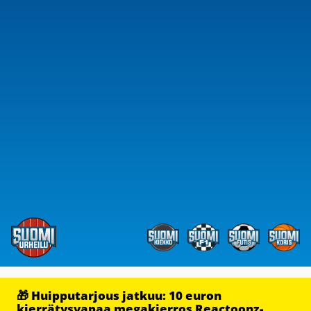
🎁 Huipputarjous jatkuu: 10 euron
kierrätysvapaa megakierros Reactoonz-