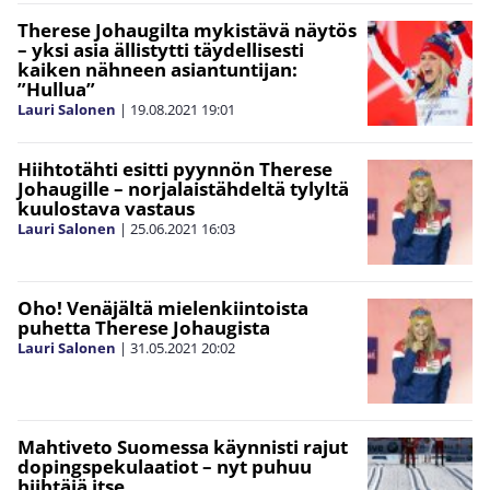
Therese Johaugilta mykistävä näytös
– yksi asia ällistytti täydellisesti
kaiken nähneen asiantuntijan:
”Hullua”
Lauri Salonen
|
19.08.2021
19:01
Hiihtotähti esitti pyynnön Therese
Johaugille – norjalaistähdeltä tylyltä
kuulostava vastaus
Lauri Salonen
|
25.06.2021
16:03
Oho! Venäjältä mielenkiintoista
puhetta Therese Johaugista
Lauri Salonen
|
31.05.2021
20:02
Mahtiveto Suomessa käynnisti rajut
dopingspekulaatiot – nyt puhuu
hiihtäjä itse