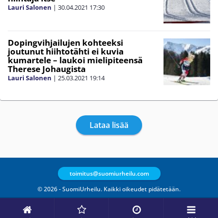
Lauri Salonen
|
30.04.2021
17:30
Dopingvihjailujen kohteeksi
joutunut hiihtotähti ei kuvia
kumartele – laukoi mielipiteensä
Therese Johaugista
Lauri Salonen
|
25.03.2021
19:14
Lataa lisää
toimitus@suomiurheilu.com
© 2026 - SuomiUrheilu. Kaikki oikeudet pidätetään.