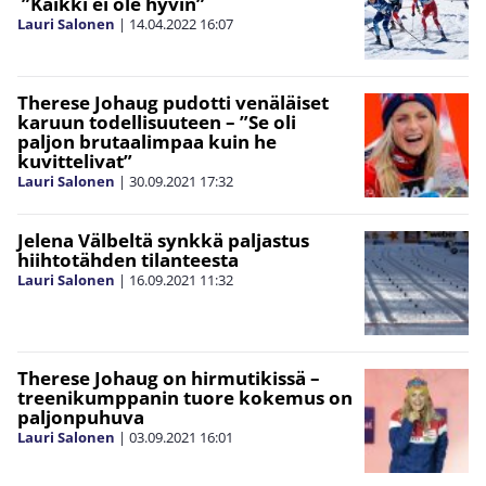
”Kaikki ei ole hyvin”
Lauri Salonen
|
14.04.2022
16:07
Therese Johaug pudotti venäläiset
karuun todellisuuteen – ”Se oli
paljon brutaalimpaa kuin he
kuvittelivat”
Lauri Salonen
|
30.09.2021
17:32
Jelena Välbeltä synkkä paljastus
hiihtotähden tilanteesta
Lauri Salonen
|
16.09.2021
11:32
Therese Johaug on hirmutikissä –
treenikumppanin tuore kokemus on
paljonpuhuva
Lauri Salonen
|
03.09.2021
16:01