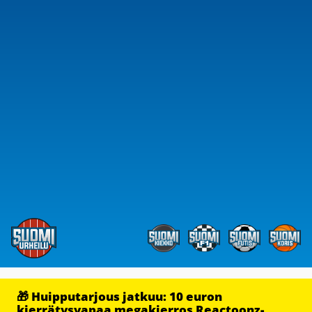
🎁 Huipputarjous jatkuu: 10 euron
kierrätysvapaa megakierros Reactoonz-