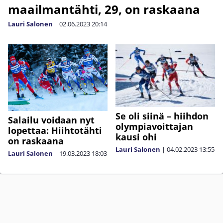
maailmantähti, 29, on raskaana
Lauri Salonen
|
02.06.2023
20:14
Se oli siinä – hiihdon
Salailu voidaan nyt
olympiavoittajan
lopettaa: Hiihtotähti
kausi ohi
on raskaana
Lauri Salonen
|
04.02.2023
13:55
Lauri Salonen
|
19.03.2023
18:03