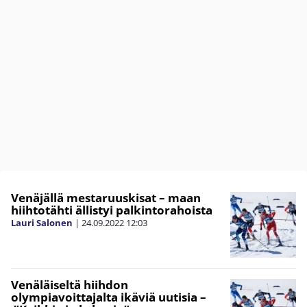
Venäjällä mestaruuskisat – maan
hiihtotähti ällistyi palkintorahoista
Lauri Salonen
|
24.09.2022
12:03
Venäläiseltä hiihdon
olympiavoittajalta ikäviä uutisia –