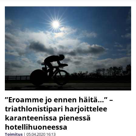
”Eroamme jo ennen häitä…” –
triathlonistipari harjoittelee
karanteenissa pienessä
hotellihuoneessa
Toimitus
|
05.04.2020
16:13