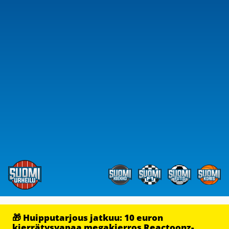
🎁 Huipputarjous jatkuu: 10 euron
kierrätysvapaa megakierros Reactoonz-