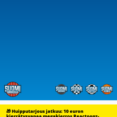
🎁 Huipputarjous jatkuu: 10 euron
kierrätysvapaa megakierros Reactoonz-