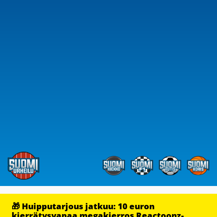
🎁 Huipputarjous jatkuu: 10 euron
kierrätysvapaa megakierros Reactoonz-