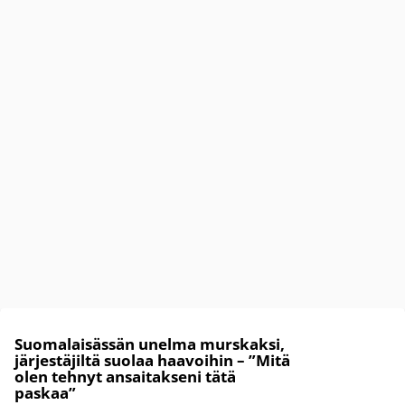
Suomalaisässän unelma murskaksi,
järjestäjiltä suolaa haavoihin – ”Mitä
olen tehnyt ansaitakseni tätä
paskaa”