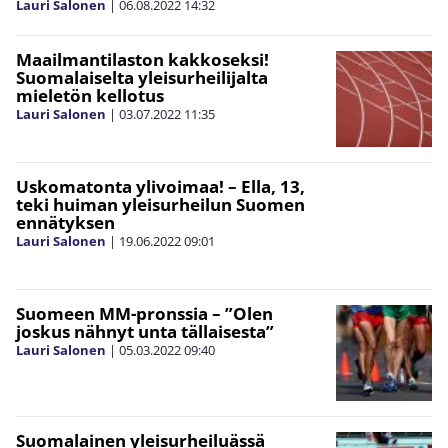
Lauri Salonen
|
06.08.2022
14:32
Maailmantilaston kakkoseksi!
Suomalaiselta yleisurheilijalta
mieletön kellotus
Lauri Salonen
|
03.07.2022
11:35
Uskomatonta ylivoimaa! – Ella, 13,
teki huiman yleisurheilun Suomen
ennätyksen
Lauri Salonen
|
19.06.2022
09:01
Suomeen MM-pronssia – ”Olen
joskus nähnyt unta tällaisesta”
Lauri Salonen
|
05.03.2022
09:40
Suomalainen yleisurheiluässä