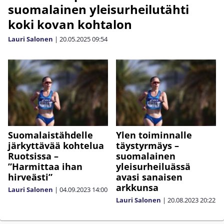
suomalainen yleisurheilutähti
koki kovan kohtalon
Lauri Salonen
|
20.05.2025
09:54
Suomalaistähdelle
Ylen toiminnalle
järkyttävää kohtelua
täystyrmäys –
Ruotsissa –
suomalainen
”Harmittaa ihan
yleisurheiluässä
hirveästi”
avasi sanaisen
arkkunsa
Lauri Salonen
|
04.09.2023
14:00
Lauri Salonen
|
20.08.2023
20:22