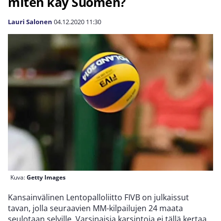
miten käy Suomen?
Lauri Salonen
04.12.2020
11:30
Kuva:
Getty Images
Kansainvälinen Lentopalloliitto FIVB on julkaissut
tavan, jolla seuraavien MM-kilpailujen 24 maata
seulotaan selville. Varsinaisia karsintoja ei tällä kertaa