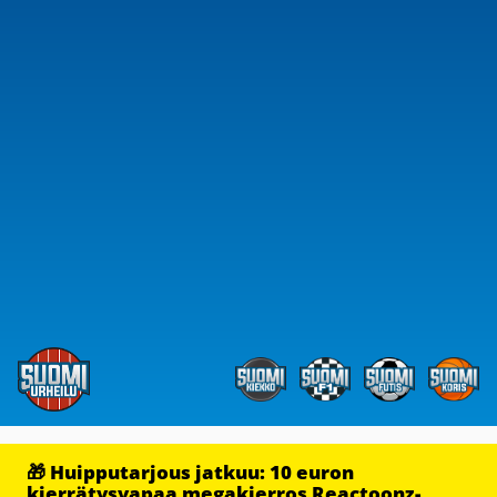
🎁 Huipputarjous jatkuu: 10 euron
kierrätysvapaa megakierros Reactoonz-