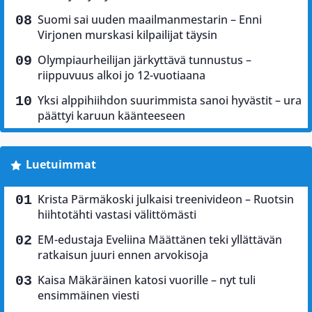
Suomi sai uuden maailmanmestarin – Enni
Virjonen murskasi kilpailijat täysin
Olympiaurheilijan järkyttävä tunnustus –
riippuvuus alkoi jo 12-vuotiaana
Yksi alppihiihdon suurimmista sanoi hyvästit – ura
päättyi karuun käänteeseen
Luetuimmat
Krista Pärmäkoski julkaisi treenivideon – Ruotsin
hiihtotähti vastasi välittömästi
EM-edustaja Eveliina Määttänen teki yllättävän
ratkaisun juuri ennen arvokisoja
Kaisa Mäkäräinen katosi vuorille – nyt tuli
ensimmäinen viesti