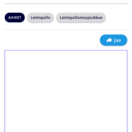
AIHEET
Lentopallo
Lentopallomaajoukkue
Jaa
1€ = 10€ arvosta
ilmaiskierroksia ilman
kierrätystä!
Talleta 1€
Saat heti 50 ilmaiskierrosta Tuohi 1000 -
peliin (arvo 0,20€ per kierros)!
Ei kierrätysvaatimusta!