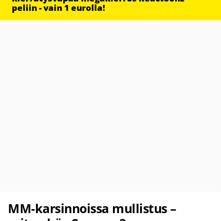
peliin - vain 1 eurolla!
MM-karsinnoissa mullistus –