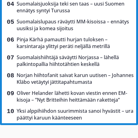
Suomalaisjuoksija teki sen taas – uusi Suomen
ennätys syntyi Turussa
Suomalaislupaus räväytti MM-kisoissa – ennätys
uusiksi ja komea sijoitus
Pinja Kärhä pamautti hurjan tuloksen –
karsintaraja ylittyi peräti neljällä metrillä
Suomalaishiihtäjä säväytti Norjassa – lähellä
palkintopallia hiihtotähtien keskellä
Norjan hiihtofanit saivat karun uutisen – Johannes
Kläbo vetäytyi jättitapahtumasta
Oliver Helander lähetti kovan viestin ennen EM-
kisoja – ”Nyt Britteihin heittämään raketteja”
Yksi alppihiihdon suurimmista sanoi hyvästit – ura
päättyi karuun käänteeseen