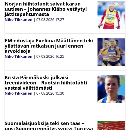
Norjan hiihtofanit saivat karun
uutisen – Johannes Kläbo vetäytyi
jättitapahtumasta
Niko Tikkanen
|
07.08.2026
17:27
EM-edustaja Eveliina Määttänen teki
yllättävän ratkaisun juuri ennen
arvokisoja
Niko Tikkanen
|
07.08.2026
16:25
Krista Pärmäkoski julkaisi
treenivideon – Ruotsin hiihtotähti
vastasi välittömästi
Niko Tikkanen
|
07.08.2026
15:30
Suomalaisjuoksija teki sen taas –
uusi Suomen ennätys syntyi Turussa