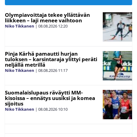
Olympiavoittaja tekee yllättävän
liikkeen – laji menee vaihtoon
Niko Tikkanen
|
08.08.2026
12:20
Pinja Kärhä pamautti hurjan
tuloksen – karsintaraja ylittyi peräti
neljällä metrillä
Niko Tikkanen
|
08.08.2026
11:17
Suomalaislupaus räväytti MM-
kisoissa – ennätys uusiksi ja komea
sijoitus
Niko Tikkanen
|
08.08.2026
10:10