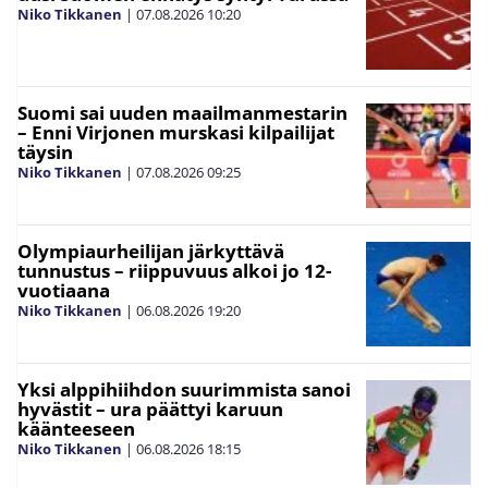
Niko Tikkanen
|
07.08.2026
10:20
Suomi sai uuden maailmanmestarin
– Enni Virjonen murskasi kilpailijat
täysin
Niko Tikkanen
|
07.08.2026
09:25
Olympiaurheilijan järkyttävä
tunnustus – riippuvuus alkoi jo 12-
vuotiaana
Niko Tikkanen
|
06.08.2026
19:20
Yksi alppihiihdon suurimmista sanoi
hyvästit – ura päättyi karuun
käänteeseen
Niko Tikkanen
|
06.08.2026
18:15