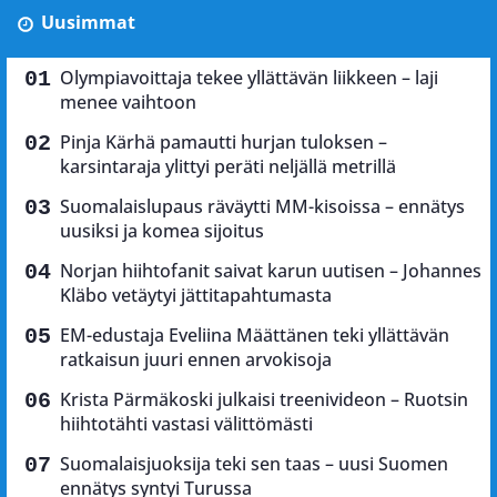
Uusimmat
Olympiavoittaja tekee yllättävän liikkeen – laji
menee vaihtoon
Pinja Kärhä pamautti hurjan tuloksen –
karsintaraja ylittyi peräti neljällä metrillä
Suomalaislupaus räväytti MM-kisoissa – ennätys
uusiksi ja komea sijoitus
Norjan hiihtofanit saivat karun uutisen – Johannes
Kläbo vetäytyi jättitapahtumasta
EM-edustaja Eveliina Määttänen teki yllättävän
ratkaisun juuri ennen arvokisoja
Krista Pärmäkoski julkaisi treenivideon – Ruotsin
hiihtotähti vastasi välittömästi
Suomalaisjuoksija teki sen taas – uusi Suomen
ennätys syntyi Turussa