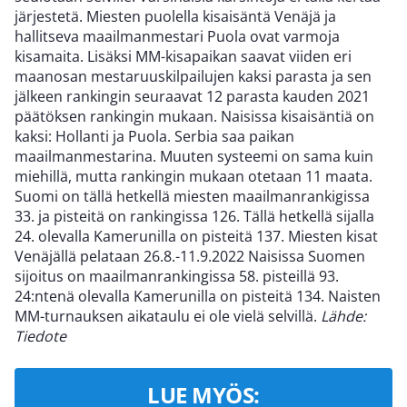
järjestetä. Miesten puolella kisaisäntä Venäjä ja
hallitseva maailmanmestari Puola ovat varmoja
kisamaita. Lisäksi MM-kisapaikan saavat viiden eri
maanosan mestaruuskilpailujen kaksi parasta ja sen
jälkeen rankingin seuraavat 12 parasta kauden 2021
päätöksen rankingin mukaan. Naisissa kisaisäntiä on
kaksi: Hollanti ja Puola. Serbia saa paikan
maailmanmestarina. Muuten systeemi on sama kuin
miehillä, mutta rankingin mukaan otetaan 11 maata.
Suomi on tällä hetkellä miesten maailmanrankigissa
33. ja pisteitä on rankingissa 126. Tällä hetkellä sijalla
24. olevalla Kamerunilla on pisteitä 137. Miesten kisat
Venäjällä pelataan 26.8.-11.9.2022 Naisissa Suomen
sijoitus on maailmanrankingissa 58. pisteillä 93.
24:ntenä olevalla Kamerunilla on pisteitä 134. Naisten
MM-turnauksen aikataulu ei ole vielä selvillä.
Lähde:
Tiedote
LUE MYÖS: