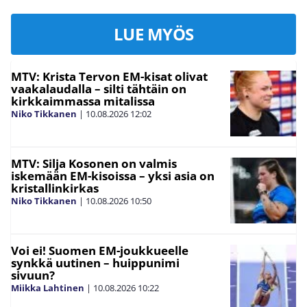
LUE MYÖS
MTV: Krista Tervon EM-kisat olivat
vaakalaudalla – silti tähtäin on
kirkkaimmassa mitalissa
Niko Tikkanen
|
10.08.2026
12:02
MTV: Silja Kosonen on valmis
iskemään EM-kisoissa – yksi asia on
kristallinkirkas
Niko Tikkanen
|
10.08.2026
10:50
Voi ei! Suomen EM-joukkueelle
synkkä uutinen – huippunimi
sivuun?
Miikka Lahtinen
|
10.08.2026
10:22