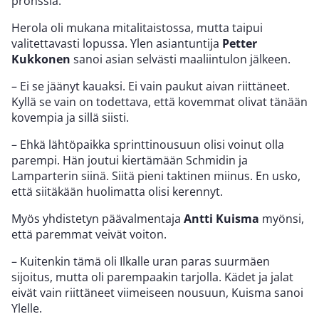
pronssia.
Herola oli mukana mitalitaistossa, mutta taipui
valitettavasti lopussa. Ylen asiantuntija
Petter
Kukkonen
sanoi asian selvästi maaliintulon jälkeen.
– Ei se jäänyt kauaksi. Ei vain paukut aivan riittäneet.
Kyllä se vain on todettava, että kovemmat olivat tänään
kovempia ja sillä siisti.
– Ehkä lähtöpaikka sprinttinousuun olisi voinut olla
parempi. Hän joutui kiertämään Schmidin ja
Lamparterin siinä. Siitä pieni taktinen miinus. En usko,
että siitäkään huolimatta olisi kerennyt.
Myös yhdistetyn päävalmentaja
Antti Kuisma
myönsi,
että paremmat veivät voiton.
– Kuitenkin tämä oli Ilkalle uran paras suurmäen
sijoitus, mutta oli parempaakin tarjolla. Kädet ja jalat
eivät vain riittäneet viimeiseen nousuun, Kuisma sanoi
Ylelle.