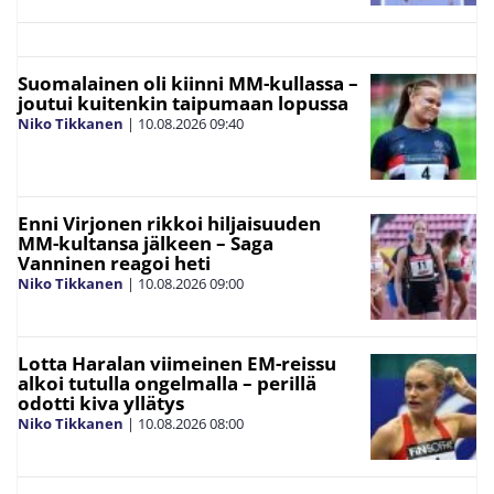
Suomalainen oli kiinni MM-kullassa –
joutui kuitenkin taipumaan lopussa
Niko Tikkanen
|
10.08.2026
09:40
Enni Virjonen rikkoi hiljaisuuden
MM-kultansa jälkeen – Saga
Vanninen reagoi heti
Niko Tikkanen
|
10.08.2026
09:00
Lotta Haralan viimeinen EM-reissu
alkoi tutulla ongelmalla – perillä
odotti kiva yllätys
Niko Tikkanen
|
10.08.2026
08:00