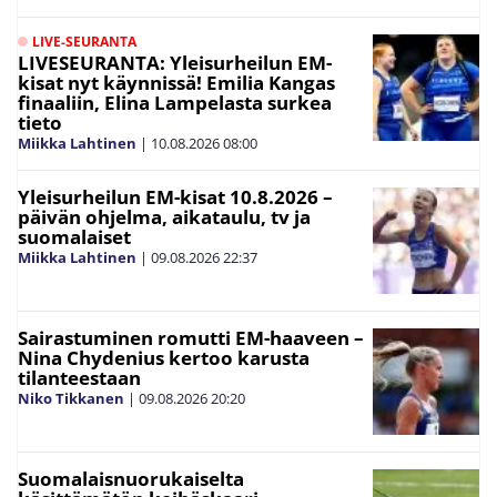
LIVE-SEURANTA
LIVESEURANTA: Yleisurheilun EM-
kisat nyt käynnissä! Emilia Kangas
finaaliin, Elina Lampelasta surkea
tieto
Miikka Lahtinen
|
10.08.2026
08:00
Yleisurheilun EM-kisat 10.8.2026 –
päivän ohjelma, aikataulu, tv ja
suomalaiset
Miikka Lahtinen
|
09.08.2026
22:37
Sairastuminen romutti EM-haaveen –
Nina Chydenius kertoo karusta
tilanteestaan
Niko Tikkanen
|
09.08.2026
20:20
Suomalaisnuorukaiselta