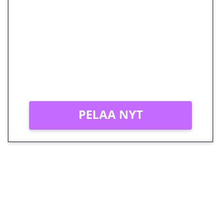
euron kierrätysvapaa
megakierros Reactoonz-
peliin – vain 1 eurolla!
Peli: Reactoonz
Vain uusille asiakkaille!
PELAA NYT