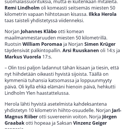
suomalaissuorituksia, mutta ei kuitenkaan mitaleita.
Remi Lindholm
oli komeasti seitsemäs miesten 50
kilometrin vapaan hiihtotavan kisassa.
Ilkka Herola
taas taisteli yhdistetyssä viidenneksi.
Norjan
Johannes Kläbo
otti komean
maailmanmestaruuden miesten 50 kilometrillä.
Ruotsin
William Poromaa
ja Norjan
Simen Krüger
täydensivät palkintopallin.
Arsi Ruuskanen
oli 14:s ja
Markus Vuorela
17:s.
– Olin tosi paljon ladannut tähän kisaan ja tiesin, että
nyt hiihdetään oikeasti hyvistä sijoista. Täällä on
kymmeniä tuhansia katsomassa ja loppuunmyyty
päivä. Oli kyllä ehkä elämäni hienoin päivä, hehkutti
Lindholm Ylen haastattelussa.
Herola lähti hyvistä asetelmista kahdeksantena
yhdistetyn 10 kilometrin hiihto-osuudelle. Norjan
Jarl-
Magnus Riiber
otti suvereenin voiton. Norja
Jörgen
Graabak
otti hopeaa ja Saksan
Vinzenz Geiger