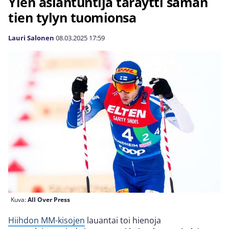
Ylen asiantuntija täräytti saman
tien tylyn tuomionsa
Lauri Salonen
08.03.2025
17:59
Kuva:
All Over Press
Hiihdon MM-kisojen
lauantai toi hienoja