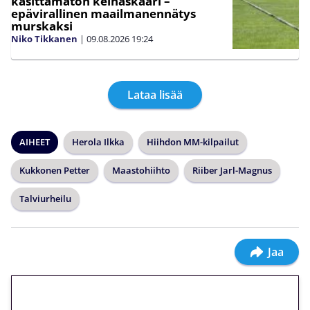
käsittämätön keihäskaari –
epävirallinen maailmanennätys
murskaksi
Niko Tikkanen
|
09.08.2026
19:24
Lataa lisää
AIHEET
Herola Ilkka
Hiihdon MM-kilpailut
Kukkonen Petter
Maastohiihto
Riiber Jarl-Magnus
Talviurheilu
Jaa
🎁 Huipputarjous jatkuu: 10