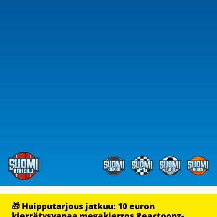
🎁 Huipputarjous jatkuu: 10 euron
kierrätysvapaa megakierros Reactoonz-