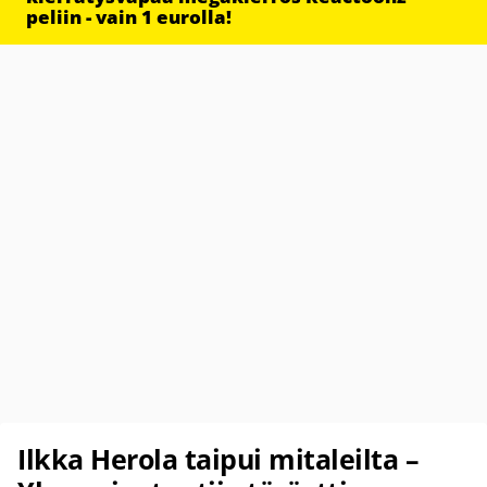
peliin - vain 1 eurolla!
Ilkka Herola taipui mitaleilta –