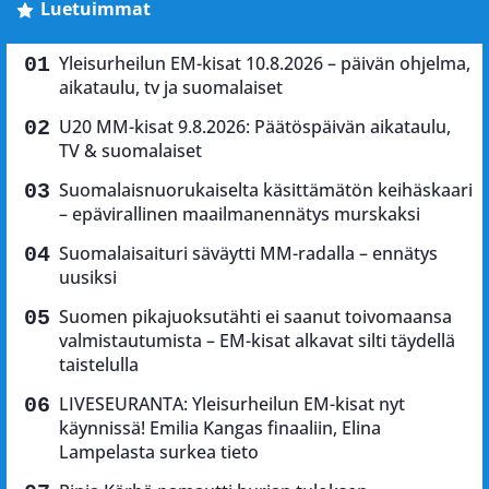
Luetuimmat
Yleisurheilun EM-kisat 10.8.2026 – päivän ohjelma,
aikataulu, tv ja suomalaiset
U20 MM-kisat 9.8.2026: Päätöspäivän aikataulu,
TV & suomalaiset
Suomalaisnuorukaiselta käsittämätön keihäskaari
– epävirallinen maailmanennätys murskaksi
Suomalaisaituri säväytti MM-radalla – ennätys
uusiksi
Suomen pikajuoksutähti ei saanut toivomaansa
valmistautumista – EM-kisat alkavat silti täydellä
taistelulla
LIVESEURANTA: Yleisurheilun EM-kisat nyt
käynnissä! Emilia Kangas finaaliin, Elina
Lampelasta surkea tieto