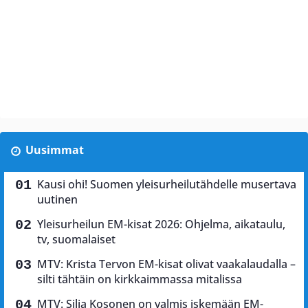
Uusimmat
Kausi ohi! Suomen yleisurheilutähdelle musertava
uutinen
Yleisurheilun EM-kisat 2026: Ohjelma, aikataulu,
tv, suomalaiset
MTV: Krista Tervon EM-kisat olivat vaakalaudalla –
silti tähtäin on kirkkaimmassa mitalissa
MTV: Silja Kosonen on valmis iskemään EM-