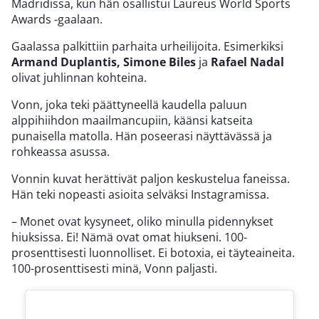
Madridissa, kun hän osallistui Laureus World Sports
Awards -gaalaan.
Gaalassa palkittiin parhaita urheilijoita. Esimerkiksi
Armand Duplantis, Simone Biles
ja
Rafael Nadal
olivat juhlinnan kohteina.
Vonn, joka teki päättyneellä kaudella paluun
alppihiihdon maailmancupiin, käänsi katseita
punaisella matolla. Hän poseerasi näyttävässä ja
rohkeassa asussa.
Vonnin kuvat herättivät paljon keskustelua faneissa.
Hän teki nopeasti asioita selväksi Instagramissa.
– Monet ovat kysyneet, oliko minulla pidennykset
hiuksissa. Ei! Nämä ovat omat hiukseni. 100-
prosenttisesti luonnolliset. Ei botoxia, ei täyteaineita.
100-prosenttisesti minä, Vonn paljasti.