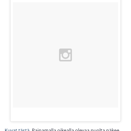
Kuvat tästä.
Painamalla oikealla olevaa nuolta näkee