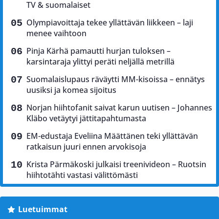
TV & suomalaiset
Olympiavoittaja tekee yllättävän liikkeen – laji
menee vaihtoon
Pinja Kärhä pamautti hurjan tuloksen –
karsintaraja ylittyi peräti neljällä metrillä
Suomalaislupaus räväytti MM-kisoissa – ennätys
uusiksi ja komea sijoitus
Norjan hiihtofanit saivat karun uutisen – Johannes
Kläbo vetäytyi jättitapahtumasta
EM-edustaja Eveliina Määttänen teki yllättävän
ratkaisun juuri ennen arvokisoja
Krista Pärmäkoski julkaisi treenivideon – Ruotsin
hiihtotähti vastasi välittömästi
Luetuimmat