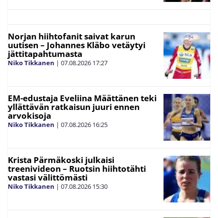
Norjan hiihtofanit saivat karun
uutisen – Johannes Kläbo vetäytyi
jättitapahtumasta
Niko Tikkanen
|
07.08.2026
17:27
EM-edustaja Eveliina Määttänen teki
yllättävän ratkaisun juuri ennen
arvokisoja
Niko Tikkanen
|
07.08.2026
16:25
Krista Pärmäkoski julkaisi
treenivideon – Ruotsin hiihtotähti
vastasi välittömästi
Niko Tikkanen
|
07.08.2026
15:30