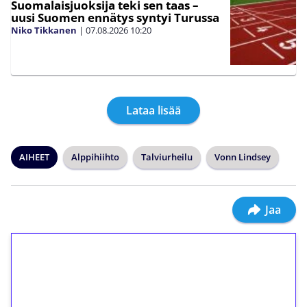
Suomalaisjuoksija teki sen taas –
uusi Suomen ennätys syntyi Turussa
Niko Tikkanen
|
07.08.2026
10:20
Lataa lisää
AIHEET
Alppihiihto
Talviurheilu
Vonn Lindsey
Jaa
1€ = 10€ arvosta
ilmaiskierroksia ilman
kierrätystä!