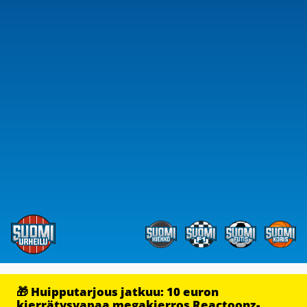
🎁 Huipputarjous jatkuu: 10 euron
kierrätysvapaa megakierros Reactoonz-