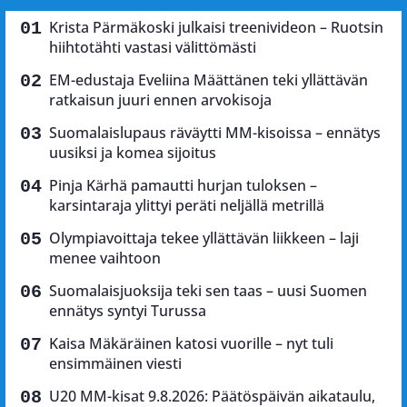
Krista Pärmäkoski julkaisi treenivideon – Ruotsin
hiihtotähti vastasi välittömästi
EM-edustaja Eveliina Määttänen teki yllättävän
ratkaisun juuri ennen arvokisoja
Suomalaislupaus räväytti MM-kisoissa – ennätys
uusiksi ja komea sijoitus
Pinja Kärhä pamautti hurjan tuloksen –
karsintaraja ylittyi peräti neljällä metrillä
Olympiavoittaja tekee yllättävän liikkeen – laji
menee vaihtoon
Suomalaisjuoksija teki sen taas – uusi Suomen
ennätys syntyi Turussa
Kaisa Mäkäräinen katosi vuorille – nyt tuli
ensimmäinen viesti
U20 MM-kisat 9.8.2026: Päätöspäivän aikataulu,