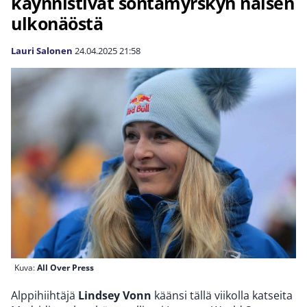
käynnistivät sontamyrskyn naisen
ulkonäöstä
Lauri Salonen
24.04.2025
21:58
Kuva:
All Over Press
Alppihiihtäjä
Lindsey Vonn
käänsi tällä viikolla katseita