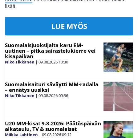
lisää.
LUE MYÖS
Suomalaisjuoksijalta karu EM-
uutinen – pitkä sairastelukierre vei
kisapaikan
Niko Tikkanen
|
09.08.2026
10:30
Suomalaisaituri säväytti MM-radalla
– ennätys uusiksi
Niko Tikkanen
|
09.08.2026
09:36
U20 MM-kisat 9.8.2026: Päätöspäivän
aikataulu, TV & suomalaiset
Miikka Lahtinen
|
09.08.2026
09:12