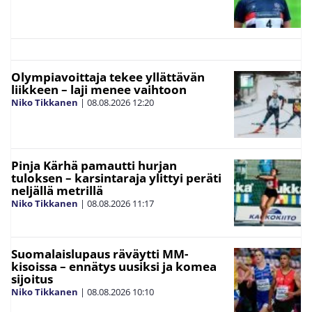
Olympiavoittaja tekee yllättävän
liikkeen – laji menee vaihtoon
Niko Tikkanen
|
08.08.2026
12:20
Pinja Kärhä pamautti hurjan
tuloksen – karsintaraja ylittyi peräti
neljällä metrillä
Niko Tikkanen
|
08.08.2026
11:17
Suomalaislupaus räväytti MM-
kisoissa – ennätys uusiksi ja komea
sijoitus
Niko Tikkanen
|
08.08.2026
10:10