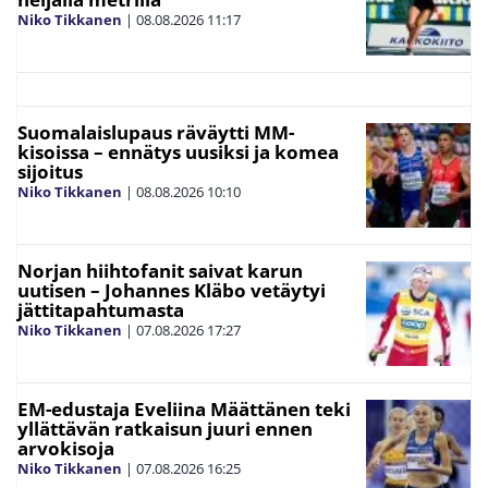
Niko Tikkanen
|
08.08.2026
11:17
Suomalaislupaus räväytti MM-
kisoissa – ennätys uusiksi ja komea
sijoitus
Niko Tikkanen
|
08.08.2026
10:10
Norjan hiihtofanit saivat karun
uutisen – Johannes Kläbo vetäytyi
jättitapahtumasta
Niko Tikkanen
|
07.08.2026
17:27
EM-edustaja Eveliina Määttänen teki
yllättävän ratkaisun juuri ennen
arvokisoja
Niko Tikkanen
|
07.08.2026
16:25