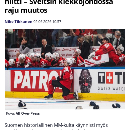
niitti – Sveitsin kiekkojohdossa
raju muutos
Niko Tikkanen
02.06.2026
10:57
Kuva:
All Over Press
Suomen historiallinen MM-kulta käynnisti myös