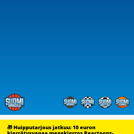
🎁 Huipputarjous jatkuu: 10 euron
kierrätysvapaa megakierros Reactoonz-