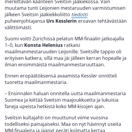
merkittävän käänteen Sveitsin jääkiekossa. Vain
muutama tunti Leijonien mestaruuden varmistumisen
jälkeen Sveitsin jääkiekkoliitto
tiedotti
puheenjohtajansa
Urs Kesslerin
eroavan tehtävästään
välittömästi.
Suomi voitti Zürichissä pelatun MM-finaalin jatkoajalla
1–0, kun
Konsta Helenius
ratkaisi
maailmanmestaruuden Leijonille. Sveitsille tappio oli
erityisen katkera, sillä maa jäi jälleen kerran hopealle ja
ilman ensimmäistä maailmanmestaruuttaan.
Ennen eropäätöksensä avaamista Kessler onnitteli
tuoretta maailmanmestaria.
– Ensinnäkin haluan onnitella uutta maailmanmestaria
Suomea ja kiittää Sveitsin maajoukkuetta ja lukuisia
faneja upeista hetkistä koko MM-kisojen ajan.
Sveitsin kultajahti on muuttunut viime vuosina
todelliseksi painajaiseksi. Maa on nyt hävinnyt useita
MM-finaaleita ja jäänyt peräti kolmatta kertaa