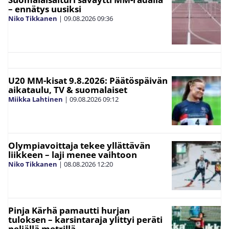
– ennätys uusiksi
Niko Tikkanen
|
09.08.2026
09:36
U20 MM-kisat 9.8.2026: Päätöspäivän
aikataulu, TV & suomalaiset
Miikka Lahtinen
|
09.08.2026
09:12
Olympiavoittaja tekee yllättävän
liikkeen – laji menee vaihtoon
Niko Tikkanen
|
08.08.2026
12:20
Pinja Kärhä pamautti hurjan
tuloksen – karsintaraja ylittyi peräti
neljällä metrillä