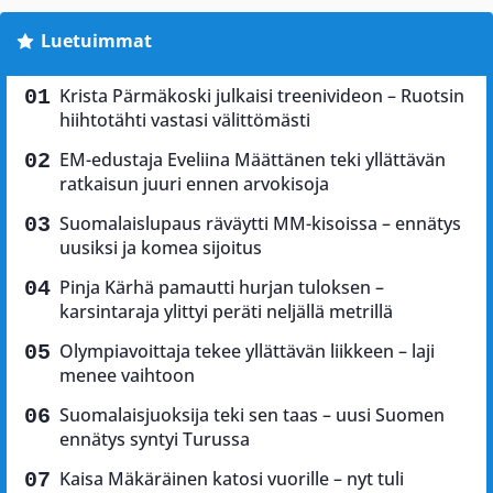
Luetuimmat
Krista Pärmäkoski julkaisi treenivideon – Ruotsin
hiihtotähti vastasi välittömästi
EM-edustaja Eveliina Määttänen teki yllättävän
ratkaisun juuri ennen arvokisoja
Suomalaislupaus räväytti MM-kisoissa – ennätys
uusiksi ja komea sijoitus
Pinja Kärhä pamautti hurjan tuloksen –
karsintaraja ylittyi peräti neljällä metrillä
Olympiavoittaja tekee yllättävän liikkeen – laji
menee vaihtoon
Suomalaisjuoksija teki sen taas – uusi Suomen
ennätys syntyi Turussa
Kaisa Mäkäräinen katosi vuorille – nyt tuli