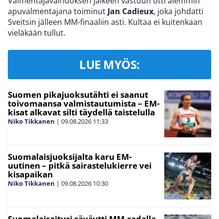
Valmentajavaihdoksen jälkeen vastuun otti aiemmin
apuvalmentajana toiminut
Jan Cadieux
, joka johdatti
Sveitsin jälleen MM-finaaliin asti. Kultaa ei kuitenkaan
vieläkään tullut.
LUE MYÖS:
Suomen pikajuoksutähti ei saanut
toivomaansa valmistautumista – EM-
kisat alkavat silti täydellä taistelulla
Niko Tikkanen
|
09.08.2026
11:33
Suomalaisjuoksijalta karu EM-
uutinen – pitkä sairastelukierre vei
kisapaikan
Niko Tikkanen
|
09.08.2026
10:30
Suomalaisaituri säväytti MM-radalla