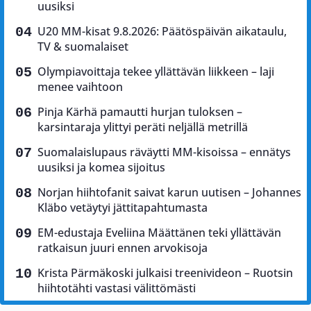
uusiksi
U20 MM-kisat 9.8.2026: Päätöspäivän aikataulu,
TV & suomalaiset
Olympiavoittaja tekee yllättävän liikkeen – laji
menee vaihtoon
Pinja Kärhä pamautti hurjan tuloksen –
karsintaraja ylittyi peräti neljällä metrillä
Suomalaislupaus räväytti MM-kisoissa – ennätys
uusiksi ja komea sijoitus
Norjan hiihtofanit saivat karun uutisen – Johannes
Kläbo vetäytyi jättitapahtumasta
EM-edustaja Eveliina Määttänen teki yllättävän
ratkaisun juuri ennen arvokisoja
Krista Pärmäkoski julkaisi treenivideon – Ruotsin
hiihtotähti vastasi välittömästi