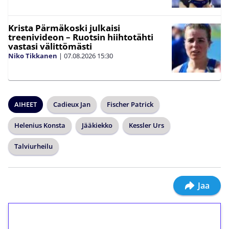
Krista Pärmäkoski julkaisi
treenivideon – Ruotsin hiihtotähti
vastasi välittömästi
Niko Tikkanen
|
07.08.2026
15:30
AIHEET
Cadieux Jan
Fischer Patrick
Helenius Konsta
Jääkiekko
Kessler Urs
Talviurheilu
Jaa
1€ = 10€ arvosta