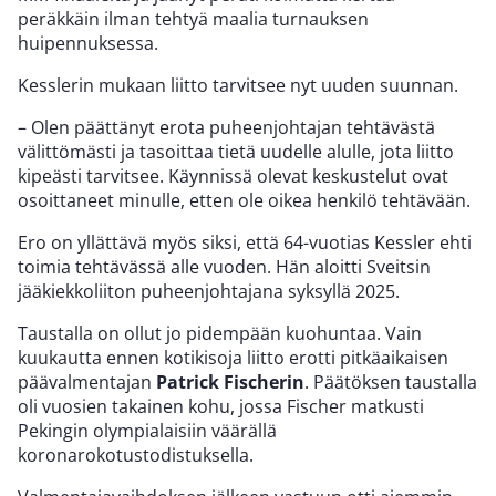
peräkkäin ilman tehtyä maalia turnauksen
huipennuksessa.
Kesslerin mukaan liitto tarvitsee nyt uuden suunnan.
– Olen päättänyt erota puheenjohtajan tehtävästä
välittömästi ja tasoittaa tietä uudelle alulle, jota liitto
kipeästi tarvitsee. Käynnissä olevat keskustelut ovat
osoittaneet minulle, etten ole oikea henkilö tehtävään.
Ero on yllättävä myös siksi, että 64-vuotias Kessler ehti
toimia tehtävässä alle vuoden. Hän aloitti Sveitsin
jääkiekkoliiton puheenjohtajana syksyllä 2025.
Taustalla on ollut jo pidempään kuohuntaa. Vain
kuukautta ennen kotikisoja liitto erotti pitkäaikaisen
päävalmentajan
Patrick Fischerin
. Päätöksen taustalla
oli vuosien takainen kohu, jossa Fischer matkusti
Pekingin olympialaisiin väärällä
koronarokotustodistuksella.