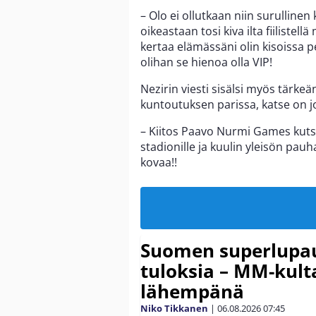
– Olo ei ollutkaan niin surullinen
oikeastaan tosi kiva ilta fiiliste
kertaa elämässäni olin kisoissa p
olihan se hienoa olla VIP!
Nezirin viesti sisälsi myös tärkeä
kuntoutuksen parissa, katse on j
– Kiitos Paavo Nurmi Games kutsu
stadionille ja kuulin yleisön pa
kovaa!!
Suomen superlupau
tuloksia – MM-kult
lähempänä
Niko Tikkanen
|
06.08.2026
07:45