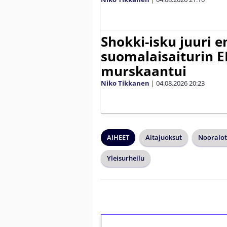
Shokki-isku juuri e
suomalaisaiturin 
murskaantui
Niko Tikkanen
|
04.08.2026
20:23
AIHEET
Aitajuoksut
Nooralot
Yleisurheilu