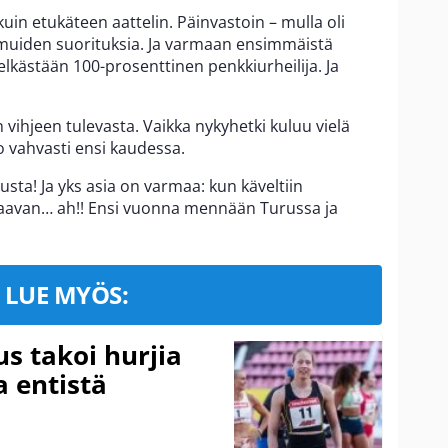
 kuin etukäteen aattelin. Päinvastoin – mulla oli
llä muiden suorituksia. Ja varmaan ensimmäistä
elkästään 100-prosenttinen penkkiurheilija. Ja
n vihjeen tulevasta. Vaikka nykyhetki kuluu vielä
o vahvasti ensi kaudessa.
sta! Ja yks asia on varmaa: kun käveltiin
uhaavan… ah!! Ensi vuonna mennään Turussa ja
LUE MYÖS:
s takoi hurjia
a entistä