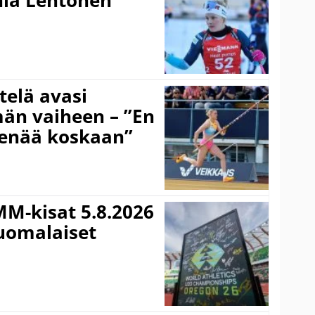
nla Lehtonen
telä avasi
än vaiheen – ”En
 enää koskaan”
MM-kisat 5.8.2026
suomalaiset