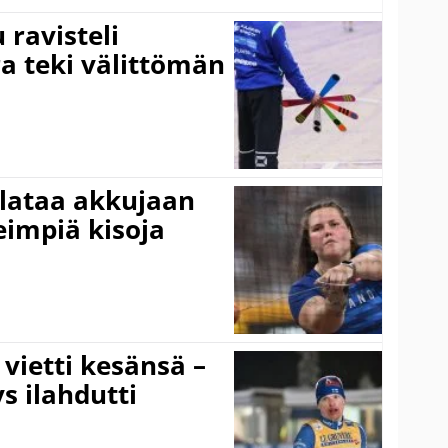
ravisteli
ra teki välittömän
 lataa akkujaan
impiä kisoja
vietti kesänsä –
s ilahdutti