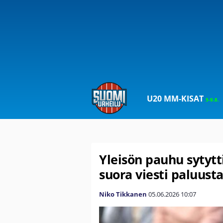
U20 MM-KISAT
5-9.8.
Yleisön pauhu sytytt
suora viesti paluust
Niko Tikkanen
05.06.2026
10:07