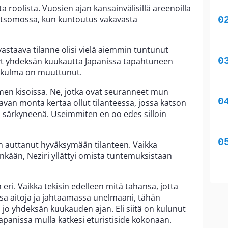
 roolista. Vuosien ajan kansainvälisillä areenoilla
 katsomossa, kun kuntoutus vakavasta
 vastaava tilanne olisi vielä aiemmin tuntunut
t yhdeksän kuukautta Japanissa tapahtuneen
ökulma on muuttunut.
men kisoissa. Ne, jotka ovat seuranneet mun
ttavan monta kertaa ollut tilanteessa, jossa katson
än särkyneenä. Useimmiten en oo edes silloin
n auttanut hyväksymään tilanteen. Vaikka
hinkään, Neziri yllättyi omista tuntemuksistaan
eri. Vaikka tekisin edelleen mitä tahansa, jotta
massa aitoja ja jahtaamassa unelmaani, tähän
 jo yhdeksän kuukauden ajan. Eli siitä on kulunut
Japanissa mulla katkesi eturistiside kokonaan.