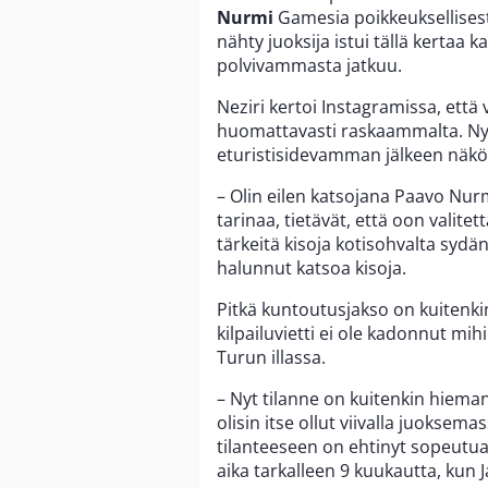
Nurmi
Gamesia poikkeuksellisesta
nähty juoksija istui tällä kertaa
polvivammasta jatkuu.
Neziri kertoi Instagramissa, että
huomattavasti raskaammalta. Ny
eturistisidevamman jälkeen näk
– Olin eilen katsojana Paavo Nur
tarinaa, tietävät, että oon valite
tärkeitä kisoja kotisohvalta syd
halunnut katsoa kisoja.
Pitkä kuntoutusjakso on kuitenki
kilpailuvietti ei ole kadonnut mi
Turun illassa.
– Nyt tilanne on kuitenkin hieman 
olisin itse ollut viivalla juokse
tilanteeseen on ehtinyt sopeutua
aika tarkalleen 9 kuukautta, kun 