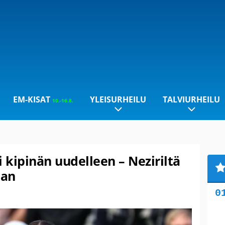
EM-KISAT
YLEISURHEILU
TALVIURHEILU
10.-16.8.
i kipinän uudelleen – Neziriltä
aan