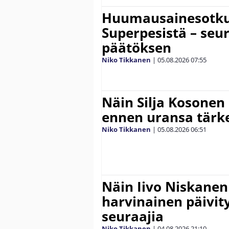
Huumausainesotku 
Superpesistä – seu
päätöksen
Niko Tikkanen
|
05.08.2026
07:55
Näin Silja Kosonen
ennen uransa tärke
Niko Tikkanen
|
05.08.2026
06:51
Näin Iivo Niskanen 
harvinainen päivity
seuraajia
Niko Tikkanen
|
04.08.2026
21:10