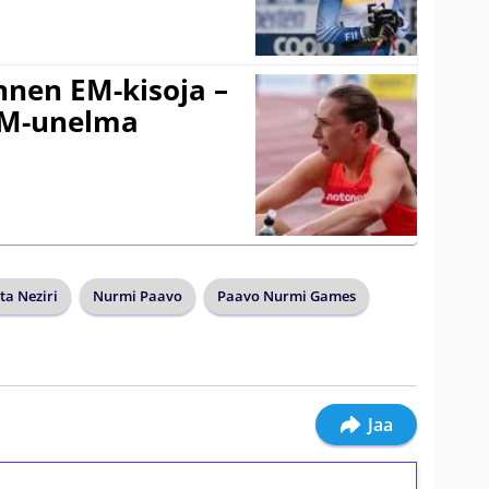
nnen EM-kisoja –
EM-unelma
ta Neziri
Nurmi Paavo
Paavo Nurmi Games
Jaa