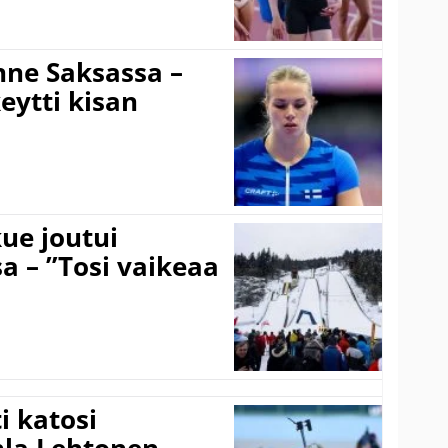
ne Saksassa –
eytti kisan
ue joutui
a – ”Tosi vaikeaa
 katosi