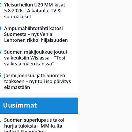
Yleisurheilun U20 MM-kisat
5.8.2026 – Aikataulu, TV &
suomalaiset
Ampumahiihtotähti katosi
Suomesta – nyt Venla
Lehtonen rikkoi hiljaisuuden
Suomen mäkijoukkue joutui
vaikeuksiin Wislassa – ”Tosi
vaikeaa mäen kanssa”
Jasmi Joensuu jätti Suomen
taakseen – nyt tuli iso päivitys
elämästään
Uusimmat
Suomen superlupaus takoi
hurjia tuloksia – MM-kulta
entistä lähempänä