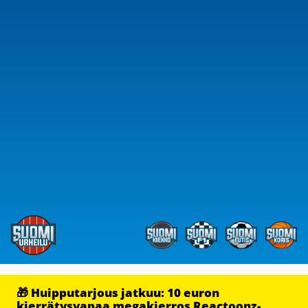
🎁 Huipputarjous jatkuu: 10 euron
kierrätysvapaa megakierros Reactoonz-