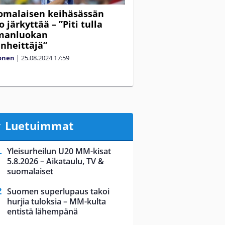
omalaisen keihäsässän
 järkyttää – ”Piti tulla
manluokan
nheittäjä”
lonen
|
25.08.2024
17:59
Luetuimmat
Yleisurheilun U20 MM-kisat
5.8.2026 – Aikataulu, TV &
suomalaiset
Suomen superlupaus takoi
hurjia tuloksia – MM-kulta
entistä lähempänä