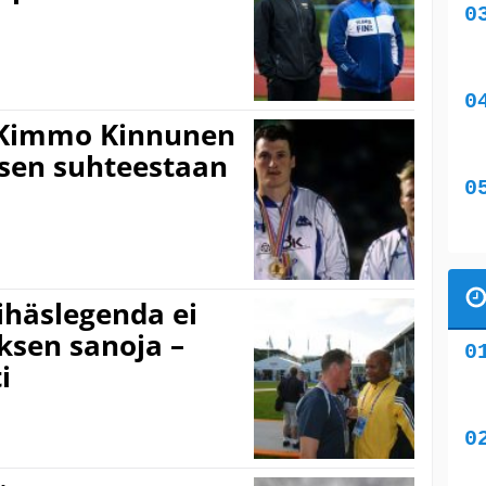
 Kimmo Kinnunen
uksen suhteestaan
ihäslegenda ei
ksen sanoja –
i