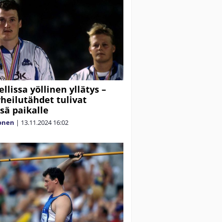
ellissa yöllinen yllätys –
rheilutähdet tulivat
sä paikalle
lonen
|
13.11.2024
16:02