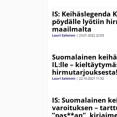
IS: Keihäslegenda
pöydälle lyötiin hi
maailmalta
Lauri Salonen
|
23.01.2022
22:03
Suomalainen keihä
IL:lle – kieltäytym
hirmutarjouksesta
Lauri Salonen
|
22.10.2021
11:32
IS: Suomalainen ke
varoituksen – tart
”pas**an”, kirjaime