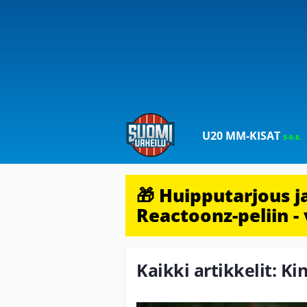
U20 MM-KISAT
5-9.8.
🎁 Huipputarjous 
Reactoonz-peliin - 
Kaikki artikkelit: 