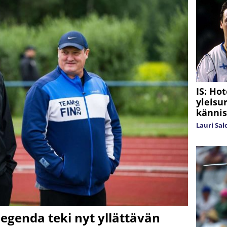
IS: Hot
yleisu
kännis
Lauri Sa
egenda teki nyt yllättävän