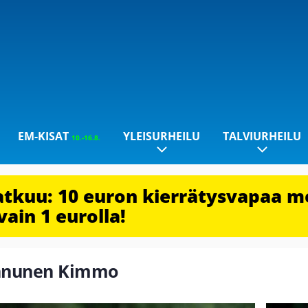
EM-KISAT
YLEISURHEILU
TALVIURHEILU
10.-16.8.
jatkuu: 10 euron kierrätysvapaa m
vain 1 eurolla!
Kinnunen Kimmo