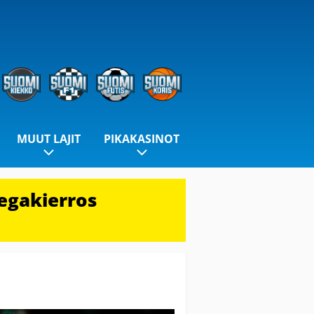
MUUT LAJIT
PIKAKASINOT
egakierros