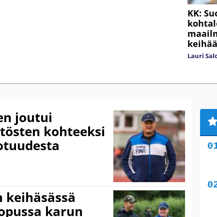
KK: Su
kohtalo
maail
keihää
Lauri Sa
n joutui
ytösten kohteeksi
totuudesta
n keihäsässä
 lopussa karun