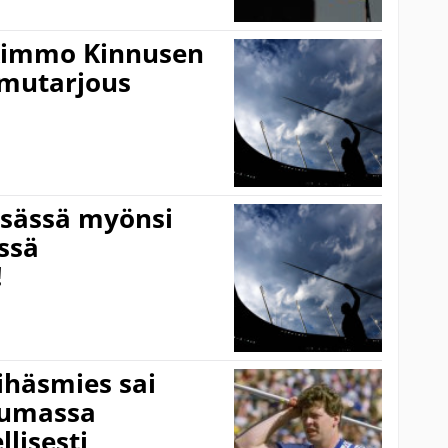
 Kimmo Kinnusen
rmutarjous
sässä myönsi
ässä
!
ihäsmies sai
tumassa
llisesti