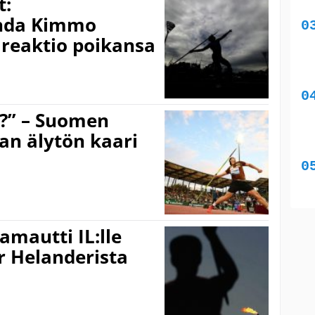
t:
enda Kimmo
 reaktio poikansa
?” – Suomen
an älytön kaari
mautti IL:lle
r Helanderista