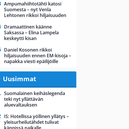
Ampumahiihtotähti katosi
Suomesta – nyt Venla
Lehtonen rikkoi hiljaisuuden
Dramaattinen käänne
Saksassa – Elina Lampela
keskeytti kisan
Daniel Kosonen rikkoi
hiljaisuuden ennen EM-kisoja –
napakka viesti epäilijöille
Uusimmat
Suomalainen keihäslegenda
teki nyt yllättävän
aluevaltauksen
IS: Hotellissa yöllinen yllätys –
yleisurheilutähdet tulivat
kännissä paikalle