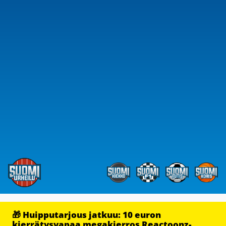
🎁 Huipputarjous jatkuu: 10 euron
kierrätysvapaa megakierros Reactoonz-