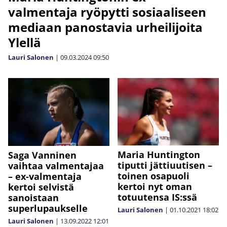
valmentaja ryöpytti sosiaaliseen
mediaan panostavia urheilijoita
Ylellä
Lauri Salonen
|
09.03.2024
09:50
Maria Huntington
Saga Vanninen
tiputti jättiuutisen –
vaihtaa valmentajaa
toinen osapuoli
– ex-valmentaja
kertoi nyt oman
kertoi selvistä
totuutensa IS:ssä
sanoistaan
superlupaukselle
Lauri Salonen
|
01.10.2021
18:02
Lauri Salonen
|
13.09.2022
12:01