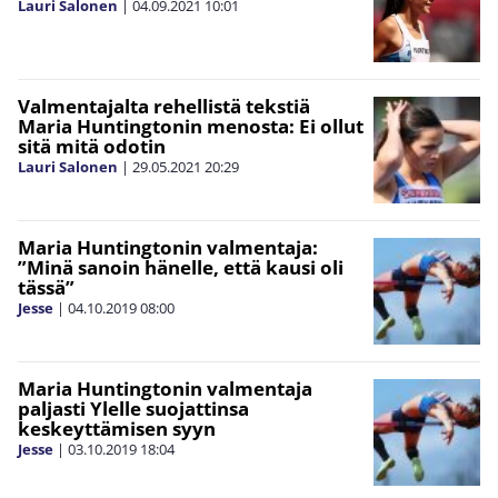
Lauri Salonen
|
04.09.2021
10:01
Valmentajalta rehellistä tekstiä
Maria Huntingtonin menosta: Ei ollut
sitä mitä odotin
Lauri Salonen
|
29.05.2021
20:29
Maria Huntingtonin valmentaja:
”Minä sanoin hänelle, että kausi oli
tässä”
Jesse
|
04.10.2019
08:00
Maria Huntingtonin valmentaja
paljasti Ylelle suojattinsa
keskeyttämisen syyn
Jesse
|
03.10.2019
18:04